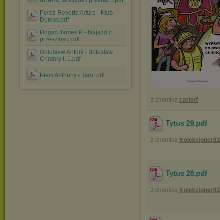
dziwne, straszne i przeraz....pdf
Perez-Reverte Arturo - Klub
Dumas.pdf
Hogan James P. - Najazd z
przeszlosci.pdf
Gołubiew Antoni - Bolesław
Chrobry t. 1.pdf
Piers Anthony - Tarot.pdf
z chomika
carlorf
Tytus 29
.pdf
z chomika
Kolekcjoner82
Tytus 28
.pdf
z chomika
Kolekcjoner82