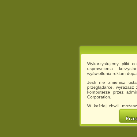
Wykorzystujemy pliki c
usprawnienia korzyst
wyświetlenia reklam dop
Jeśli nie zmienisz ust
przeglądarce, wyrażasz
komputerze przez admin
Corporation.
W każdej chwili możesz
cookies w swojej przeglą
w naszej Pol
Prze
http://chomikuj.pl/Polity
Jednocześnie informuje
może spowodować ogr