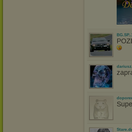
BG.SP..
POZ
dariusz
zapr
dopore
Supe
Stare.d