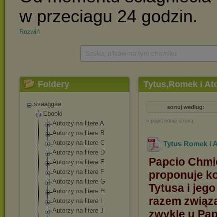
Rozwiń
Szukaj plików na tym chomiku
Foldery
Tytus,Romek i A
ssaaggaa
sortuj według:
Ebooki
« poprzednia strona
Autorzy na litere A
Autorzy na litere B
Autorzy na litere C
Tytus Romek i A
Autorzy na litere D
Papcio Chmie
Autorzy na litere E
Autorzy na litere F
proponuje k
Autorzy na litere G
Tytusa i jeg
Autorzy na litere H
razem związa
Autorzy na litere I
Autorzy na litere J
zwykle u Pap