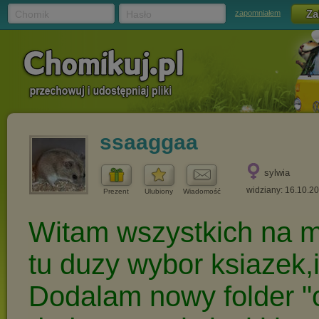
Chomik
Hasło
zapomniałem
ssaaggaa
sylwia
widziany: 16.10.2
Prezent
Ulubiony
Wiadomość