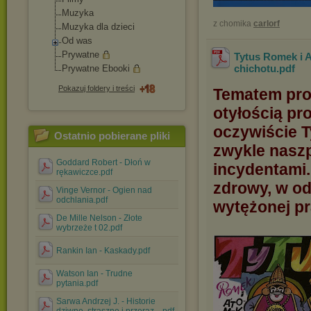
Muzyka
z chomika
carlorf
Muzyka dla dzieci
Od was
Prywatne
Tytus Romek i 
chichotu
.pdf
Prywatne Ebooki
Pokazuj foldery i treści
Tematem pro
otyłością pro
oczywiście T
Ostatnio pobierane pliki
zwykle nasz
Goddard Robert - Dłoń w
incydentami.
rękawiczce.pdf
zdrowy, w od
Vinge Vernor - Ogien nad
odchlania.pdf
wytężonej pr
De Mille Nelson - Złote
wybrzeże t 02.pdf
Rankin Ian - Kaskady.pdf
Watson Ian - Trudne
pytania.pdf
Sarwa Andrzej J. - Historie