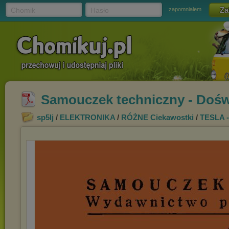
Chomik
Hasło
zapomniałem
Samouczek techniczny - Doświ
sp5lj
/
ELEKTRONIKA
/
RÓŻNE Ciekawostki
/
TESLA -