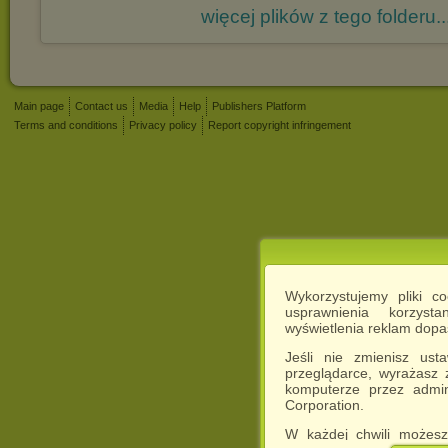
więcej plików z tego folderu..
Main page
Contact us
Media
Help
Publishers Platform
Terms and conditions
Privacy policy
Report copyright infringement
Wykorzystujemy pliki c
usprawnienia korzyst
wyświetlenia reklam dop
Jeśli nie zmienisz ust
przeglądarce, wyrażasz
komputerze przez admin
Corporation.
W każdej chwili możesz