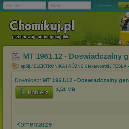
Chomik
Hasło
zapomniałem
MT 1961.12 - Doswiadczalny g
sp5lj
/
ELEKTRONIKA
/
RÓŻNE Ciekawostki
/
TESLA -
Download:
MT 1961.12 - Doswiadczalny gen
1,51 MB
Pobierz
Komentarze: