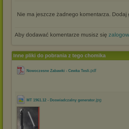
Nie ma jeszcze żadnego komentarza. Dodaj g
Aby dodawać komentarze musisz się
zalogo
Inne pliki do pobrania z tego chomika
.pdf
Nowoczesne Zabawki - Cewka Tesli
.jpg
MT 1961.12 - Doswiadczalny generator