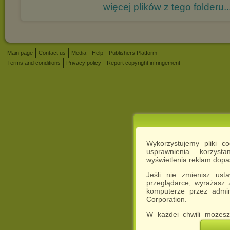
więcej plików z tego folderu..
Main page
Contact us
Media
Help
Publishers Platform
Terms and conditions
Privacy policy
Report copyright infringement
Wykorzystujemy pliki c
usprawnienia korzyst
wyświetlenia reklam dop
Jeśli nie zmienisz ust
przeglądarce, wyrażasz
komputerze przez admin
Corporation.
W każdej chwili możesz
cookies w swojej przeglą