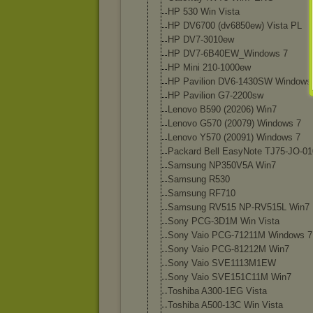
HP 530 Win Vista
HP DV6700 (dv6850ew) Vista PL
HP DV7-3010ew
HP DV7-6B40EW_Win
dows 7
HP Mini 210-1000ew
HP Pavilion DV6-1430SW Windows
HP Pavilion G7-2200sw
Lenovo B590 (20206) Win7
Lenovo G570 (20079) Windows 7
Lenovo Y570 (20091) Windows 7
Packard Bell EasyNote TJ75-JO-0
Samsung NP350V5A Win7
Samsung R530
Samsung RF710
Samsung RV515 NP-RV515L Win7
Sony PCG-3D1M Win Vista
Sony Vaio PCG-71211M Windows 7 
Sony Vaio PCG-81212M Win7
Sony Vaio SVE1113M1EW
Sony Vaio SVE151C11M Win7
Toshiba A300-1EG Vista
Toshiba A500-13C Win Vista