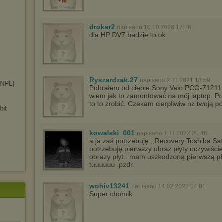
droker2
napisano 10.10.2020 17:16
dla HP DV7 bedzie to ok
Ryszardzak.27
napisano 2.11.2021 13:59
0N
PL)
Pobrałem od ciebie Sony Vaio PCG-71211M
wiem jak to zamontować na mój laptop. Pro
to to zrobić. Czekam cierpliwiw nz twoją
bit
kowalski_001
napisano 1.11.2022 20:46
a ja zaś potrzebuję ,,Recovery Toshiba Sate
potrzebuję pierwszy obraz płyty oczywiście
obrazy płyt . mam uszkodzoną pierwszą pły
tuuuuuu .pzdr.
wohiv13241
napisano 14.02.2023 04:01
Super chomik