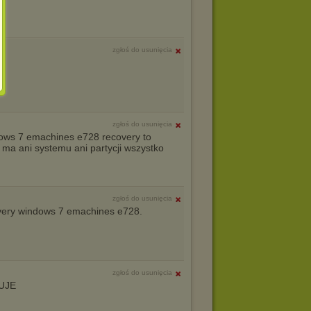
zgłoś do usunięcia
zgłoś do usunięcia
ows 7 emachines e728 recovery to
 ma ani systemu ani partycji wszystko
zgłoś do usunięcia
overy windows 7 emachines e728.
zgłoś do usunięcia
UJE