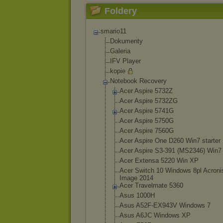
Foldery
smario11
Dokumenty
Galeria
IFV Player
kopie
Notebook Recovery
Acer Aspire 5732Z
Acer Aspire 5732ZG
Acer Aspire 5741G
Acer Aspire 5750G
Acer Aspire 7560G
Acer Aspire One D260 Win7 starter
Acer Aspire S3-391 (MS2346) Win7
Acer Extensa 5220 Win XP
Acer Switch 10 Windows 8pl Acroni
Image 2014
Acer Travelmate 5360
Asus 1000H
Asus A52F-EX943V Windows 7
Asus A6JC Windows XP