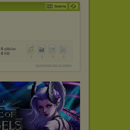
Galeria
0
plików
0
KB
0
0
0
0
bezpośredni link do folderu