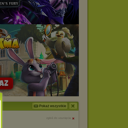
Pokaż wszystkie
zgłoś do usunięcia