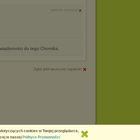
zgłoś do usunięcia
iadomości do tego Chomika.
Zgłoś jeśli naruszono regulamin
Copyright © 2026
Chomikuj.pl
 dotyczących cookies w Twojej przeglądarce,
cej w naszej
Polityce Prywatności