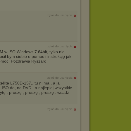
zgłoś do usunięcia
zgłoś do usunięcia
 w ISO Windows 7 64bit, tylko nie
sił bym ciebie o pomoc i instrukcję jak
 pomoc. Pozdrawia Ryszard
zgłoś do usunięcia
llite L750D-157,, tu ni ma , a ja
 ISO do, na DVD . a najlepiej wszystkie
tę . proszę , proszę , proszę . wsadź
zgłoś do usunięcia