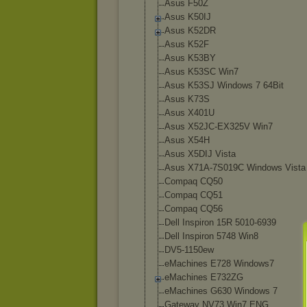
Asus F50Z
Asus K50IJ
Asus K52DR
Asus K52F
Asus K53BY
Asus K53SC Win7
Asus K53SJ Windows 7 64Bit
Asus K73S
Asus X401U
Asus X52JC-EX325V Win7
Asus X54H
Asus X5DIJ Vista
Asus X71A-7S019C Windows Vista
Compaq CQ50
Compaq CQ51
Compaq CQ56
Dell Inspiron 15R 5010-6939
Dell Inspiron 5748 Win8
DV5-1150ew
eMachines E728 Windows7
eMachines E732ZG
eMachines G630 Windows 7
Gateway NV73 Win7 ENG