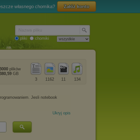
eszcze własnego chomika?
Załóż konto
Nazwa pliku
pliki
chomiki
3000
plików
380,59
GB
3
1162
11
134
Ukryj opis