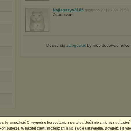
Najlepszyy8185
napisano 23.12.2024 21:53
Zapraszam
Musisz się
zalogować
by móc dodawać nowe w
es by umożliwić Ci wygodne korzystanie z serwisu. Jeśli nie zmienisz ustawień
omputerze. W każdej chwili możesz zmienić swoje ustawienia. Dowiedz się wię
ingement