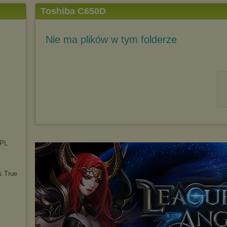
Toshiba C650D
Nie ma plików w tym folderze
 PL
s True