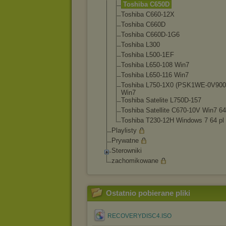
Toshiba C650D
Toshiba C660-12X
Toshiba C660D
Toshiba C660D-1G6
Toshiba L300
Toshiba L500-1EF
Toshiba L650-108 Win7
Toshiba L650-116 Win7
Toshiba L750-1X0 (PSK1WE-0V90
Win7
Toshiba Satelite L750D-157
Toshiba Satellite C670-10V Win7 64
Toshiba T230-12H Windows 7 64 pl
Playlisty
Prywatne
Sterowniki
zachomikowane
Ostatnio pobierane pliki
RECOVERYDISC4.ISO