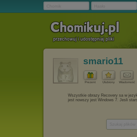
Chomik
Hasło
smario11
Prezent
Ulubiony
Wiadomość
Szukaj plików