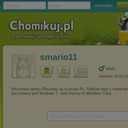
Chomik
Hasło
zapomniałem
smario11
Mario
widziany: 30.03.2
Prezent
Ulubiony
Wiadomość
Szukaj plików na tym chomiku