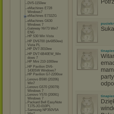
Potr
DV5-1150ew
eMachines E728
Windows7
eMachines E732ZG
eMachines G630
puciekr
Windows 7
Suka
Gateway NV73 Win7
ENG
HP 530 Win Vista
HP DV6700 (dv6850ew)
Vista PL
HP DV7-3010ew
tinapie
HP DV7-6B40EW_Win
Wita
dows 7
HP Mini 210-1000ew
emac
HP Pavilion DV6-
mam 
1430SW Windows7
HP Pavilion G7-2200sw
party
Lenovo B590 (20206)
odpo
Win7
Lenovo G570 (20079)
Windows 7
Lenovo Y570 (20091)
tinapie
Windows 7
Dzię
Packard Bell EasyNote
TJ75-JO-010PL
wind
Samsung NP350V5A
Win7