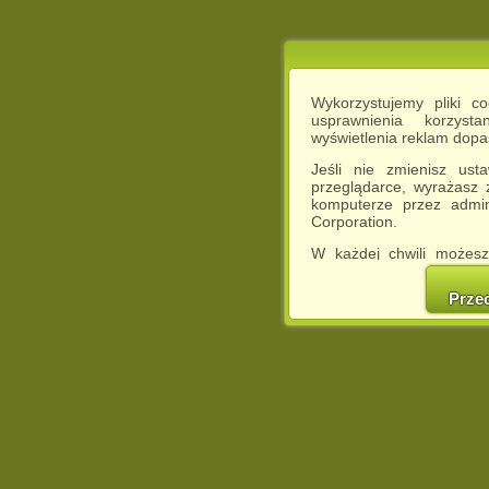
Wykorzystujemy pliki c
usprawnienia korzyst
wyświetlenia reklam dop
Jeśli nie zmienisz ust
przeglądarce, wyrażasz
komputerze przez admin
Corporation.
W każdej chwili możesz
cookies w swojej przeglą
w naszej Pol
Prze
http://chomikuj.pl/Polity
Jednocześnie informuje
może spowodować ogr
Chomikuj.pl.
W przypadku braku twojej
prosimy o opuszczenie se
Wykorzystanie plików c
(dostosowanie reklam do
działań marketingowych).