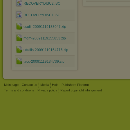
RECOVERYDISC2.ISO
RECOVERYDISC1.ISO
csutil-20091119133047.zip
mdm-20091119155853.zip
sdutils-20091119154716.zip
tacc-20091119134739.zip
Main page
Contact us
Media
Help
Publishers Platform
Terms and conditions
Privacy policy
Report copyright infringement