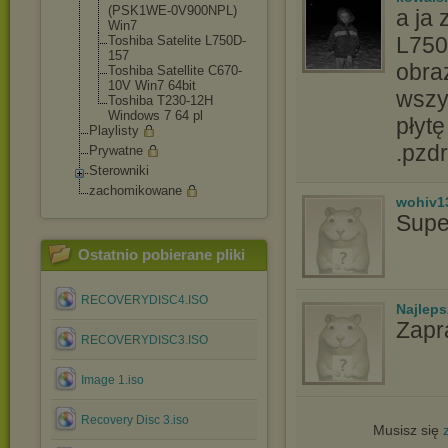
(PSK1WE-0V900N
PL)
a ja 
Win7
L750D
Toshiba Satelite L750D-
157
obraz
Toshiba Satellite C670-
10V Win7 64bit
wszy
Toshiba T230-12H
Windows 7 64 pl
płytę
Playlisty
.pzdr
Prywatne
Sterowniki
zachomikowane
wohiv1
Supe
Ostatnio pobierane pliki
RECOVERYDISC4.ISO
Najlep
Zapr
RECOVERYDISC3.ISO
Image 1.iso
Recovery Disc 3.iso
Musisz się