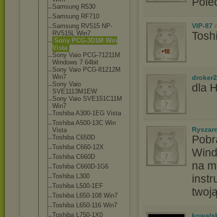
Pole
Samsung R530
Samsung RF710
VIP-87
Samsung RV515 NP-
RV515L Win7
Tosh
Sony PCG-3D1M Win
Vista
Sony Vaio PCG-71211M
Windows 7 64bit
Sony Vaio PCG-81212M
Win7
droker2
Sony Vaio
dla 
SVE1113M1EW
Sony Vaio SVE151C11M
Win7
Toshiba A300-1EG Vista
Toshiba A500-13C Win
Ryszar
Vista
Pobr
Toshiba C650D
Toshiba C660-12X
Wind
Toshiba C660D
na mó
Toshiba C660D-1G6
Toshiba L300
instr
Toshiba L500-1EF
twoj
Toshiba L650-108 Win7
Toshiba L650-116 Win7
Toshiba L750-1X0
kowals