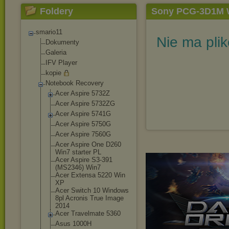
Foldery
Sony PCG-3D1M W
smario11
Nie ma pli
Dokumenty
Galeria
IFV Player
kopie
Notebook Recovery
Acer Aspire 5732Z
Acer Aspire 5732ZG
Acer Aspire 5741G
Acer Aspire 5750G
Acer Aspire 7560G
Acer Aspire One D260
Win7 starter PL
Acer Aspire S3-391
(MS2346) Win7
Acer Extensa 5220 Win
XP
Acer Switch 10 Windows
8pl Acronis True Image
2014
Acer Travelmate 5360
Asus 1000H