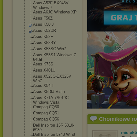
Asus A52F-EX943V
Windows 7
Asus A6JC Windows XP
Asus F50Z
Asus K50IJ
Asus K52DR
Asus K52F
Asus K53BY
Asus K53SC Win7
Asus K53SJ Windows 7
64Bit
Asus K73S
Asus X401U
Asus X52JC-EX325V
Win7
Asus X54H
Asus X5DIJ Vista
Asus X71A-7S019C
Windows Vista
Compaq CQ50
Compaq CQ51
Chomikowe r
Compaq CQ56
Dell Inspiron 15R 5010-
6939
misiek
Dell Inspiron 5748 Win8