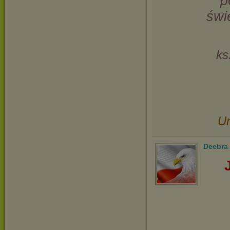
p
świ
ks
Ur
Deebra