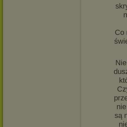
skr
n
Co 
świe
Nie
dusz
kt
Cz
prz
nie
są 
ni