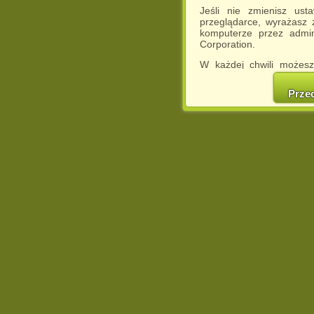
Jeśli nie zmienisz ust
przeglądarce, wyrażasz
komputerze przez admin
Corporation.
W każdej chwili możesz
cookies w swojej przeglą
w naszej Pol
Prze
http://chomikuj.pl/Polity
Jednocześnie informuje
może spowodować ogr
Chomikuj.pl.
W przypadku braku twojej
prosimy o opuszczenie se
Wykorzystanie plików c
(dostosowanie reklam do
działań marketingowych).
Wyrażenie sprzeciwu spo
będzie dopasowana do Tw
wyświetlona przypadkowo
Istnieje możliwość zmian
sposób uniemożliwiając
urządzeniu końcowym. M
dokonując odpowiednich