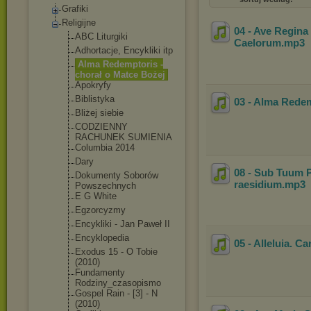
Grafiki
Religijne
04 - Ave Regina
ABC Liturgiki
Caelorum
.mp3
Adhortacje, Encykliki itp
Alma Redemptoris -
chorał o Matce Bożej
Apokryfy
Biblistyka
03 - Alma Rede
Bliżej siebie
CODZIENNY
RACHUNEK SUMIENIA
Columbia 2014
Dary
08 - Sub Tuum P
Dokumenty Soborów
raesidium
.mp3
Powszechnych
E G White
Egzorcyzmy
Encykliki - Jan Paweł II
Encyklopedia
05 - Alleluia. C
Exodus 15 - O Tobie
(2010)
Fundamenty
Rodziny_czasop
ismo
Gospel Rain - [3] - N
(2010)