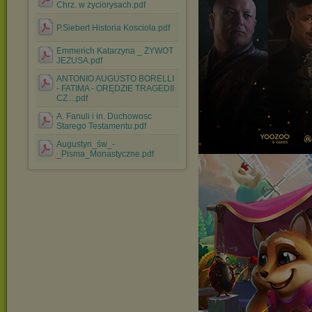
Chrz. w życiorysach.pdf
P.Siebert Historia Kosciola.pdf
Emmerich Katarzyna _ ŻYWOT
JEZUSA.pdf
ANTONIO AUGUSTO BORELLI
- FATIMA - ORĘDZIE TRAGEDII
CZ....pdf
A. Fanuli i in. Duchowosc
Starego Testamentu.pdf
Augustyn_św_-
_Pisma_Monastyczne.pdf