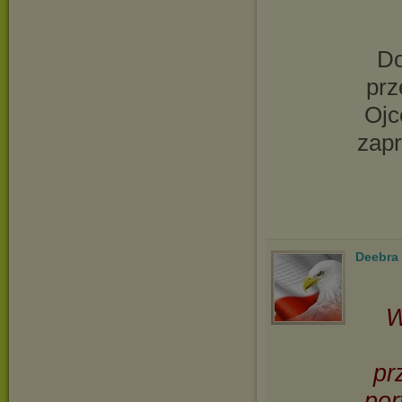
Do
prz
Ojc
zapr
Deebra
W
pr
por