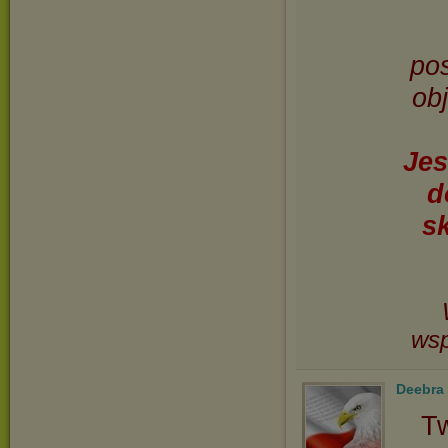
pos
ob
Jes
d
s
wsp
Deebra
Tw