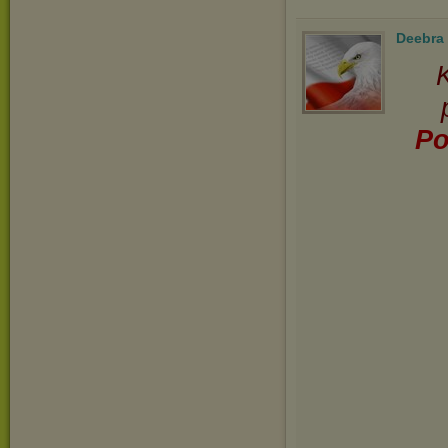
Deebra
K
Po