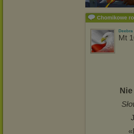
Chomikowe r
Deebra
Mt 1
Nie
Sło
«