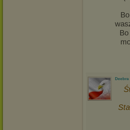
Bo
wasz
Bo 
mo
Deebra
Ś
Sta