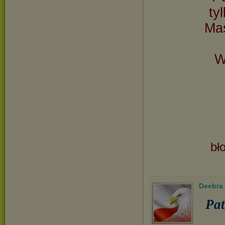
ty
Mas
W
bł
Deebra
Pa