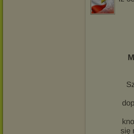
M
Sz
dop
kno
się