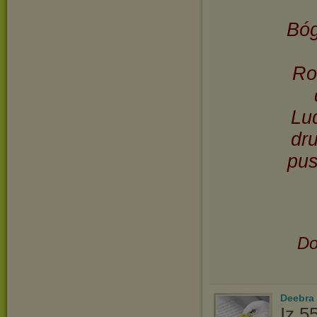
Bóg
Ro
Lu
dru
pus
Do
Deebra
Iz 5