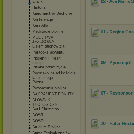
02 - Ave Maris S
Grafiki
Historia
Kierownictwo Duchowe
Konferencje
Kurs Alfa
Medytacje biblijne
01 - Regina Coe
MODLITWA
JEZUSOWA
Osiem duchów zła
Paradoks adwentu
Piosenki i Pieśni
09 - Kyrie
.mp3
religijne
Pisane przez życie
Podstawy nauki kościoła
katolickiego
Różne
Rozważania biblijne
07 - Responsor
SAKRAMENT POKUTY
SŁOWNIKI
TEOLOGICZNE
Soul Christmas
SOW1
SOW2
10 - Pater Noste
Studium Biblijne
Suma Teologiczna św.