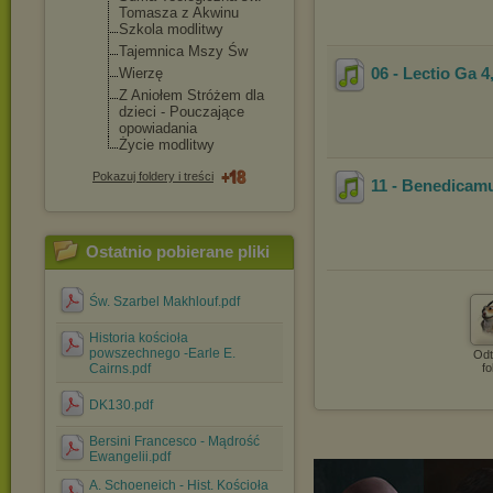
Tomasza z Akwinu
Szkola modlitwy
Tajemnica Mszy Św
06 - Lectio Ga 4,
Wierzę
Z Aniołem Stróżem dla
dzieci - Pouczające
opowiadania
Życie modlitwy
Pokazuj foldery i treści
11 - Benedicam
Ostatnio pobierane pliki
Św. Szarbel Makhlouf.pdf
Historia kościoła
powszechnego -Earle E.
Odt
Cairns.pdf
fo
DK130.pdf
Bersini Francesco - Mądrość
Ewangelii.pdf
A. Schoeneich - Hist. Kościoła