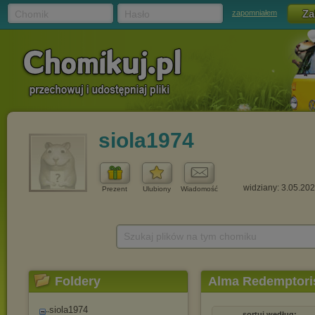
Chomik
Hasło
zapomniałem
siola1974
widziany: 3.05.20
Prezent
Ulubiony
Wiadomość
Szukaj plików na tym chomiku
Foldery
Alma Redemptoris
siola1974
sortuj według: