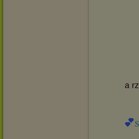
a r
💕
S