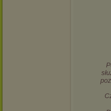
P
sł
poz
Cz