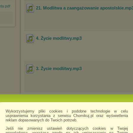
ntu.pdf
21. Modlitwa a zaangażowanie apostolskie
.mp
4. Życie modlitwy
.mp3
3. Życie modlitwy
.mp3
6. Formy życia modlitwy
.mp3
Wykorzystujemy pliki cookies i podobne technologie w celu
usprawnienia korzystania z serwisu Chomikuj.pl oraz wyświetlenia
reklam dopasowanych do Twoich potrzeb.
Jeśli nie zmienisz ustawień dotyczących cookies w Twojej
5. Formy życia modlitwy
.mp3
przeglądarce, wyrażasz zgodę na ich umieszczanie na Twoim