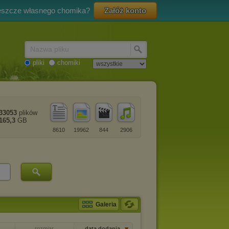
eszcze własnego chomika?
Załóż konto
Nazwa pliku
pliki
chomiki
33053
plików
165,3
GB
8610
19962
844
2906
Galeria
rozmiar
data dodania