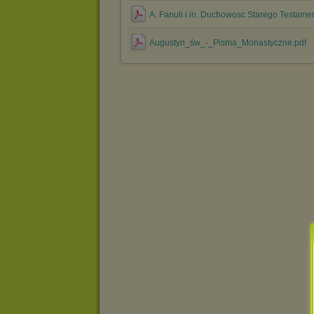
A. Fanuli i in. Duchowosc Starego Testame
Augustyn_św_-_Pisma_Monastyczne.pdf