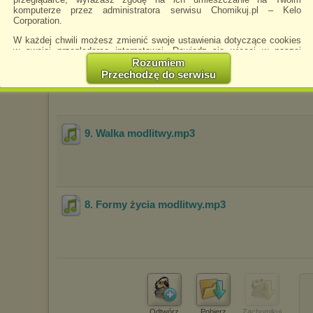
komputerze przez administratora serwisu Chomikuj.pl – Kelo
Corporation.
W każdej chwili możesz zmienić swoje ustawienia dotyczące cookies
w swojej przeglądarce internetowej. Dowiedz się więcej w naszej
Polityce Prywatności -
http://chomikuj.pl/PolitykaPrywatnosci.aspx
.
7. Formy życia modlitwy
.mp3
Rozumiem
Przechodzę do serwisu
Jednocześnie informujemy że zmiana ustawień przeglądarki może
spowodować ograniczenie korzystania ze strony Chomikuj.pl.
W przypadku braku twojej zgody na akceptację cookies niestety
prosimy o opuszczenie serwisu chomikuj.pl.
9. Walka modlitwy
.mp3
Wykorzystanie plików cookies
przez
Zaufanych Partnerów
(dostosowanie reklam do Twoich potrzeb, analiza skuteczności działań
marketingowych).
Wyrażenie sprzeciwu spowoduje, że wyświetlana Ci reklama nie
będzie dopasowana do Twoich preferencji, a będzie to reklama
wyświetlona przypadkowo.
8. Formy życia modlitwy
.mp3
Istnieje możliwość zmiany ustawień przeglądarki internetowej w
sposób uniemożliwiający przechowywanie plików cookies na
urządzeniu końcowym. Można również usunąć pliki cookies,
dokonując odpowiednich zmian w ustawieniach przeglądarki
internetowej.
Pełną informację na ten temat znajdziesz pod adresem
http://chomikuj.pl/PolitykaPrywatnosci.aspx
.
Odtwórz
Pobierz
Zachomikuj