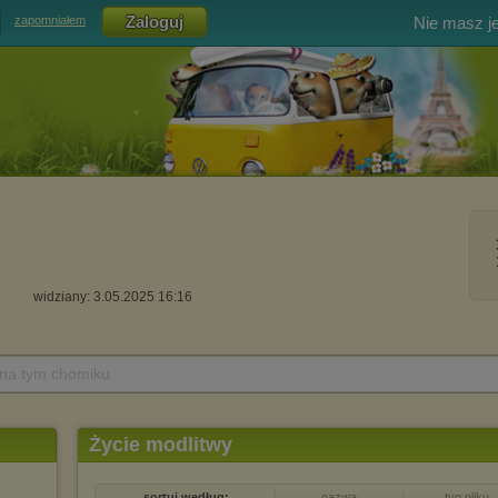
Nie masz j
zapomniałem
widziany: 3.05.2025 16:16
 na tym chomiku
Życie modlitwy
sortuj według:
nazwa
typ pliku