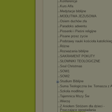
Konferencje
Kurs Alfa
Medytacje biblijne
MODLITWA JEZUSOWA
Osiem duchów zła
Paradoks adwentu
Piosenki i Pieśni religijne
Pisane przez życie
Podstawy nauki kościoła katolickie
Różne
Rozważania biblijne
SAKRAMENT POKUTY
SŁOWNIKI TEOLOGICZNE
Soul Christmas
SOW1
SOW2
Studium Biblijne
Suma Teologiczna św. Tomasza z 
Szkola modlitwy
Tajemnica Mszy Św
Wierzę
Z Aniołem Stróżem dla dzieci -
Pouczające opowiadania