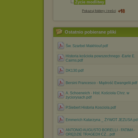
Życie modlitwy
Pokazuj foldery i treści
Ostatnio pobierane pliki
Św. Szarbel Makhlouf.pdf
Historia kościoła powszechnego -Earle E.
Cairns.pdf
DK130.pdf
Bersini Francesco - Mądrość Ewangelii.pdf
A. Schoeneich - Hist. Kościoła Chrz. w
życiorysach.pdf
P.Siebert Historia Kosciola.pdf
Emmerich Katarzyna _ ŻYWOT JEZUSA.pd
ANTONIO AUGUSTO BORELLI - FATIMA -
ORĘDZIE TRAGEDII CZ....pdf