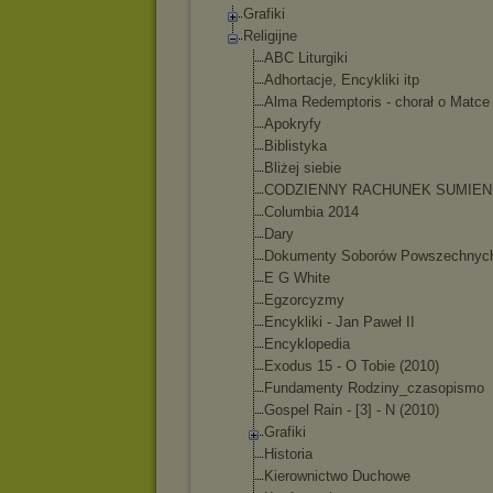
Grafiki
Religijne
ABC Liturgiki
Adhortacje, Encykliki itp
Alma Redemptoris - chorał o Matce
Apokryfy
Biblistyka
Bliżej siebie
CODZIENNY RACHUNEK SUMIEN
Columbia 2014
Dary
Dokumenty Soborów Powszechnyc
E G White
Egzorcyzmy
Encykliki - Jan Paweł II
Encyklopedia
Exodus 15 - O Tobie (2010)
Fundamenty Rodziny_czasop
ismo
Gospel Rain - [3] - N (2010)
Grafiki
Historia
Kierownictwo Duchowe