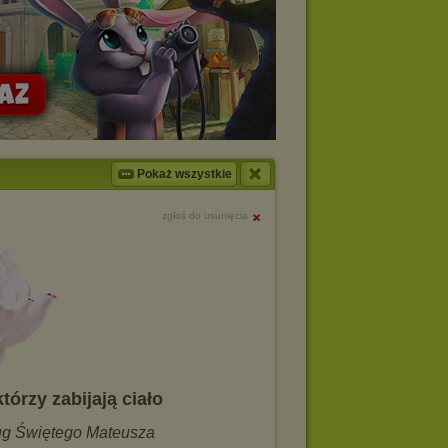
Pokaż wszystkie
zgłoś do usunięcia
którzy zabijają ciało
ug Świętego Mateusza