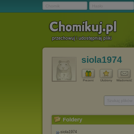
Chomik
Hasło
siola1974
Prezent
Ulubiony
Wiadomość
Szukaj plików
Foldery
siola1974