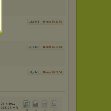
16,6 MB
16 mar 16 22:52
20,8 MB
16 mar 16 22:51
11,7 MB
16 mar 16 22:51
21
plików
265,28
MB
21
0
0
0