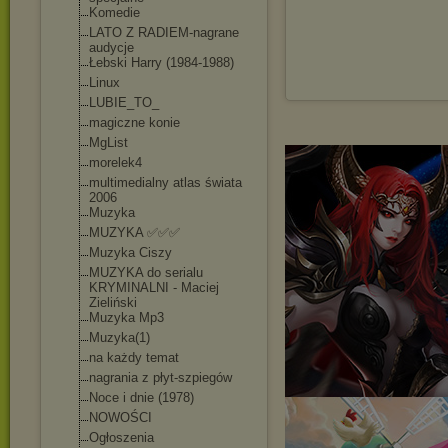
Komedie
LATO Z RADIEM-nagrane
audycje
Łebski Harry (1984-1988)
Linux
LUBIE_TO_
magiczne konie
MgList
morelek4
multimedialny atlas świata
2006
Muzyka
MUZYKA ✅✅✅
Muzyka Ciszy
MUZYKA do serialu
KRYMINALNI - Maciej
Zieliński
Muzyka Mp3
Muzyka(1)
na każdy temat
nagrania z płyt-szpiegów
Noce i dnie (1978)
NOWOŚCI
Ogłoszenia