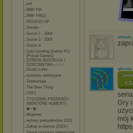
rmf
RMF FM
RMF FM(1)
ROSASS-UP
Seriale
Sezon 1 - 2004
stream
Sezon 2 - 2005
zapr
Sezon 4
Solo Leveling [Lektor PL]
[Polsat Games]
STREFA NOSTALGII I
DZIECIŃSTWA ✅✅✅
qboola
Studio Lotto
systemy operacyjne
Teleturnieje
The Best Thing
seria
TVP1
TYGODNIK PRZEKRÓJ
Gry i
(NIEKTÓRE NUMERY)
✖️✅✖️
użyc
Wojenne
mój 
wybory prezydenckie 2015
http
Zakup w ciemno (2023-)
Znane programy telewizyjne