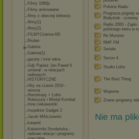
piosenki
Filmy 1080p
Polskie Radio
Filmy animowane
Prognoza pogody w
filmy z obecnej telewizji
Białystok - screeny
filmy(1)
Radio 2000 - Zapis 
filmy(2)
polskiego eteru w r
FILMYCinema-HD
Re Monster
flisdan
RMF FM
Galeria
Seriale
Galeria(1)
Sezon 4
gazety i inne takie
Gdy Papież Jan Paweł II
Studio Lotto
umierał - w relacjach
radiowych
The Best Thing
HISTORYCZNE
Hity na czasie 2019 -
wiosna
Wojenne
Horoskopy + Lotto
Robozuny i Mortal Kombat
Znane programy tel
Inne ciekawostki
Inspektor Gadget 2
Nie ma pli
Jacek MAlczewski
kaaarol
Katastrofa Smoleńska -
radiowe relacje i programy
specjalne