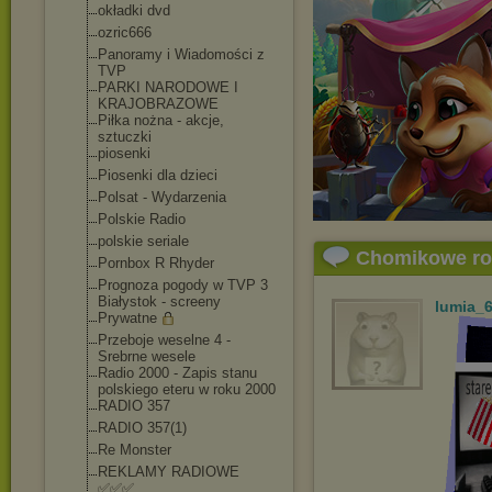
okładki dvd
ozric666
Panoramy i Wiadomości z
TVP
PARKI NARODOWE I
KRAJOBRAZOWE
Piłka nożna - akcje,
sztuczki
piosenki
Piosenki dla dzieci
Polsat - Wydarzenia
Polskie Radio
polskie seriale
Chomikowe r
Pornbox R Rhyder
Prognoza pogody w TVP 3
Białystok - screeny
lumia_
Prywatne
Przeboje weselne 4 -
Srebrne wesele
Radio 2000 - Zapis stanu
polskiego eteru w roku 2000
RADIO 357
RADIO 357(1)
Re Monster
REKLAMY RADIOWE
✅✅✅