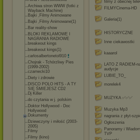
filmy z obecnej tele
Archiwa stron WWW (fotki z
FILMYCinema-HD
Wayback Machine)
Bajki ,Filmy Animowane
Galeria(1)
Bajki ,Filmy Animowane(1)
Bar reality-show
HISTORYCZNE
BLOKI REKLAMOWE I
NAGRANIA RADIOWE
Inne ciekawostki
breakeout kings
breakeout kings(1)
kaaarol
carlosalbertoneto
l910
Chojrak - Tchórzliwy Pies
LATO Z RADIEM-na
(1999-2002)
audycje
czarnecki10
LUBIE_TO_
Diety i zdrowie
DISCO POLO HITS - A TY
morelek4
SIĘ ŚMIEJESZ CD2
Dj Killer
MUZYKA ✅✅✅
do czytania w j. polskim
Doktor Hollywood - Doc
Muzyka Mp3
Hollywood
Dokumenty
nagrania z płyt-szp
Dziewczyny i miłość (2003-
Ogłoszenia
2005)
Panoramy i Wiadom
Filmy
TVP
Filmy (kino)