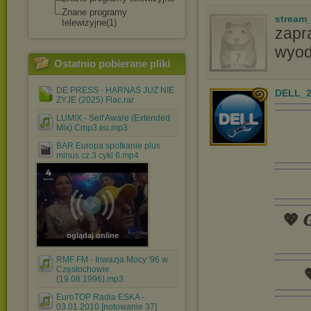
Znane programy
stream
telewizyjne(1)
zapr
wyod
Ostatnio pobierane pliki
DE PRESS - HARNAŚ JUŻ NIE
DELL_2
ŻYJE (2025) Flac.rar
LUM!X - Self Aware (Extended
Mix) Cmp3.eu.mp3
BAR Europa spotkanie plus
minus cz.3 cykl 6.mp4
💖 𝑮
oglądaj online
RMF FM - Inwazja Mocy '96 w
Częstochowie

(19.08.1996).mp3
EuroTOP Radia ESKA -
03.01.2010 [notowanie 37]