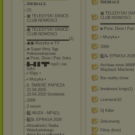
$𝐒𝐄𝐑𝐈𝐀𝐋𝐄
$𝐒𝐄𝐑𝐈𝐀𝐋𝐄
(1)
▦ TELEDYSKI DA
▦ TELEDYSKI DANCE-
CLUB-NOWOSCI
CLUB-NOWOSC
I
▂▂▂▂▂▂▂▂▂▂▂▂
▂▂▂▂▂▂▂▂▂▂▂▂▂▂
◙ Pixie, Dixie i Pan
▦ TELEDYSKI DANCE-
CLUB-NOWOSC
I
• Muzyka •
▂▂▂▂▂▂▂▂▂▂▂▂▂▂(1)
▣▣ Muzyka w TV
2009
►Super filmy 3gp
Pełnometrażowe
6️⃣📝 EPRASA 202
◙ Pixie, Dixie i Pan Jinks
█▬█ █ ▀█▀ mp3 i nie
Archiwa stron WWW 
tylko
Wayback Machine)
• Klipy •
Bar reality-show
• Muzyka •
0. ŚMIERĆ PAPIEŻA
breakeout kings(1)
21.04.2025
10.04.2010 Smoleńsk
czarnecki10
2009
3 sezon
Dj Killer
6️⃣ MUZA - MP4(1)
6️⃣📝 EPRASA 2026
Dokumenty
Aktualności Radia
Watykańskiego
Filmy (kino)
Alina Pszczółkowska