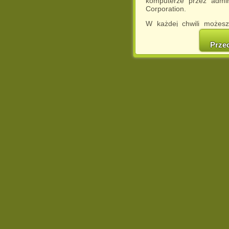
komputerze przez admin
Corporation.
W każdej chwili możesz
cookies w swojej przeglą
w naszej Pol
Prze
http://chomikuj.pl/Polity
Jednocześnie informuje
może spowodować ogr
Chomikuj.pl.
W przypadku braku twojej
prosimy o opuszczenie se
Wykorzystanie plików c
(dostosowanie reklam do
działań marketingowych).
Wyrażenie sprzeciwu spo
będzie dopasowana do Tw
wyświetlona przypadkowo
Istnieje możliwość zmian
sposób uniemożliwiając
urządzeniu końcowym. M
dokonując odpowiednich
internetowej.
Pełną informację na 