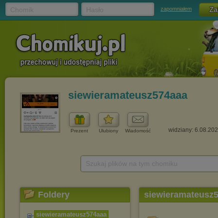
Chomik
Hasło
zapomniałem
siewieramateusz574aaa
widziany: 6.08.20
Prezent
Ulubiony
Wiadomość
Szukaj plików na tym chomiku
Foldery
siewieramateusz
siewieramateusz574aa
a