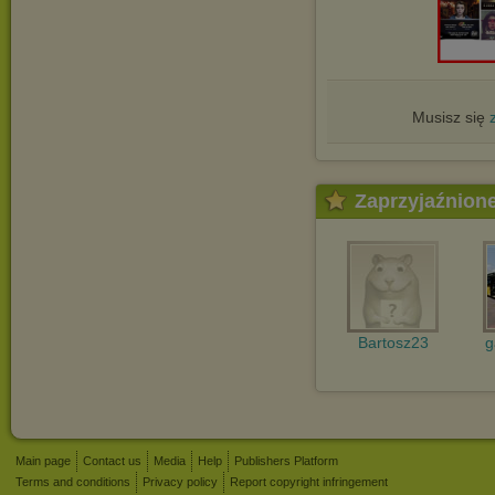
Musisz się
Zaprzyjaźnion
Bartosz23
g
Main page
Contact us
Media
Help
Publishers Platform
Terms and conditions
Privacy policy
Report copyright infringement