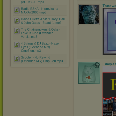
(AUDYCJ....mp3
Tonowa
Radio ESKA - Imprezka na
MAXA (2006).mp3
David Guetta & Sia x Daryl Hall
& John Oates - Beautif....mp3
The Chainsmokers & Oaks -
Love Is Kind (Extended
Versi....mp3
4 Strings & DJ Bazz - Hazel
Eyes (Extended Mix)
Cmp3.eu.mp3
Scooter - No Rewind
(Extended Mix) Cmp3.eu.mp3
FilmyX