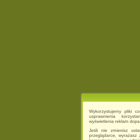
Wykorzystujemy pliki c
usprawnienia korzyst
wyświetlenia reklam dop
Jeśli nie zmienisz ust
przeglądarce, wyrażasz