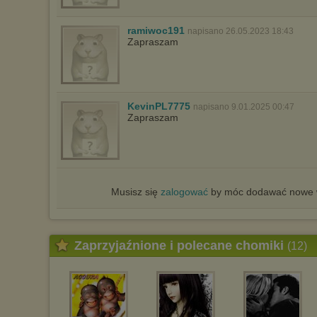
ramiwoc191
napisano 26.05.2023 18:43
Zapraszam
KevinPL7775
napisano 9.01.2025 00:47
Zapraszam
Musisz się
zalogować
by móc dodawać nowe w
Zaprzyjaźnione i polecane chomiki
(12)