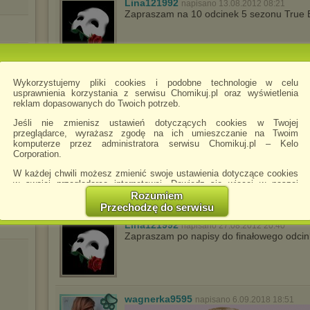
Lina121992
napisano 13.08.2012 08:21
Zapraszam na 10 odcinek 5 sezonu True 
Lina121992
napisano 20.08.2012 08:03
Wykorzystujemy pliki cookies i podobne technologie w celu
Zapraszam na 11 odcinek 5 sezonu True 
usprawnienia korzystania z serwisu Chomikuj.pl oraz wyświetlenia
reklam dopasowanych do Twoich potrzeb.
(1).avi
Jeśli nie zmienisz ustawień dotyczących cookies w Twojej
przeglądarce, wyrażasz zgodę na ich umieszczanie na Twoim
komputerze przez administratora serwisu Chomikuj.pl – Kelo
Lina121992
napisano 27.08.2012 08:08
Corporation.
Zapraszam na finałowy odcinek 5 sezonu
W każdej chwili możesz zmienić swoje ustawienia dotyczące cookies
w swojej przeglądarce internetowej. Dowiedz się więcej w naszej
Polityce Prywatności -
http://chomikuj.pl/PolitykaPrywatnosci.aspx
.
Rozumiem
Przechodzę do serwisu
Jednocześnie informujemy że zmiana ustawień przeglądarki może
spowodować ograniczenie korzystania ze strony Chomikuj.pl.
Lina121992
napisano 27.08.2012 20:40
Zapraszam po napisy do finałowego odcin
W przypadku braku twojej zgody na akceptację cookies niestety
prosimy o opuszczenie serwisu chomikuj.pl.
Wykorzystanie plików cookies
przez
Zaufanych Partnerów
(dostosowanie reklam do Twoich potrzeb, analiza skuteczności działań
marketingowych).
wagnerka9595
napisano 6.09.2018 18:51