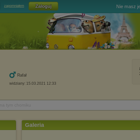
Nie masz j
zapomniałem
Rafał
widziany: 15.03.2021 12:33
 na tym chomiku
Galeria