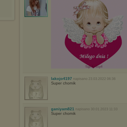
Wyrażenie sprzeciwu spowoduje, że wyświetlana Ci reklama nie
będzie dopasowana do Twoich preferencji, a będzie to reklama
wyświetlona przypadkowo.
Istnieje możliwość zmiany ustawień przeglądarki internetowej w
sposób uniemożliwiający przechowywanie plików cookies na
urządzeniu końcowym. Można również usunąć pliki cookies,
dokonując odpowiednich zmian w ustawieniach przeglądarki
internetowej.
Pełną informację na ten temat znajdziesz pod adresem
http://chomikuj.pl/PolitykaPrywatnosci.aspx
.
lakojo4197
napisano 23.03.2022 06:36
Super chomik
ganiyam821
napisano 30.01.2023 11:33
Super chomik