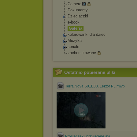
Camera
Dokumenty
Dzieciaczki
e-booki
Galeria
kolorowanki dla dzieci
Muzyka
seriale
zachomikowane
Ostatnio pobierane pliki
Terra.Nova.S01E03. Lektor PL.rmvb
Prosiaczek i przyjaciele.avi