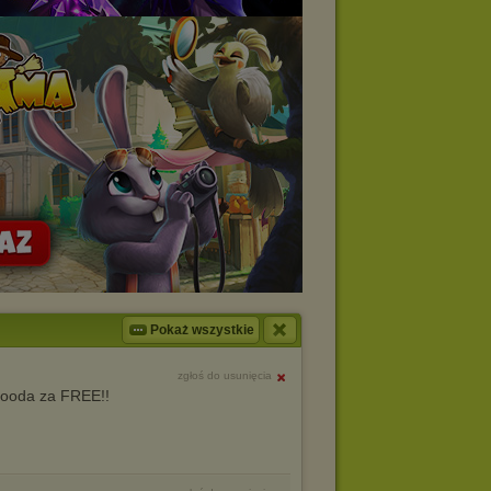
Pokaż wszystkie
zgłoś do usunięcia
looda za FREE!!