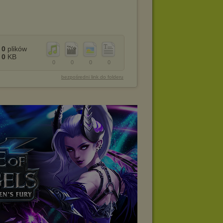
0
plików
0
KB
0
0
0
0
bezpośredni link do folderu