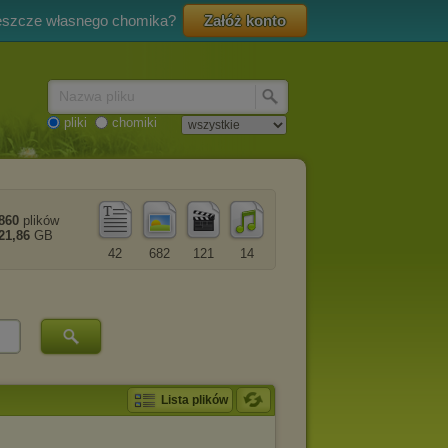
eszcze własnego chomika?
Załóż konto
Nazwa pliku
pliki
chomiki
860
plików
21,86
GB
42
682
121
14
Lista plików