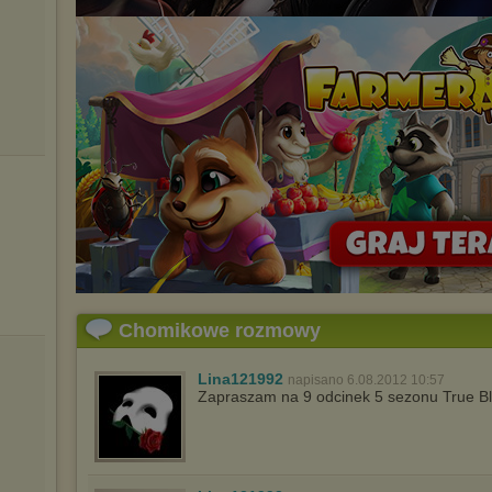
Chomikowe rozmowy
Lina121992
napisano 6.08.2012 10:57
Zapraszam na 9 odcinek 5 sezonu True B