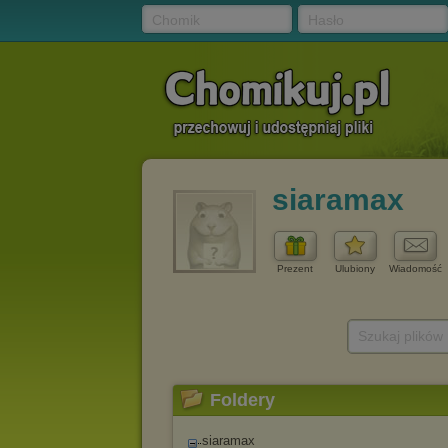
Chomik
Hasło
siaramax
Prezent
Ulubiony
Wiadomość
Szukaj plików
Foldery
siaramax