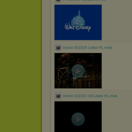
Grimm S01E05 Lektor PL.rmvb
Grimm S01E07-08 Lektor PL.rmvb