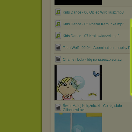
Kids Dance - 06.Ojciec Wirgiliusz.mp3
Kids Dance - 05.Poszła Karolinka.mp3
Kids Dance - 07.Krakowiaczek.mp3
Teen Wolf - 02.04 - Abomination - napisy PL
Charlie i Lola - Idę na przeszpiegi.avi
Świat Małej Księżniczki - Co się stało
Gilbertowi.avi