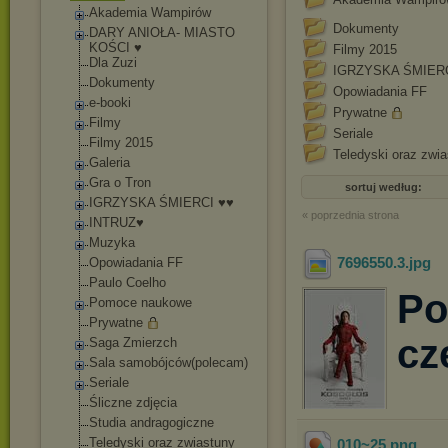
Akademia Wampirów
Dokumenty
DARY ANIOŁA- MIASTO
KOŚCI ♥
Filmy 2015
Dla Zuzi
IGRZYSKA ŚMIERC
Dokumenty
Opowiadania FF
e-booki
Prywatne
Filmy
Seriale
Filmy 2015
Teledyski oraz zwi
Galeria
Gra o Tron
sortuj według:
IGRZYSKA ŚMIERCI ♥♥
« poprzednia strona
INTRUZ♥
Muzyka
7696550.3
.jpg
Opowiadania FF
Paulo Coelho
Po
Pomoce naukowe
Prywatne
cz
Saga Zmierzch
Sala samobójców(poleca
m)
Seriale
Śliczne zdjęcia
Studia andragogiczne
Teledyski oraz zwiastuny
010~25
.png