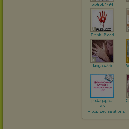
piotrek7794
Fresh_Blood
kingaaa05
W
pedagogika.
C
uw
« poprzednia strona