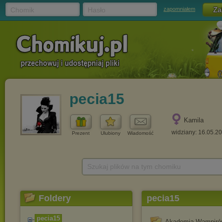
Chomik
Hasło
zapomniałem
pecia15
Kamila
widziany: 16.05.2
Prezent
Ulubiony
Wiadomość
Szukaj plików na tym chomiku
Foldery
pecia15
pecia15
Akademia Wampiró