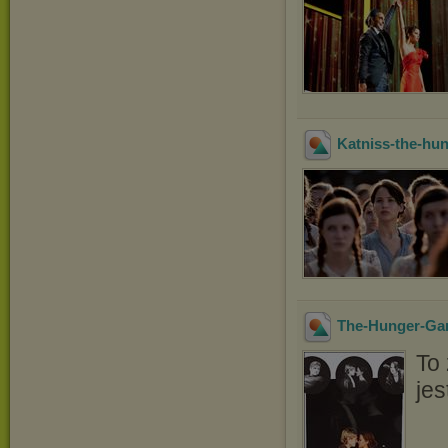
Katniss-the-hu
The-Hunger-Ga
To 
jes