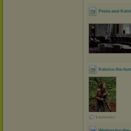
Peeta-and-Katn
Katniss-the-hu
1
komentarz
Waiting-for-th