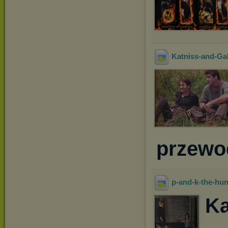
Katniss-and-Ga
przewod
p-and-k-the-hu
Ka