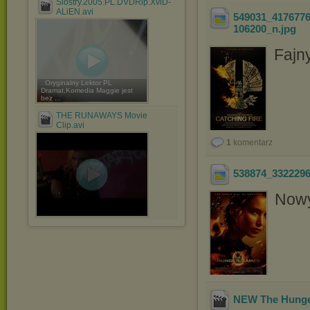
Siostry.2005.PL.DVDRip.XviD-
ALiEN.avi
549031_417677
106200_n
.jpg
Fajny
. Oryginalny Lektor PL
Dramat,Komedia Maggie jest
bez ...
THE RUNAWAYS Movie
Clip.avi
1
komentarz
538874_332229
Nowy
NEW The Hunger