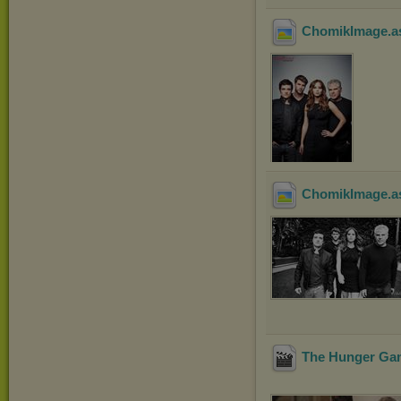
ChomikImage.asp
ChomikImage.a
The Hunger Gam