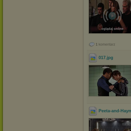
oglądaj online
1
komentarz
017
.jpg
Peeta-and-Haym