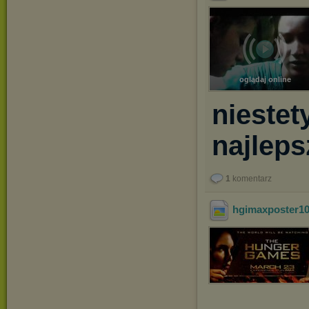
oglądaj online
niestet
najleps
1
komentarz
hgimaxposter1