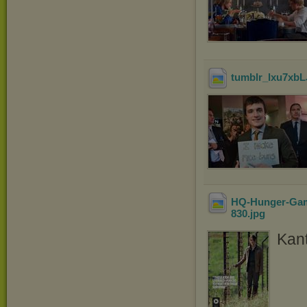
tumblr_lxu7xb
HQ-Hunger-Gam
830
.jpg
Kant