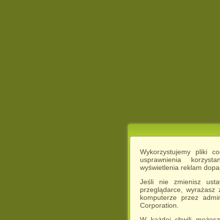
Wykorzystujemy pliki c
usprawnienia korzyst
wyświetlenia reklam dop
Jeśli nie zmienisz ust
przeglądarce, wyrażasz
komputerze przez admin
Corporation.
W każdej chwili możesz