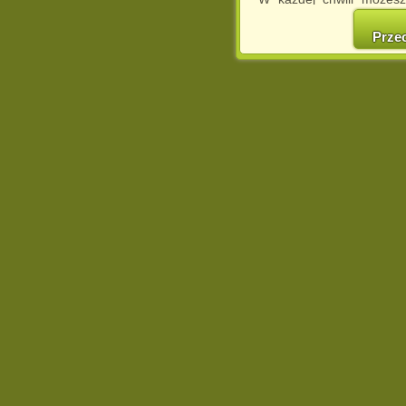
cookies w swojej przeglą
w naszej Pol
Prze
http://chomikuj.pl/Polity
Jednocześnie informuje
może spowodować ogr
Chomikuj.pl.
W przypadku braku twojej
prosimy o opuszczenie se
Wykorzystanie plików c
(dostosowanie reklam do
działań marketingowych).
Wyrażenie sprzeciwu spo
będzie dopasowana do Tw
wyświetlona przypadkowo
Istnieje możliwość zmian
sposób uniemożliwiając
urządzeniu końcowym. M
dokonując odpowiednich
internetowej.
Pełną informację na 
http://chomikuj.pl/Polity