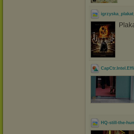
igrzyska_plaka
Plaka
CapCtr.Intel.Ef
HQ-still-the-h