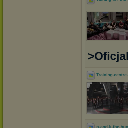
>Oficjal
Training-centr
p-and-k-the-hu