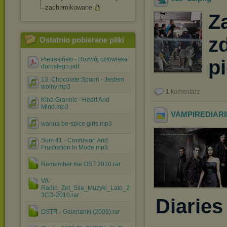
zachomikowane
Z
z
Ostatnio pobierane pliki
Pietrasiński - Rozwój człowieka
p
dorosłego.pdf
13. Chocolate Spoon - Jestem
wolny.mp3
1
komentarz
Kina Grannis - Heart And
Mind.mp3
VAMPIREDIARIE
wanna be-spice girls.mp3
Sum 41 - Confusion And
Frustration In Mode.mp3
Remember me OST 2010.rar
VA-
Radio_Zet_Sila_Muzyki_Lato_2010-
3CD-2010.rar
Diaries
OSTR - Galerianki (2009).rar