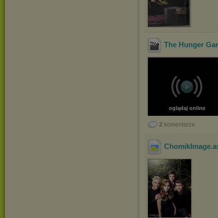
The Hunger Game
oglądaj online
2
komentarze
ChomikImage.a