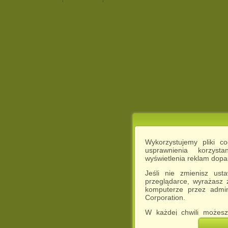
Wykorzystujemy pliki c
usprawnienia korzyst
wyświetlenia reklam dop
Jeśli nie zmienisz ust
przeglądarce, wyrażasz
komputerze przez admin
Corporation.
W każdej chwili możesz
cookies w swojej przeglą