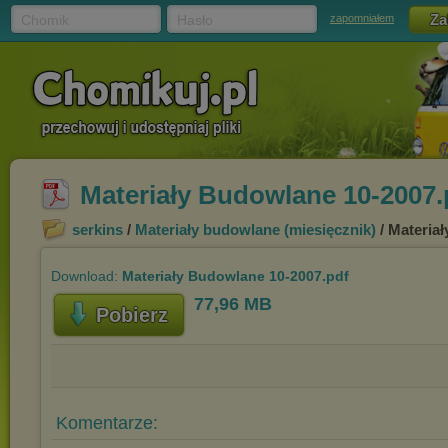
Chomik
Hasło
zapomniałem
Materiały Budowlane 10-2007.
serkins
/
Materiały budowlane (miesięcznik)
/ Materia
Download:
Materiały Budowlane 10-2007.pdf
77,96 MB
Pobierz
Komentarze: