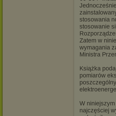
Jednocześnie
zainstalowa
stosowania n
stosowanie s
Rozporządzen
Zatem w nini
wymagania za
Ministra Prze
Książka poda
pomiarów eks
poszczególny
elektroenerg
W niniejszym
najczęściej 