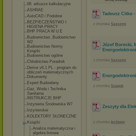
08. arkusze kalkulacyjne
ASHRAE
Tadeusz Citko -
AutoCAD i Podobne
BEZPIECZEŃSTWO I
z chomika
Sassemi
HIGIENA PRACY
BHP PRACA W U E
Budownictwo ,Budownictwo
W2
Józef Borecki, 
Budownictwo Normy
Energoelektron
Książki
Budownictwo ogólne
z chomika
Sassemi
Chlodnictwo Poradnik
Derive v6.1 PL - program do
obliczeń matematycznych
Energoelektron
Dokumenty
Expert Budowlany
z chomika
Szapok
Gaz, Woda i Technika
Sanitarna
INSTRUKCJE BHP
Inżynieria Środowiska W7
Zeszyty dla Ele
Inżynierskie
KOLEKTORY SŁONECZNE
Książki
z chomika
lechowy
Analiza matematyczna i
algebra liniowa