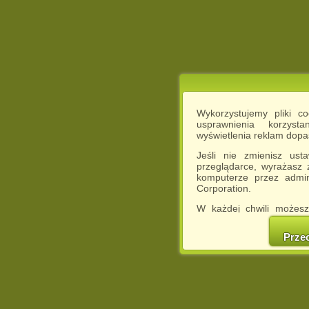
Wykorzystujemy pliki c
usprawnienia korzyst
wyświetlenia reklam dop
Jeśli nie zmienisz ust
przeglądarce, wyrażasz
komputerze przez admin
Corporation.
W każdej chwili możesz
cookies w swojej przeglą
w naszej Pol
Prze
http://chomikuj.pl/Polity
Jednocześnie informuje
może spowodować ogr
Chomikuj.pl.
W przypadku braku twojej