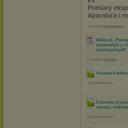
kV
Pomiary ekspl
Aparatura i 
z chomika
exmotomxe
Milian A., Pieni
matematyki z r
zaocznych
.pdf
z chomika
dacapo
Ksiazka Kietliń
zachomikowany
5 domów (rysunk
cenami, materia
zachomikowany