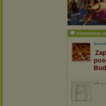
Chomikowe r
Budowl
Zap
pos
Bud
c-9
napi