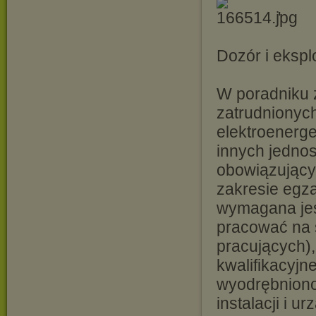
'
Dozór i ekspl
W poradniku 
zatrudnionych 
elektroenerg
innych jednos
obowiązujący
zakresie egza
wymagana jes
pracować na s
pracujących),
kwalifikacyj
wyodrębniono 
instalacji i 