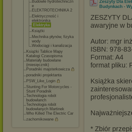
Zeszyty Dla Ele
Budowle hydrotechniczn
e
Budynkach - Wy
ELEKTROTECHNIK
A 2
ZESZYTY DLA
Elektryczność i
elektronika
awaryjne w b
Elektryka
Książki
Mechnika płynów, fizyka
Autor: mgr inż
wody
Wodociągi i kanalizacja
ISBN: 978-83
Książki Tablice Mapy
Format: A4
Katalogi Czasopisma
Materiały budowlane
format pliku:
(miesięcznik)
Poradniki majsterkowicza
poradniki projektanta
Książka skier
PSW_Like_Login
Stunting For Motorcycles -
zainteresowa
Stunt Poradnik
profesjonalist
Technologia robót
budowlanch
Technologia robót
budowlanych Martinek
Najważniejsze
Who Killed The Electric Car
zachomikowane
* Zbiór przep