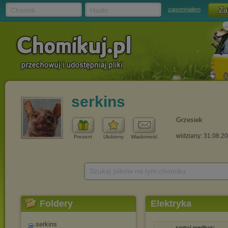
Chomik
Hasło
zapomniałem
serkins
Grzesiek
widziany: 31.08.2
Prezent
Ulubiony
Wiadomość
Szukaj plików na tym chomiku
Foldery
Elektryka
serkins
sortuj według: