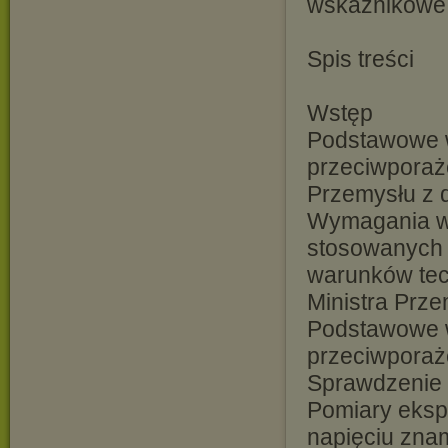
wskaźnikowe i
Spis treści
Wstęp
Podstawowe w
przeciwporaż
Przemysłu z d
Wymagania w
stosowanych 
warunków tec
Ministra Prze
Podstawowe w
przeciwporaż
Sprawdzenie 
Pomiary eksp
napięciu zna