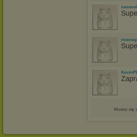
casavo
Supe
rivavo
Supe
KevinP
Zapr
Musisz się