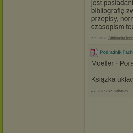
jest posiadan
bibliografię 
przepisy, nor
czasopism te
z chomika
BibliotekaTec
Podradnik Facho
Moeller - Po
Książka ukła
z chomika
exmotomxe