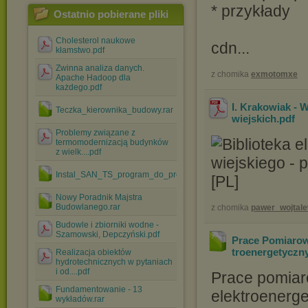
* przykłady
Ostatnio pobierane pliki
Cholesterol naukowe
cdn...
kłamstwo.pdf
Zwinna analiza danych.
z chomika
exmotomxe
Apache Hadoop dla
każdego.pdf
I. Krakowiak - W
Teczka_kierownika_budowy.rar
wiejskich
.pdf
Problemy związane z
termomodernizacją budynków
z wielk....pdf
Instal_SAN_TS_program_do_projektowania_instalacji_wod-....zip
Nowy Poradnik Majstra
Budowlanego.rar
z chomika
pawer_wojtale
Budowle i zbiorniki wodne -
Szamowski, Depczyński.pdf
Prace Pomiarow
troenergetyczn
Realizacja obiektów
hydrotechnicznych w pytaniach
i od....pdf
Prace pomiar
Fundamentowanie - 13
elektroenerge
wykładów.rar