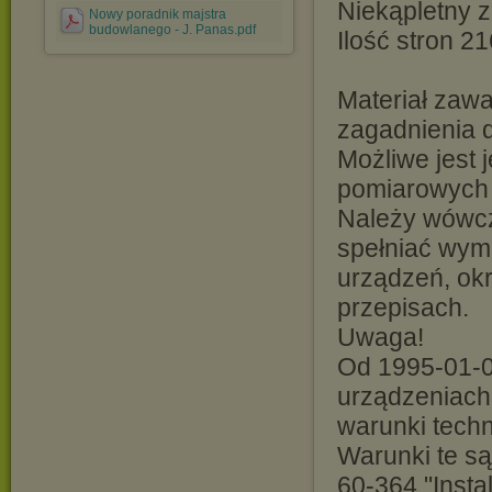
Niekąpletny z
Nowy poradnik majstra
budowlanego - J. Panas.pdf
Ilość stron 21
Materiał zaw
zagadnienia 
Możliwe jest
pomiarowych 
Należy wówcz
spełniać wym
urządzeń, ok
przepisach.
Uwaga!
Od 1995-01-0
urządzeniach
warunki tech
Warunki te s
60-364 "Insta