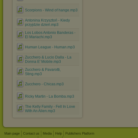
Scorpions - Wind of hange.mp3
Antonina Krzysztoń - Kiedy
przyjdzie dzień.mp3
Los Lobos Antonio Banderas -
El Mariachi.mp3
Human League - Human.mp3
Zucchero & Lucio Dalla - La
Donna E' Mobile.mp3
Zucchero & Pavarotti,
Sting.mp3
Zucchero - Chicas.mp3
Ricky Martin - La Bomba.mp3
The Kelly Family - Fell In Love
With An Alien.mp3
Main page
Contact us
Media
Help
Publishers Platform