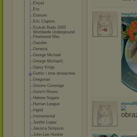
Enya1
Era
magdal
Erasure
Eric Clapton
Erykah Badu 2003
Worldwide Underground
Fleetwood Mac
Gazebo
Genesis
George Michael
George Michael1
Gipsy Kings
Gothic i inne dziwactwa
Gregorian
Groove Coverage
Guns'n Roses
Helene Segara
elena9
Human League
Ingrid
Instrumental
Jenifer Lopez
Jessica Simpson
John Lee Hooker
wagner