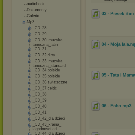
audiobook
Dokumenty
03 - Piesek Bim
Galeria
Mp3
_CD_28
_CD_29
_CD_30_muzyka
04 - Moja lala
.m
taneczna_latin
_CD_31
_CD_32 dirty
_CD_33_muzyka
taneczna_stand
ard
_CD_34 polskie
05 - Tata i Mam
_CD_35 polskie
_CD_36 swiateczne
_CD_37 celtic
_CD_38
_CD_39
06 - Echo
.mp3
_CD_40
_CD_41
_CD_42_dla dzieci
_CD_43_kraina_
lagodnosci cd
_CD_44_dla dzieci