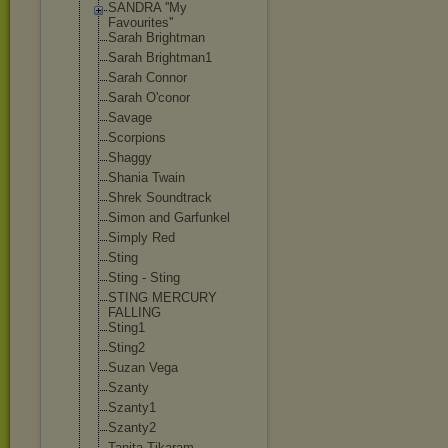
SANDRA ''My
Favourites''
Sarah Brightman
Sarah Brightman1
Sarah Connor
Sarah O'conor
Savage
Scorpions
Shaggy
Shania Twain
Shrek Soundtrack
Simon and Garfunkel
Simply Red
Sting
Sting - Sting
STING MERCURY
FALLING
Sting1
Sting2
Suzan Vega
Szanty
Szanty1
Szanty2
Tanita Tikaram