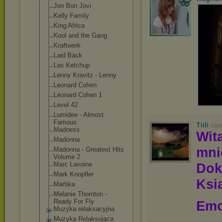
Jon Bon Jovi
Kelly Family
King Africa
Kool and the Gang
Kraftwerk
Laid Back
Las Ketchup
Lenny Kravitz - Lenny
Leonard Cohen
Leonard Cohen 1
Level 42
Lumidee - Almost
Famous
Tiili
nap
Madness
Wit
Madonna
mn
Madonna - Greatest Hits
Volume 2
Dok
Marc Lavoine
Mark Knopfler
Ksią
Martika
Melanie Thornton -
Ready For Fly
Emo
Muzyka relaksacyjna
Muzyka Relaksująca