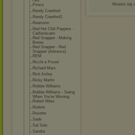
Hits
Musisz się
Prince
Randy Crawford
Randy Crawford1
Reamonn
Red Hot Chili Peppers -
Californicatin
Red Snapper - Making
Bones
Red Snapper - Red
Snapper (Advance)
REM
Ricchi e Poveri
Richard Marx
Rick Astley
Ricky Martin
Robbie Williams
Robbie Williams - Swing
When You're Winning
Robert Miles
Rodste
Roxette
Sade
Sal Solo
Sandra