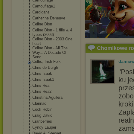
Camouflage
Camouflage1
Cardigans
Catherine Deneuve
Celine Dion
Celine Dion - 1 fille & 4
types (2003)
Celine Dion - 2003 One
heart
Chomikowe r
Celine Dion - All The
Way... A Decade Of
Song
darmow
Celtic, Irish Folk
Chris de Burgh
"Pos
Chris Isaak
ku je
Chris Isaak1
Chris Rea
prze
Chris Rea2
zobo
Christina Aguilera
krok
Clannad
Cock Robin
Zapl
Craig David
realn
Cranberries
zama
Cyndy Lauper
David A. Stewart