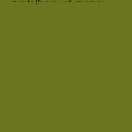
Terms and conditions
Privacy policy
Report copyright infringement