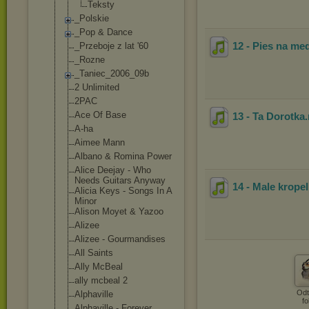
Teksty
_Polskie
_Pop & Dance
12 - Pies na me
_Przeboje z lat '60
_Rozne
_Taniec_2006_0
9b
2 Unlimited
2PAC
Ace Of Base
13 - Ta Dorotka
A-ha
Aimee Mann
Albano & Romina Power
Alice Deejay - Who
Needs Guitars Anyway
14 - Male kropel
Alicia Keys - Songs In A
Minor
Alison Moyet & Yazoo
Alizee
Alizee - Gourmandises
All Saints
Ally McBeal
ally mcbeal 2
Odt
Alphaville
fo
Alphaville - Forever