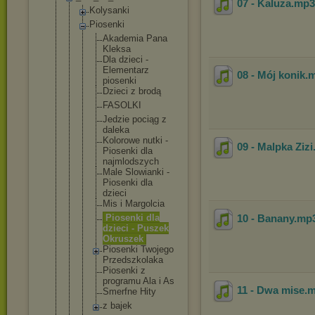
07 - Kaluza
.mp
Kolysanki
Piosenki
Akademia Pana
Kleksa
Dla dzieci -
Element
arz
08 - Mój konik
.
piosenki
Dzieci z brodą
FASOLKI
Jedzie pociąg z
daleka
Kolorowe nutki -
09 - Malpka Zizi
Piosenki dla
najmlods
zych
Male Slowiank
i -
Piosenki dla
dzieci
Mis i Margolci
a
Piosenki dla
10 - Banany
.mp
dzieci - Puszek
Okruszek
Piosenki Twojego
Przedszk
olaka
Piosenki z
programu Ala i As
11 - Dwa mise
.
Smerfne Hity
z bajek