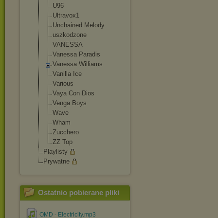
U96
Ultravox1
Unchained Melody
uszkodzone
VANESSA
Vanessa Paradis
Vanessa Williams
Vanilla Ice
Various
Vaya Con Dios
Venga Boys
Wave
Wham
Zucchero
ZZ Top
Playlisty
Prywatne
Ostatnio pobierane pliki
OMD - Electricity.mp3