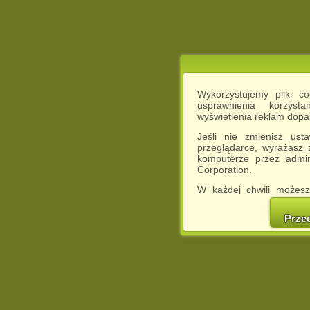
Wykorzystujemy pliki c
usprawnienia korzyst
wyświetlenia reklam dop
Jeśli nie zmienisz ust
przeglądarce, wyrażasz
komputerze przez admin
Corporation.
W każdej chwili możesz
cookies w swojej przeglą
w naszej Pol
Prze
http://chomikuj.pl/Polity
Jednocześnie informuje
może spowodować ogr
Chomikuj.pl.
W przypadku braku twojej
prosimy o opuszczenie se