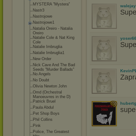
MYSTERA ''Mystera''
waleja
Nastr3
Supe
Nastrojowe
Nastrojowe1
Natalia Oreiro - Natalia
Oreiro
Natalie Cole & Nat King
yoser6
Cole
Supe
Natalie Imbruglia
Natalie Imbruglia1
New Order
Nick Cave And The Bad
Seeds ''Murder Ballads''
KevinP
No Angels
Zapr
No Doubt
Olivia Newton John
Omd (Orchestral
Manoeuvres in the D)
Patrick Bruel
hubert
Paula Abdul
supe
Pet Shop Boys
Phil Collins
Pink
Police, The Greatest