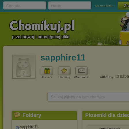
Chomik
Hasło
zapomniałem
sapphire11
widziany: 13.03.2
Prezent
Ulubiony
Wiadomość
Szukaj plików na tym chomiku
Foldery
Piosenki dla dzie
sapphire11
sortuj według: