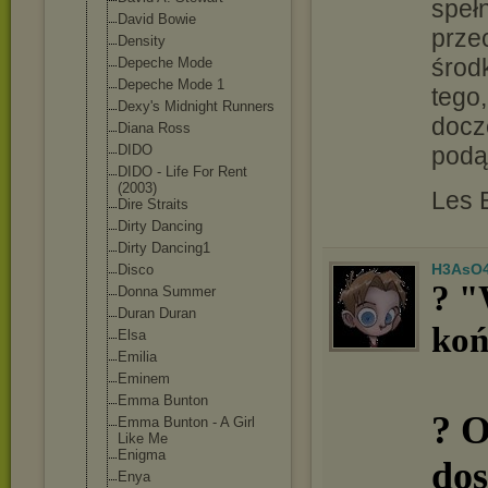
spełn
David Bowie
prze
Density
środ
Depeche Mode
Depeche Mode 1
tego,
Dexy's Midnight Runners
docz
Diana Ross
DIDO
podą
DIDO - Life For Rent
(2003)
Les 
Dire Straits
Dirty Dancing
Dirty Dancing1
H3AsO
Disco
? "
Donna Summer
Duran Duran
koń
Elsa
Emilia
Eminem
Emma Bunton
? O
Emma Bunton - A Girl
Like Me
Enigma
dos
Enya