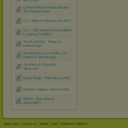
funny.mp3
Celine Dion & Andrea Bocelli -
The Prayer4.mp3
U 2 - With Or Wiyhout You.MP3
U 2 - I Still Haven't Found What
I Looking For.MP3
Touch and Go - Tango in
Harlem.mp3
Zucchero & Lucio Dalla - La
Donna E' Mobile.mp3
Zucchero & Pavarotti,
Sting.mp3
Gipsy Kings - Pida Me La.mp3
Human League - Human.mp3
Wham - Blue (live in
china).MP3
Main page
Contact us
Media
Help
Publishers Platform