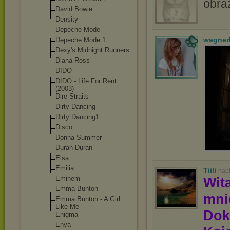
David Bowie
Density
Depeche Mode
wagner
Depeche Mode 1
Dexy's Midnight Runners
Diana Ross
DIDO
DIDO - Life For Rent
(2003)
Dire Straits
Dirty Dancing
Dirty Dancing1
Disco
Donna Summer
Duran Duran
Elsa
Emilia
Tiili
nap
Wit
Eminem
Emma Bunton
mn
Emma Bunton - A Girl
Like Me
Dok
Enigma
Enya