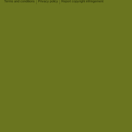
Terms and conditions
Privacy policy
Report copyright infringement