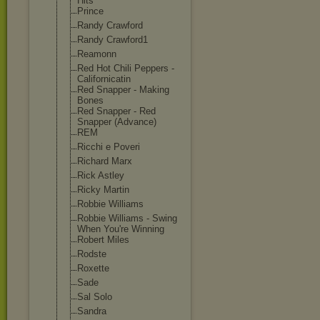
Hits
Prince
Randy Crawford
Randy Crawford1
Reamonn
Red Hot Chili Peppers -
Californicatin
Red Snapper - Making
Bones
Red Snapper - Red
Snapper (Advance)
REM
Ricchi e Poveri
Richard Marx
Rick Astley
Ricky Martin
Robbie Williams
Robbie Williams - Swing
When You're Winning
Robert Miles
Rodste
Roxette
Sade
Sal Solo
Sandra