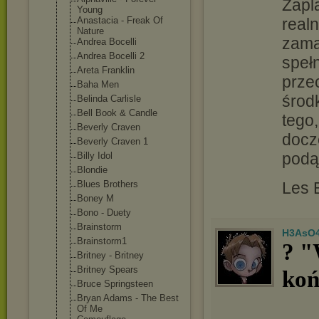
Zapl
Young
Anastacia - Freak Of
realn
Nature
zama
Andrea Bocelli
Andrea Bocelli 2
spełn
Areta Franklin
prze
Baha Men
środ
Belinda Carlisle
Bell Book & Candle
tego,
Beverly Craven
docz
Beverly Craven 1
podą
Billy Idol
Blondie
Blues Brothers
Les 
Boney M
Bono - Duety
Brainstorm
H3AsO
Brainstorm1
? "
Britney - Britney
Britney Spears
koń
Bruce Springsteen
Bryan Adams - The Best
Of Me