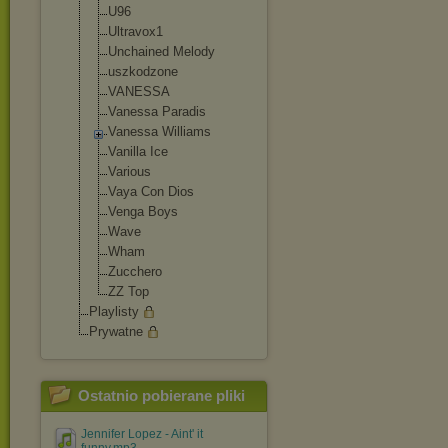
U96
Ultravox1
Unchained Melody
uszkodzone
VANESSA
Vanessa Paradis
Vanessa Williams
Vanilla Ice
Various
Vaya Con Dios
Venga Boys
Wave
Wham
Zucchero
ZZ Top
Playlisty
Prywatne
Ostatnio pobierane pliki
Jennifer Lopez - Aint' it