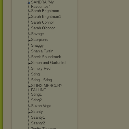
SANDRA ''My
Favourites''
Sarah Brightman
Sarah Brightman1
Sarah Connor
Sarah O'conor
Savage
Scorpions
Shaggy
Shania Twain
Shrek Soundtrack
Simon and Garfunkel
Simply Red
Sting
Sting - Sting
STING MERCURY
FALLING
Sting1
Sting2
Suzan Vega
Szanty
Szanty1
Szanty2
Tanita Tikaram