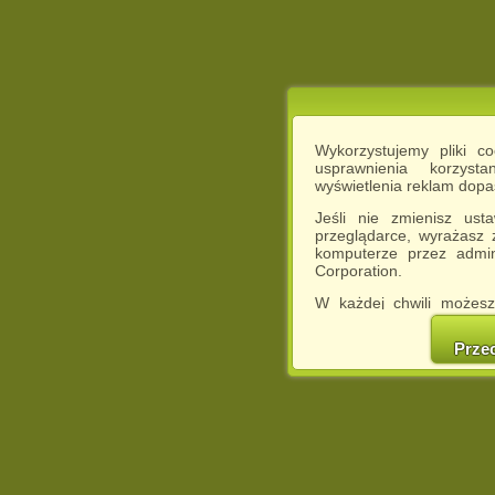
Wykorzystujemy pliki c
usprawnienia korzyst
wyświetlenia reklam dop
Jeśli nie zmienisz ust
przeglądarce, wyrażasz
komputerze przez admin
Corporation.
W każdej chwili możesz
cookies w swojej przeglą
w naszej Pol
Prze
http://chomikuj.pl/Polity
Jednocześnie informuje
może spowodować ogr
Chomikuj.pl.
W przypadku braku twojej
prosimy o opuszczenie se