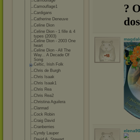
Camouflage
? O
Camouflage1
Cardigans
dos
Catherine Deneuve
Celine Dion
Celine Dion - 1 fille & 4
types (2003)
magdal
Celine Dion - 2003 One
heart
Celine Dion - All The
Way... A Decade Of
Song
Celtic, Irish Folk
Chris de Burgh
Chris Isaak
Chris Isaak1
Chris Rea
Chris Rea2
Christina Aguilera
Clannad
Cock Robin
Craig David
Cranberries
elena9
Cyndy Lauper
David A. Stewart