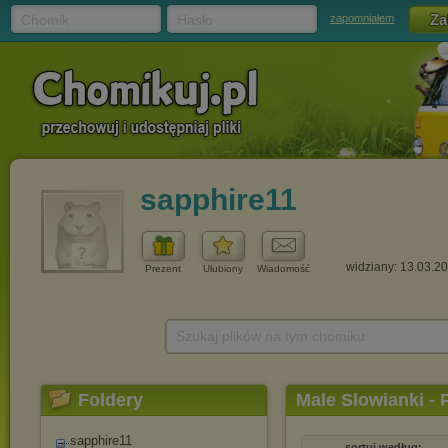
Chomik
Hasło
zapomniałem
sapphire11
widziany: 13.03.2
Prezent
Ulubiony
Wiadomość
Szukaj plików na tym chomiku
Foldery
Male Slowianki - P
sapphire11
sortuj według: