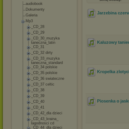
audiobook
Dokumenty
Jarzebina czer
Galeria
Mp3
_CD_28
_CD_29
_CD_30_muzyka
Kaluzowy tanie
taneczna_latin
_CD_31
_CD_32 dirty
_CD_33_muzyka
taneczna_stand
ard
_CD_34 polskie
Kropelka zloty
_CD_35 polskie
_CD_36 swiateczne
_CD_37 celtic
_CD_38
_CD_39
Piosenka o jask
_CD_40
_CD_41
_CD_42_dla dzieci
_CD_43_kraina_
lagodnosci cd
_CD_44_dla dzieci