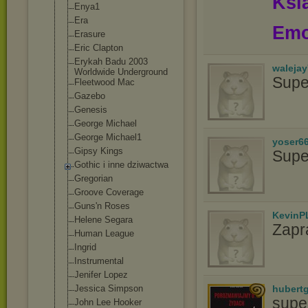
Ksią
Enya1
Era
Emo
Erasure
Eric Clapton
Erykah Badu 2003
waleja
Worldwide Underground
Supe
Fleetwood Mac
Gazebo
Genesis
George Michael
George Michael1
yoser6
Gipsy Kings
Supe
Gothic i inne dziwactwa
Gregorian
Groove Coverage
Guns'n Roses
KevinP
Helene Segara
Zapr
Human League
Ingrid
Instrumental
Jenifer Lopez
hubert
Jessica Simpson
supe
John Lee Hooker