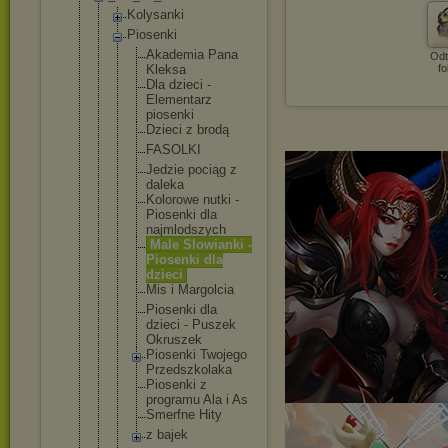
Kolysanki
Piosenki
Akademia Pana
Odt
Kleksa
fo
Dla dzieci -
Element
arz
piosenki
Dzieci z brodą
FASOLKI
Jedzie pociąg z
daleka
Kolorowe nutki -
Piosenki dla
najmlods
zych
Male Slowiank
i -
Piosenki dla
dzieci
Mis i Margolci
a
Piosenki dla
dzieci - Puszek
Okruszek
Piosenki Twojego
Przedszk
olaka
Piosenki z
programu Ala i As
Smerfne Hity
z bajek