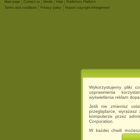
Main page
Contact us
Media
Help
Publishers Platform
Terms and conditions
Privacy policy
Report copyright infringement
Wykorzystujemy pliki c
usprawnienia korzyst
wyświetlenia reklam dop
Jeśli nie zmienisz ust
przeglądarce, wyrażasz
komputerze przez admin
Corporation.
W każdej chwili możesz
cookies w swojej przeglą