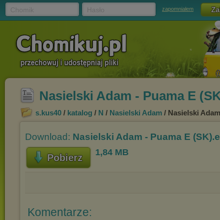
Chomik
Hasło
zapomniałem
Nasielski Adam - Puama E (S
s.kus40
/
katalog
/
N
/
Nasielski Adam
/ Nasielski Ada
Download:
Nasielski Adam - Puama E (SK).
1,84 MB
Pobierz
Komentarze: