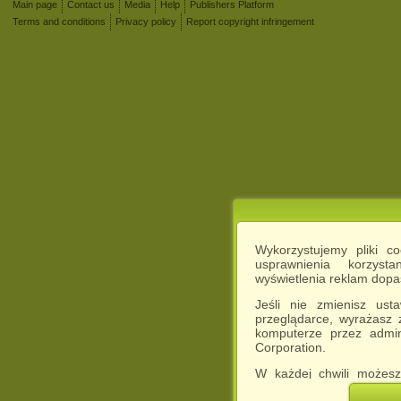
Main page
Contact us
Media
Help
Publishers Platform
Terms and conditions
Privacy policy
Report copyright infringement
Wykorzystujemy pliki c
usprawnienia korzyst
wyświetlenia reklam dop
Jeśli nie zmienisz ust
przeglądarce, wyrażasz
komputerze przez admin
Corporation.
W każdej chwili możesz
cookies w swojej przeglą