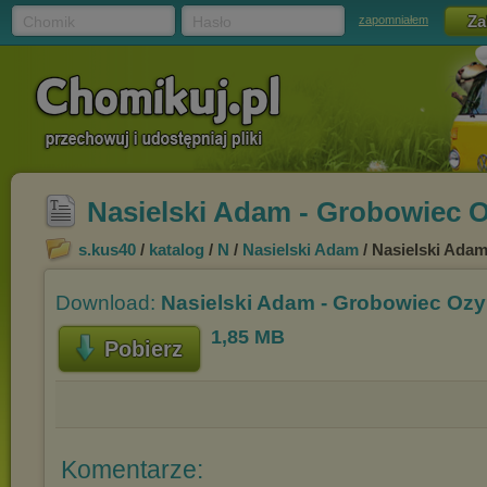
Chomik
Hasło
zapomniałem
Nasielski Adam - Grobowiec 
s.kus40
/
katalog
/
N
/
Nasielski Adam
/ Nasielski Ada
Download:
Nasielski Adam - Grobowiec Ozy
1,85 MB
Pobierz
Komentarze: