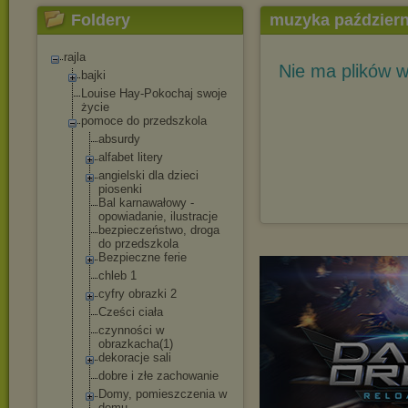
Foldery
muzyka październ
rajla
Nie ma plików w
bajki
Louise Hay-Pokochaj swoje
życie
pomoce do przedszkola
absurdy
alfabet litery
angielski dla dzieci
piosenki
Bal karnawałowy -
opowiadanie, ilustracje
bezpieczeństwo
, droga
do przedszkola
Bezpieczne ferie
chleb 1
cyfry obrazki 2
Cześci ciała
czynności w
obrazkacha(1)
dekoracje sali
dobre i złe zachowanie
Domy, pomieszczenia w
domu