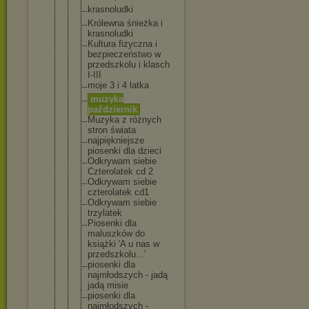
krasnoludki
Królewna śnieżka i
krasnoludki
Kultura fizyczna i
bezpieczeńs
two w
przedszkolu i klasch
I-III
moje 3 i 4 latka
muzyka
październik
Muzyka z różnych
stron świata
najpiękniej
sze
piosenki dla dzieci
Odkrywam siebie
Czterolatek cd 2
Odkrywam siebie
czterolatek cd1
Odkrywam siebie
trzylatek
Piosenki dla
maluszków do
książki 'A u nas w
przedszkolu
...'
piosenki dla
najmłodszyc
h - jadą
jadą misie
piosenki dla
najmłodszyc
h -