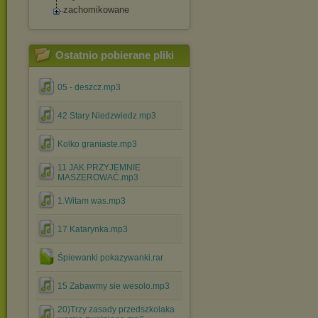
zachomikowane
Ostatnio pobierane pliki
05 - deszcz.mp3
42 Stary Niedzwiedz.mp3
Kolko graniaste.mp3
11 JAK PRZYJEMNIE
MASZEROWAĆ.mp3
1.Witam was.mp3
17 Katarynka.mp3
Śpiewanki pokazywanki.rar
15 Zabawmy sie wesolo.mp3
20)Trzy zasady przedszkolaka