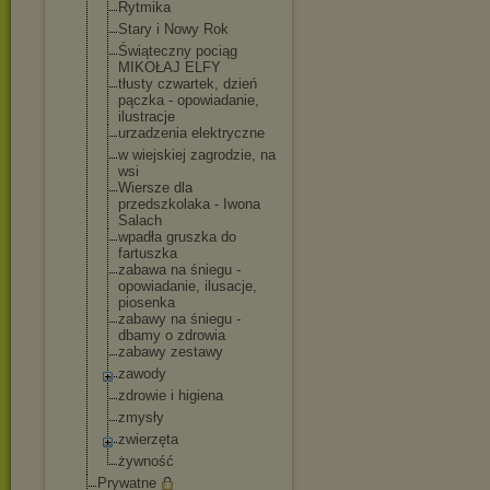
Rytmika
Stary i Nowy Rok
Świąteczny pociąg
MIKOŁAJ ELFY
tłusty czwartek, dzień
pączka - opowiadanie,
ilustracje
urzadzenia elektryczne
w wiejskiej zagrodzie, na
wsi
Wiersze dla
przedszkolaka - Iwona
Salach
wpadła gruszka do
fartuszka
zabawa na śniegu -
opowiadanie, ilusacje,
piosenka
zabawy na śniegu -
dbamy o zdrowia
zabawy zestawy
zawody
zdrowie i higiena
zmysły
zwierzęta
żywność
Prywatne