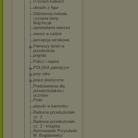
O trzech kotkach
obrazki z figur
Odimienna metoda
czytania Ireny
Majchrzak
opowiadania wiersze
owoce w sadzie
percepcja wzrokowa
Pierwszy dzień w
przedszkolu
pogoda
Policz i napisz
POLSKA patriotyzm
pory roku
prace plastyczne
Predstawienia dla
przedszkolaków i
uczniów
Ptaki
ptaszki w karmniku
Radosne przedszkolaki
cz. 2
Radosne przedszkolaki
cz. 2 - książka
Rymnowanki Przytulanki
M. Bogdanowicz