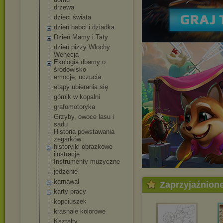
drzewa
dzieci świata
dzień babci i dziadka
Dzień Mamy i Taty
dzień pizzy Włochy
Wenecja
Ekologia dbamy o
środowisko
emocje, uczucia
etapy ubierania się
górnik w kopalni
grafomotoryka
Grzyby, owoce lasu i
sadu
Historia powstawania
zegarków
historyjki obrazkowe
ilustracje
Instrumenty muzyczne
jedzenie
karnawał
Zaprzyjaźnion
karty pracy
kopciuszek
krasnale kolorowe
Kształty