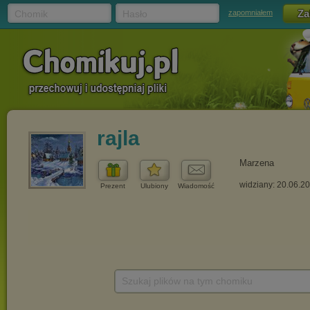
Chomik
Hasło
zapomniałem
rajla
Marzena
widziany: 20.06.2
Prezent
Ulubiony
Wiadomość
Szukaj plików na tym chomiku