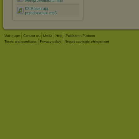
wersja zwolniona.mp3
08 Maszerują
przedszkolaki.mp3
Main page
Contact us
Media
Help
Publishers Platform
Terms and conditions
Privacy policy
Report copyright infringement