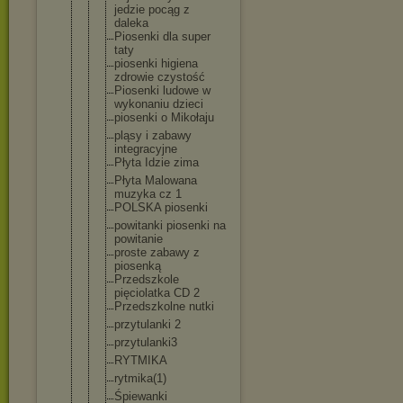
jedzie pocąg z
daleka
Piosenki dla super
taty
piosenki higiena
zdrowie czystość
Piosenki ludowe w
wykonaniu dzieci
piosenki o Mikołaju
pląsy i zabawy
integracyjn
e
Płyta Idzie zima
Płyta Malowana
muzyka cz 1
POLSKA piosenki
powitanki piosenki na
powitanie
proste zabawy z
piosenką
Przedszkole
pięciolatka CD 2
Przedszkoln
e nutki
przytulanki 2
przytulanki
3
RYTMIKA
rytmika(1)
Śpiewanki