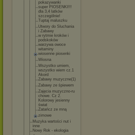
pokazywanki
super PIOSENKI!!!
dla 3,4 latków
szczególnie
!
Tuptaj maluszku
Utwory do Sluchania
i Zabawy
w rytmie kroków i
podskoków
warzywa owoce
witaminy
wiosenne piosenki
Wiosna
Wszystko umiem,
wszystko wiem cz.1
Akord
Zabawy muzyczne(1)
Zabawy ze śpiewem
Zajęcia muzyczno-ru
chowe. Cz 2.
Kolorowy jesienny
świat
Zatańcz ze mną
zimowe
Muzyka wartości nut i
inne
Nowy Rok - ekologia