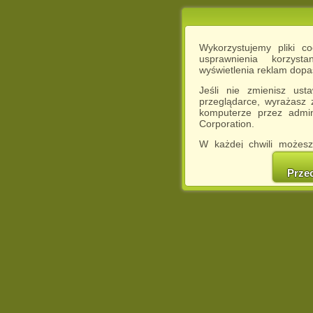
Wykorzystujemy pliki c
usprawnienia korzyst
wyświetlenia reklam dop
Jeśli nie zmienisz ust
przeglądarce, wyrażasz
komputerze przez admin
Corporation.
W każdej chwili możesz
cookies w swojej przeglą
w naszej Pol
Prze
http://chomikuj.pl/Polity
Jednocześnie informuje
może spowodować ogr
Chomikuj.pl.
W przypadku braku twojej
prosimy o opuszczenie se
Wykorzystanie plików c
(dostosowanie reklam do
działań marketingowych).