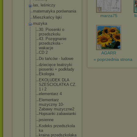
las, leśniczy
matematyka porównania
marza75
M
Mieszkańcy łąki
muzyka
30. Piosenki o
przedszkolu
43. Pozęgnanie
przedszkola -
wakacje
CD 2
AGARR
Do tańców - ludowe
« poprzednia strona
dziecięce teatrzyki
piosenki + podkłady
Ekologia
EKOLUDEK DLA
SZEŚCIOLATK
A CZ.
1 i 2
elementarz 4
Elementarz
muzyczny 10-
Zabawy muzyczne2
Hopsanki zabawianki
jesienne
Kodeks przedszkola
ka
kraina przedszkola
ka