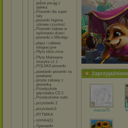
jedzie pocąg z
daleka
Piosenki dla super
taty
piosenki higiena
zdrowie czystość
Piosenki ludowe w
wykonaniu dzieci
piosenki o Mikołaju
pląsy i zabawy
integracyjn
e
Płyta Idzie zima
Płyta Malowana
muzyka cz 1
POLSKA piosenki
powitanki piosenki na
Zaprzyjaźnion
powitanie
proste zabawy z
piosenką
Przedszkole
pięciolatka CD 2
Przedszkoln
e nutki
przytulanki 2
przytulanki
3
marza75
M
RYTMIKA
rytmika(1)
Śpiewanki