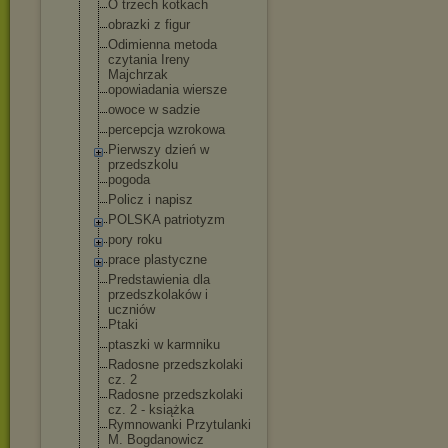
O trzech kotkach
obrazki z figur
Odimienna metoda
czytania Ireny
Majchrzak
opowiadania wiersze
owoce w sadzie
percepcja wzrokowa
Pierwszy dzień w
przedszkolu
pogoda
Policz i napisz
POLSKA patriotyzm
pory roku
prace plastyczne
Predstawienia dla
przedszkolaków i
uczniów
Ptaki
ptaszki w karmniku
Radosne przedszkolaki
cz. 2
Radosne przedszkolaki
cz. 2 - książka
Rymnowanki Przytulanki
M. Bogdanowicz