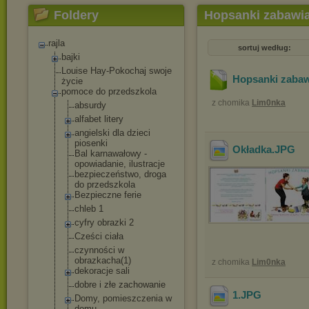
Foldery
Hopsanki zabawi
rajla
sortuj według:
bajki
Louise Hay-Pokochaj swoje
Hopsanki zabaw
życie
pomoce do przedszkola
z chomika
Lim0nka
absurdy
alfabet litery
angielski dla dzieci
piosenki
Okładka
.JPG
Bal karnawałowy -
opowiadanie, ilustracje
bezpieczeństwo
, droga
do przedszkola
Bezpieczne ferie
chleb 1
cyfry obrazki 2
Cześci ciała
czynności w
obrazkacha(1)
z chomika
Lim0nka
dekoracje sali
dobre i złe zachowanie
1
.JPG
Domy, pomieszczenia w
domu