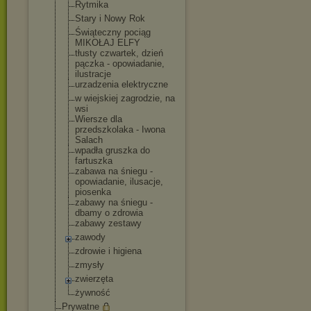
Rytmika
Stary i Nowy Rok
Świąteczny pociąg
MIKOŁAJ ELFY
tłusty czwartek, dzień
pączka - opowiadanie,
ilustracje
urzadzenia elektryczne
w wiejskiej zagrodzie, na
wsi
Wiersze dla
przedszkolaka - Iwona
Salach
wpadła gruszka do
fartuszka
zabawa na śniegu -
opowiadanie, ilusacje,
piosenka
zabawy na śniegu -
dbamy o zdrowia
zabawy zestawy
zawody
zdrowie i higiena
zmysły
zwierzęta
żywność
Prywatne