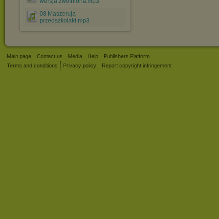
wersja zwolniona.mp3
08 Maszerują
przedszkolaki.mp3
Main page
Contact us
Media
Help
Publishers Platform
Terms and conditions
Privacy policy
Report copyright infringement