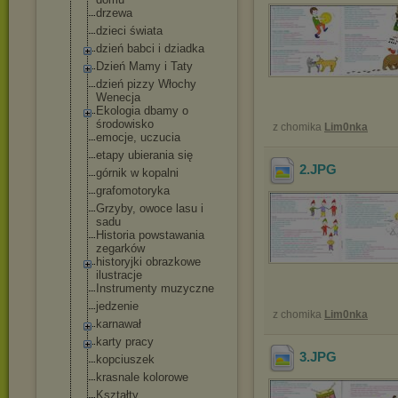
drzewa
dzieci świata
dzień babci i dziadka
Dzień Mamy i Taty
dzień pizzy Włochy
Wenecja
Ekologia dbamy o
środowisko
z chomika
Lim0nka
emocje, uczucia
etapy ubierania się
2
.JPG
górnik w kopalni
grafomotoryka
Grzyby, owoce lasu i
sadu
Historia powstawania
zegarków
historyjki obrazkowe
ilustracje
Instrumenty muzyczne
jedzenie
z chomika
Lim0nka
karnawał
karty pracy
3
.JPG
kopciuszek
krasnale kolorowe
Kształty