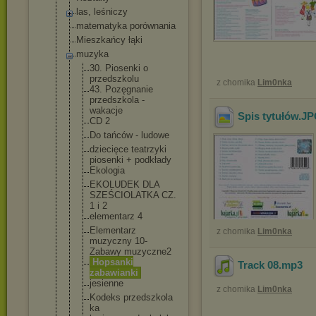
las, leśniczy
matematyka porównania
Mieszkańcy łąki
muzyka
30. Piosenki o
przedszkolu
z chomika
Lim0nka
43. Pozęgnanie
przedszkola -
wakacje
Spis tytułów
.J
CD 2
Do tańców - ludowe
dziecięce teatrzyki
piosenki + podkłady
Ekologia
EKOLUDEK DLA
SZEŚCIOLATK
A CZ.
1 i 2
elementarz 4
Elementarz
z chomika
Lim0nka
muzyczny 10-
Zabawy muzyczne2
Hopsanki
Track 08
.mp3
zabawianki
jesienne
z chomika
Lim0nka
Kodeks przedszkola
ka