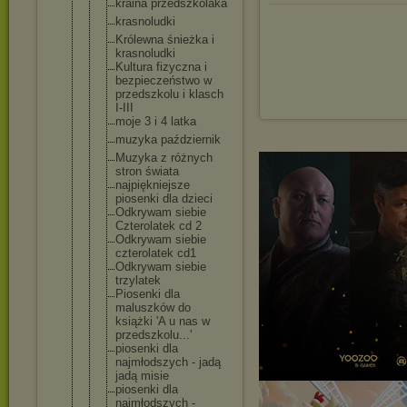
kraina przedszkola
ka
krasnoludki
Królewna śnieżka i
krasnoludki
Kultura fizyczna i
bezpieczeńs
two w
przedszkolu i klasch
I-III
moje 3 i 4 latka
muzyka październik
Muzyka z różnych
stron świata
najpiękniej
sze
piosenki dla dzieci
Odkrywam siebie
Czterolatek cd 2
Odkrywam siebie
czterolatek cd1
Odkrywam siebie
trzylatek
Piosenki dla
maluszków do
książki 'A u nas w
przedszkolu
...'
piosenki dla
najmłodszyc
h - jadą
jadą misie
piosenki dla
najmłodszyc
h -