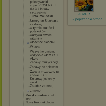
pokazywanki
super PIOSENKI!!!
dla 3,4 latków
szczególnie
!
AGARR
Tuptaj maluszku
« poprzednia strona
Utwory do Sluchania
i Zabawy
w rytmie kroków i
podskoków
warzywa owoce
witaminy
wiosenne piosenki
Wiosna
Wszystko umiem,
wszystko wiem cz.1
Akord
Zabawy muzyczne(1)
Zabawy ze śpiewem
Zajęcia muzyczno-ru
chowe. Cz 2.
Kolorowy jesienny
świat
Zatańcz ze mną
zimowe
Muzyka wartości nut i
inne
Nowy Rok - ekologia