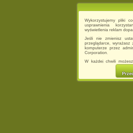
Wykorzystujemy pliki c
usprawnienia korzyst
wyświetlenia reklam dop
Jeśli nie zmienisz ust
przeglądarce, wyrażasz
komputerze przez admin
Corporation.
W każdej chwili możesz
cookies w swojej przeglą
w naszej Pol
Prze
http://chomikuj.pl/Polity
Jednocześnie informuje
może spowodować ogr
Chomikuj.pl.
W przypadku braku twojej
prosimy o opuszczenie se
Wykorzystanie plików c
(dostosowanie reklam do
działań marketingowych).