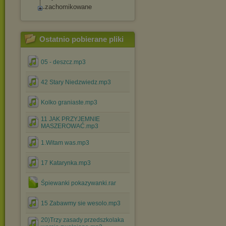
zachomikowane
Ostatnio pobierane pliki
05 - deszcz.mp3
42 Stary Niedzwiedz.mp3
Kolko graniaste.mp3
11 JAK PRZYJEMNIE
MASZEROWAĆ.mp3
1.Witam was.mp3
17 Katarynka.mp3
Śpiewanki pokazywanki.rar
15 Zabawmy sie wesolo.mp3
20)Trzy zasady przedszkolaka