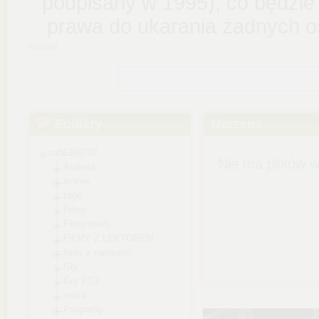
Rozwiń
Szukaj plików na tym chomiku
Foldery
Marzena
rafi6395787
Nie ma plików w
Android
Anime
bajki
Filmy
Filmy rmvb
FILMY Z LEKTOREM
filmy z napisami
Gry
Gry PS2
muza
Programy