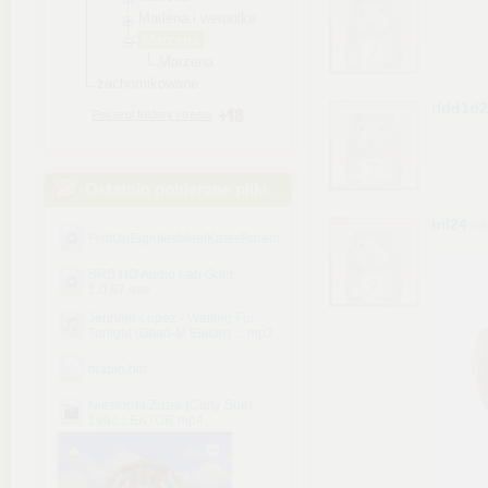
Marlena i weronika
Marzena
Marzena
zachomikowane
rldd1d
Pokazuj foldery i treści
Ostatnio pobierane pliki
bil24
na
FixItUpEightiesMeetKatesParents.exe
SRS HD Audio Lab Gold
1.0.67.exe
Jennifer Lopez - Waiting For
Tonight (Gilad-M Electro ....mp3
diablo.bin
Niesforna Zuzia (Curly Sue)
1991.LEKTOR.mp4