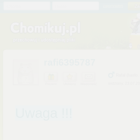
Chomik
Hasło
zapomniałem
rafi6395787
Rafał (hasło:
widziany: 23.07.2
Prezent
Ulubiony
Wiadomość