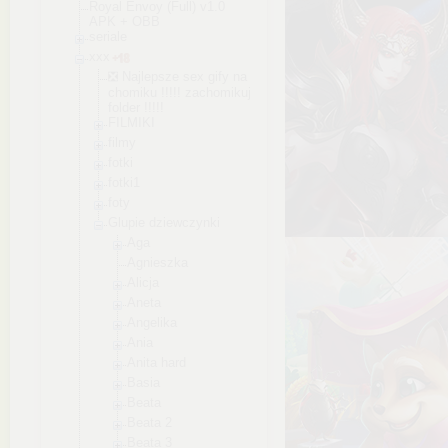
Royal Envoy (Full) v1.0
APK + OBB
seriale
xxx
❎ Najlepsze sex gify na
chomiku !!!!! zachomikuj
folder !!!!!
FILMIKI
filmy
fotki
fotki1
foty
Glupie dziewczynki
Aga
Agnieszka
Alicja
Aneta
Angelika
Ania
Anita hard
Basia
Beata
Beata 2
Beata 3