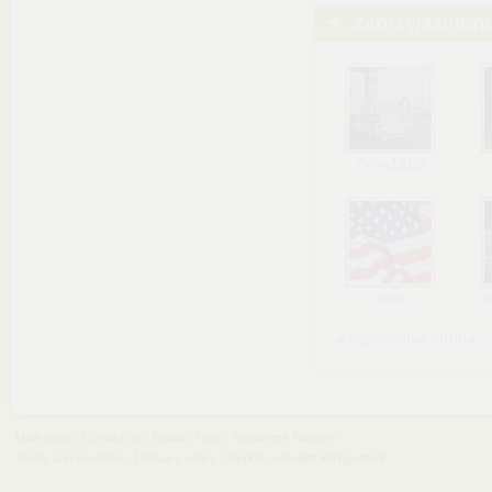
Zaprzyjaźnion
Aron126p
xess
m
« poprzednia strona
Main page
Contact us
Media
Help
Publishers Platform
Terms and conditions
Privacy policy
Report copyright infringement