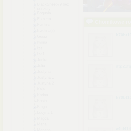
BlackSheep7
9 bez
cenzury
Bogusia
Elzbieta
Chomikowe r
Ewelina
Ewelina(2)
h70bt1
Gosia
Iwona
Iza
Iza1
Janka
Julia
dtp21fq
Justyna
Justyna 1
Justyna 2
Kaja
Karina
h70bt1
Kasia
Kinga
Lucyna 1
Magda
Maria
v4kl414
Marlena