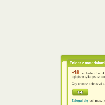
Folder z materiałam
Wykorzystujemy pliki c
usprawnienia korzyst
Ten folder Chomik
wyświetlenia reklam dop
oglądane tylko przez oso
Jeśli nie zmienisz ust
Czy chcesz zobaczyć za
przeglądarce, wyrażasz
komputerze przez admin
Corporation.
Zaloguj się
jeśli masz j
W każdej chwili możesz
cookies w swojej przeglą