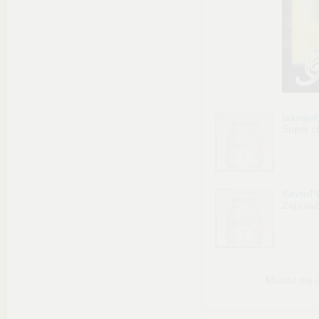
lakojo4
Super c
KevinP
Zapras
Musisz się