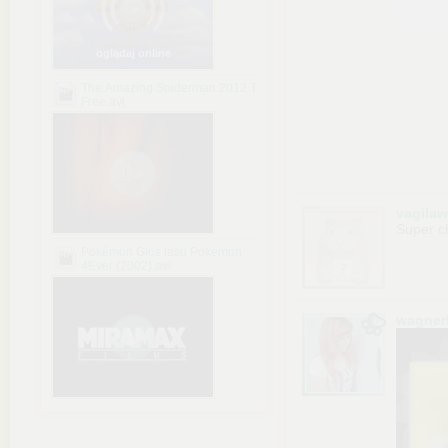
oglądaj online
The.Amazing.Spiderman.2012.TS.XviD.Feel-
Free.avi
vagila
Super c
Pokémon Głos lasu Pokemon
4Ever (2002).avi
wagner