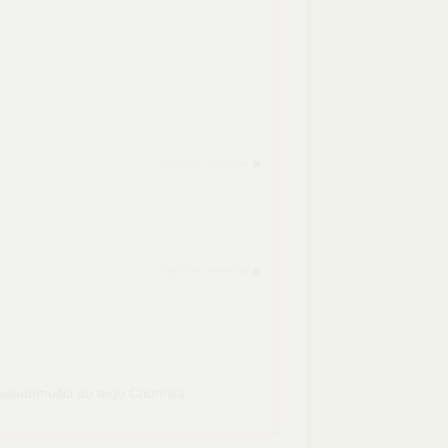
zgłoś do usunięcia
zgłoś do usunięcia
iadomości do tego Chomika.