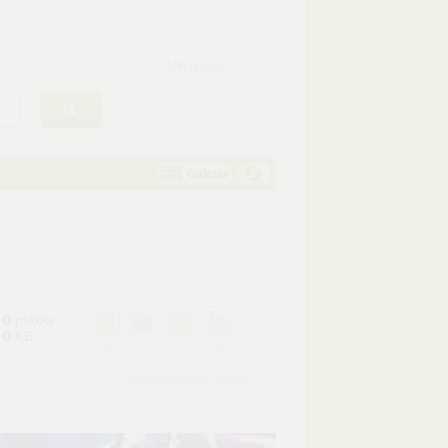
Ukryj opis
Galeria
0
plików
0
KB
0
0
0
0
bezpośredni link do folderu