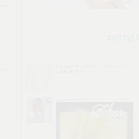
R.mp4
zajrzyj
d-M
vagilaw468
napisano 13.04.2022 07:34
.avi
Super chomik
wagnerka9595
napisano 15.05.2022 19:17