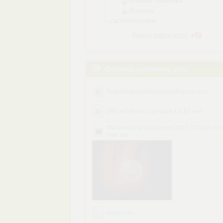
Marlena i weronika
Marzena
zachomikowane
Pokazuj foldery i treści
Ostatnio pobierane pliki
FixItUpEightiesMeetKatesParents.exe
SRS HD Audio Lab Gold 1.0.67.exe
The.Amazing.Spiderman.2012.TS.XviD.Fee
Free.avi
diablo.bin