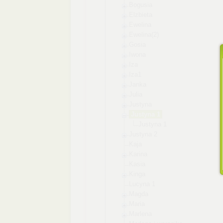
Bogusia
Elzbieta
Ewelina
Ewelina(2)
Gosia
Iwona
Iza
Iza1
Janka
Julia
Justyna
Justyna 1
Justyna 1
Justyna 2
Kaja
Karina
Kasia
Kinga
Lucyna 1
Magda
Maria
Marlena