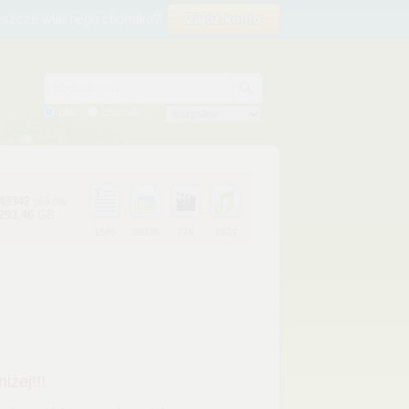
eszcze własnego chomika?
Załóż konto
Nazwa pliku
pliki
chomiki
43342
plików
293,46
GB
1586
38338
778
1024