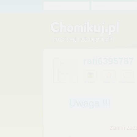
Chomik
Hasło
rafi6395787
Prezent
Ulubiony
Wiadomość