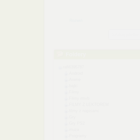
Rozwiń
Szukaj plików
Foldery
rafi6395787
Android
Anime
bajki
Filmy
Filmy rmvb
FILMY Z LEKTOREM
filmy z napisami
Gry
Gry PS2
muza
Programy