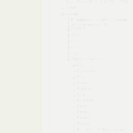
Royal Envoy (Full) v1.0 APK + OBB
seriale
xxx
❎ Najlepsze sex gify na chomiku !!!
zachomikuj folder !!!!!
FILMIKI
filmy
fotki
fotki1
foty
Glupie dziewczynki
Aga
Agnieszka
Alicja
Aneta
Angelika
Ania
Anita hard
Basia
Beata
Beata 2
Beata 3
BlackSheep7
9 bez cenzury