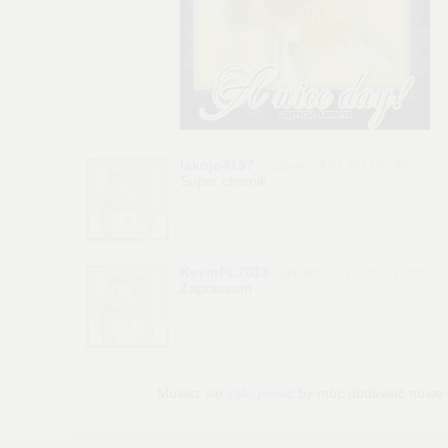
lakojo4197
napisano 24.01.2023 05:49
Super chomik
KevinPL7013
napisano 22.12.2024 13:06
Zapraszam
Musisz się
zalogować
by móc dodawać nowe w