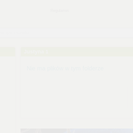
 na tym chomiku
Justyna 1
Nie ma plików w tym folderze