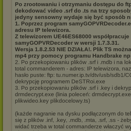
Po zrootowaniu i otrzymaniu dostępu do f
dekodować video .srf do .ts na trzy sposob
jedyny sensowny wydaje się być sposób nr
1. Poprzez program samyGOPVRDecoder.ex
adresu IP telewizora.
Z telewizorem UE46ES68000 współpracuje
samyGOPVRDecoder w wersji 1.7.3.31.
Wersja 1.8.2.53 NIE DZIAŁA!. Plik TS można
mp4 przy pomocy programu Handbrake np v
2. Po przekopiowaniu plików .srf i .mdb i na lo
total commanderem - adres: IP telewizora, na
hasło puste: ftp: tu.numer.ip.tv/dtv/usb/sdb1
dekrypcję programem DeSTRoi.exe
3. Po przekopiowaniu plików .srf i .key i dek
drmdecrypt.exe (linia poleceń: drmdecrypt.exe 
plikwideo.key plikdocelowy.ts)
(każde nagranie na dysku podłączonym do tel
się z plików .inf, .key, .mdb, .mta, .srf, .ss - ż
widać trzeba w total commanderze właczyć wy