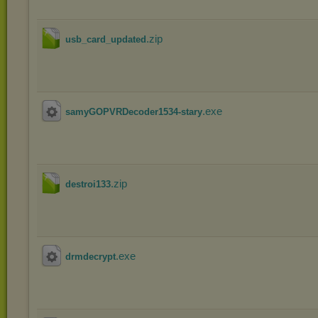
.zip
usb_card_updated
.exe
samyGOPVRDecoder1534-stary
.zip
destroi133
.exe
drmdecrypt