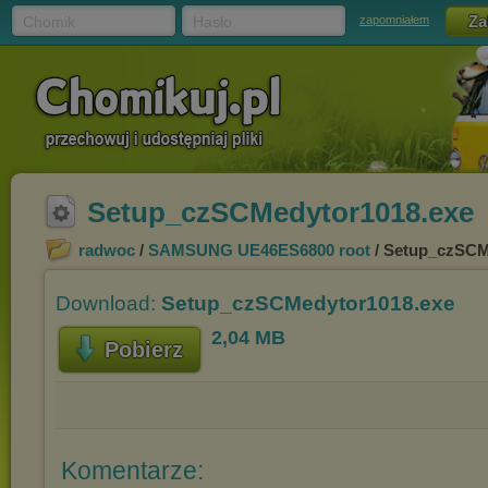
Chomik
Hasło
zapomniałem
Setup_czSCMedytor1018.exe
radwoc
/
SAMSUNG UE46ES6800 root
/ Setup_czSCM
Download:
Setup_czSCMedytor1018.exe
2,04 MB
Pobierz
Komentarze: