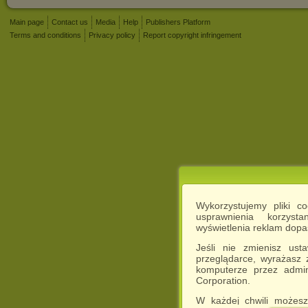
Main page
Contact us
Media
Help
Publishers Platform
Terms and conditions
Privacy policy
Report copyright infringement
Wykorzystujemy pliki c
usprawnienia korzyst
wyświetlenia reklam dop
Jeśli nie zmienisz ust
przeglądarce, wyrażasz
komputerze przez admin
Corporation.
W każdej chwili możesz