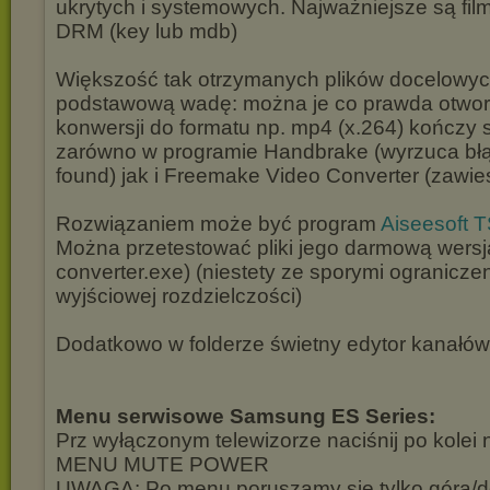
ukrytych i systemowych. Najważniejsze są film 
DRM (key lub mdb)
Większość tak otrzymanych plików docelowych 
podstawową wadę: można je co prawda otwor
konwersji do formatu np. mp4 (x.264) kończy 
zarówno w programie Handbrake (wyrzuca błąd
found) jak i Freemake Video Converter (zawies
Rozwiązaniem może być program
Aiseesoft T
Można przetestować pliki jego darmową wersją 
converter.exe) (niestety ze sporymi ograniczen
wyjściowej rozdzielczości)
Dodatkowo w folderze świetny edytor kanałó
Menu serwisowe Samsung ES Series:
Prz wyłączonym telewizorze naciśnij po kolei 
MENU MUTE POWER
UWAGA: Po menu poruszamy się tylko góra/dó