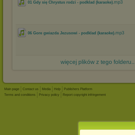
.mp3
01 Gdy się Chrystus rodzi - podklad (karaoke)
.mp3
06 Gore gwiazda Jezusowi - podklad (karaoke)
więcej plików z tego folderu..
Main page
Contact us
Media
Help
Publishers Platform
Terms and conditions
Privacy policy
Report copyright infringement