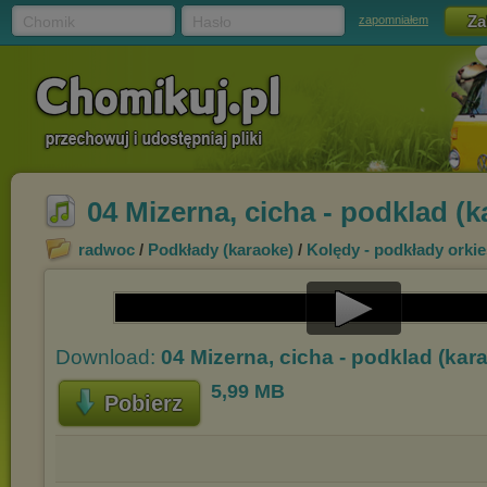
Chomik
Hasło
zapomniałem
04 Mizerna, cicha - podklad (
radwoc
/
Podkłady (karaoke)
/
Kolędy - podkłady orki
Play
Download:
04 Mizerna, cicha - podklad (ka
Video
5,99 MB
Pobierz