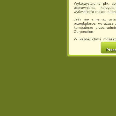
Wykorzystujemy pliki c
usprawnienia korzyst
wyświetlenia reklam dop
Jeśli nie zmienisz ust
przeglądarce, wyrażasz
komputerze przez admin
Corporation.
W każdej chwili możesz
cookies w swojej przeglą
w naszej Pol
Prze
http://chomikuj.pl/Polity
Jednocześnie informuje
może spowodować ogr
Chomikuj.pl.
W przypadku braku twojej
prosimy o opuszczenie se
Wykorzystanie plików c
(dostosowanie reklam do
działań marketingowych).
Wyrażenie sprzeciwu spo
będzie dopasowana do Tw
wyświetlona przypadkowo