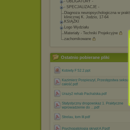
- OBLIGATORY -
- SPECJALIZACJE -
Diagnoza neuropsychologicz
na w prak
klinicznej K. Jodzio, 17-64
KSIĄŻKI
Logo Wydziału
Materiały - Techniki Projekcyjne
zachomikowane
Ostatnio pobierane pliki
Kobiety F 52.2.ppt
Kazimierz Pospieszyl, Przestępstwa seksua
całość.pdf
Urazy2 rehab Pachalska.pdf
Statystyczny drogowskaz 1. Praktyczne
wprowadzenie do ....pdf
Strelau, tom III.pdf
Psychopatologia skrypt A.P.pdf