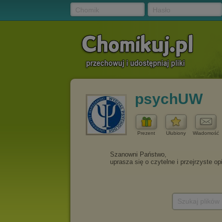
Chomik
Hasło
psychUW
Prezent
Ulubiony
Wiadomość
Szukaj plików