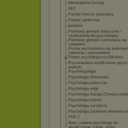
Nieświadome Emocje
NLP
Pamięć inna niż przeciętna
Pamięć społeczna
pediatria
Podstawy genetyki klasycznej i
molekularnej dla psychologów
Podstawy genetyki zachowania się
człowieka
Pomiar psychometryczn
y podstaw
założenia i zastosowanie
Pomoc psychologiczna (fakultet)
Psychoanaliza współczesne ujęcia te
praktyki
Psychofizjolog
ia
Psychologia Holokaustu
Psychologia polityczna
Psychologia religii
Psychologia rodzaju (Chruszczewsk
Psychologia rodziny
Psychologia szczęścia
Psychologia zachowań ekonomiczn
PUP 2
Rola i zadania psychologa we
współczesnej szkole - Katra