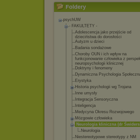
Foldery
psychUW
- FAKULTETY -
Adolescencja jako przejście od
dzieciństwa do dorosłości
Autyzm u dzieci
Badania sondażowe
Choroby OUN i ich wpływ na
funkcjonowanie człowieka z perspe
neuropsycholog
ii klinicznej
Doktryny i fenomeny
Dynamiczna Psychologia Społeczn
Erystyka
Historia psychologii wg Trojana
Inne umysły
Integracja Sensoryczna
Inteligencja
Medycyna Okresu Rozwojowego
Mózgowie człowieka
Neurologia kliniczna (dr Świders
Neurologia
Niestereotypow
e stereotypy z NM