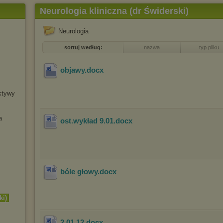
Neurologia kliniczna (dr Świderski)
Neurologia
sortuj według:
nazwa
typ pliku
objawy
.docx
ktywy
a
ost.wykład 9.01
.docx
bóle głowy
.docx
ki)
2.01.12
.docx