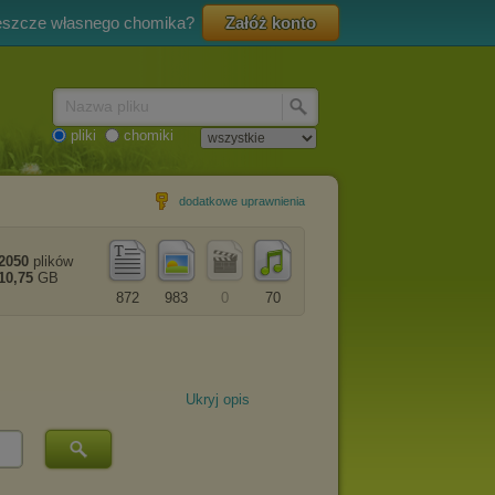
eszcze własnego chomika?
Załóż konto
Nazwa pliku
pliki
chomiki
dodatkowe uprawnienia
2050
plików
10,75
GB
872
983
0
70
Ukryj opis