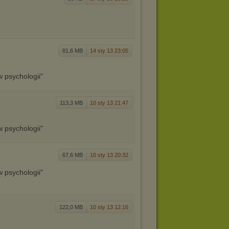
81,6 MB
14 sty 13 23:05
w psychologii"
113,3 MB
10 sty 13 21:47
w psychologii"
67,6 MB
10 sty 13 20:32
w psychologii"
122,0 MB
10 sty 13 12:16