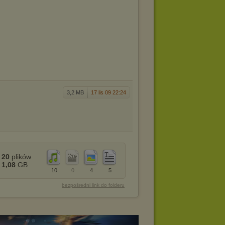
3,2 MB
17 lis 09 22:24
20
plików
1,08
GB
10
0
4
5
bezpośredni link do folderu