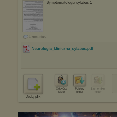
Symptomatologia sylabus 1
1
komentarz
Neurologia_kliniczna_sylabus
.pdf
Odtwórz
Pobierz
Zachomikuj
folder
folder
folder
Dodaj plik