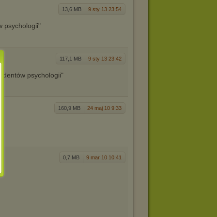
13,6 MB
9 sty 13 23:54
w psychologii"
117,1 MB
9 sty 13 23:42
tudentów psychologii"
160,9 MB
24 maj 10 9:33
0,7 MB
9 mar 10 10:41