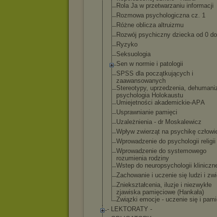
Rola Ja w przetwarzaniu informacji
Rozmowa psychologiczna cz. 1
Różne oblicza altruizmu
Rozwój psychiczny dziecka od 0 do 
Ryzyko
Seksuologia
Sen w normie i patologii
SPSS dla początkujących i
zaawansowanych
Stereotypy, uprzedzenia, dehumaniz
psychologia Holokaustu
Umiejetności akademickie-AP
A
Usprawnianie pamięci
Uzależnienia - dr Moskalewicz
Wpływ zwierząt na psychikę człowi
Wprowadzenie do psychologii religii
Wprowadzenie do systemowego
rozumienia rodziny
Wstep do neuropsycholog
ii kliniczn
Zachowanie i uczenie się ludzi i zwi
Zniekształceni
a, iluzje i niezwykłe
zjawiska pamięciowe (Hankała)
Związki emocje - uczenie się i pam
- LEKTORATY -