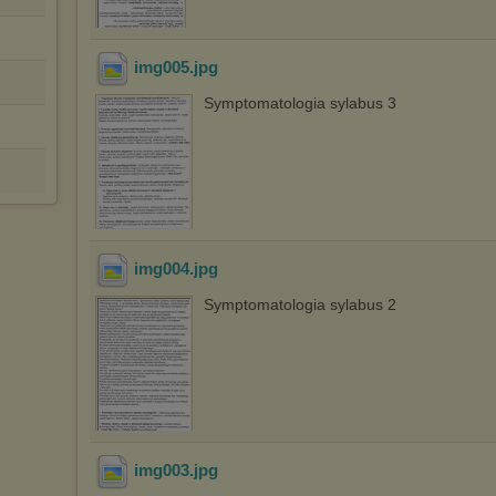
(dostosowanie reklam do Twoich potrzeb, analiza skuteczności działań
marketingowych).
Wyrażenie sprzeciwu spowoduje, że wyświetlana Ci reklama nie
będzie dopasowana do Twoich preferencji, a będzie to reklama
img005
.jpg
wyświetlona przypadkowo.
Symptomatologia sylabus 3
Istnieje możliwość zmiany ustawień przeglądarki internetowej w
sposób uniemożliwiający przechowywanie plików cookies na
urządzeniu końcowym. Można również usunąć pliki cookies,
dokonując odpowiednich zmian w ustawieniach przeglądarki
internetowej.
Pełną informację na ten temat znajdziesz pod adresem
http://chomikuj.pl/PolitykaPrywatnosci.aspx
.
img004
.jpg
Symptomatologia sylabus 2
img003
.jpg