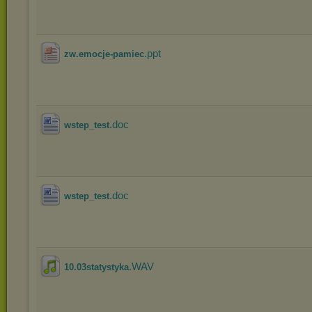
.ppt
zw.emocje-pamiec
.doc
wstep_test
.doc
wstep_test
.WAV
10.03statystyka