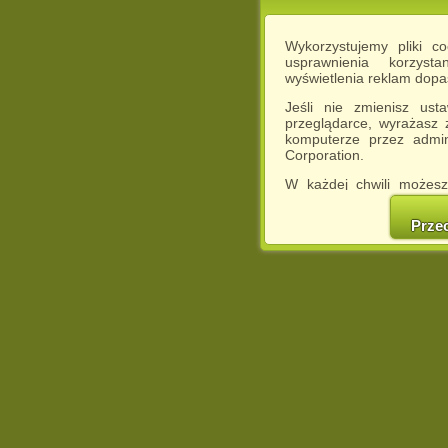
Wykorzystujemy pliki c
usprawnienia korzyst
wyświetlenia reklam dop
Jeśli nie zmienisz ust
przeglądarce, wyrażasz
komputerze przez admin
Corporation.
W każdej chwili możesz
cookies w swojej przeglą
w naszej Pol
Prze
http://chomikuj.pl/Polity
Jednocześnie informuje
może spowodować ogr
Chomikuj.pl.
W przypadku braku twojej
prosimy o opuszczenie se
Wykorzystanie plików c
(dostosowanie reklam do
działań marketingowych).
Wyrażenie sprzeciwu spo
będzie dopasowana do Tw