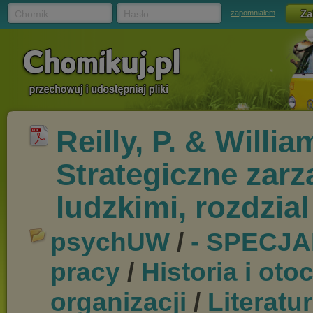
Chomik
Hasło
zapomniałem
Reilly, P. & Willia
Strategiczne zar
ludzkimi, rozdzial 
psychUW
/
- SPECJA
pracy
/
Historia i oto
organizacji
/
Literatu