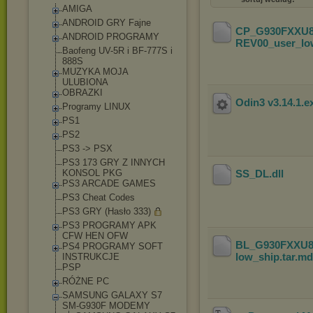
AMIGA
ANDROID GRY Fajne
CP_G930FXXU8
ANDROID PROGRAMY
REV00_user_low
Baofeng UV-5R i BF-777S i
888S
MUZYKA MOJA
ULUBIONA
OBRAZKI
Odin3 v3.14.1
.e
Programy LINUX
PS1
PS2
PS3 -> PSX
PS3 173 GRY Z INNYCH
KONSOL PKG
SS_DL
.dll
PS3 ARCADE GAMES
PS3 Cheat Codes
PS3 GRY (Hasło 333)
PS3 PROGRAMY APK
CFW HEN OFW
BL_G930FXXU8
PS4 PROGRAMY SOFT
low_ship.tar
.m
INSTRUKCJE
PSP
RÓŻNE PC
SAMSUNG GALAXY S7
SM-G930F MODEMY