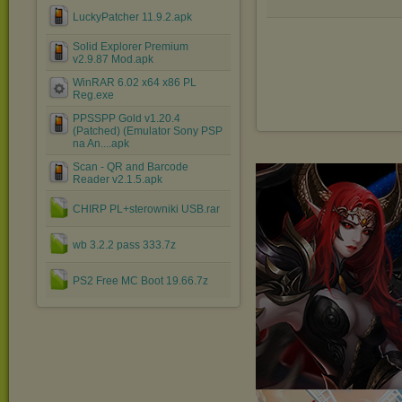
LuckyPatcher 11.9.2.apk
Solid Explorer Premium
v2.9.87 Mod.apk
WinRAR 6.02 x64 x86 PL
Reg.exe
PPSSPP Gold v1.20.4
(Patched) (Emulator Sony PSP
na An....apk
Scan - QR and Barcode
Reader v2.1.5.apk
CHIRP PL+sterowniki USB.rar
wb 3.2.2 pass 333.7z
PS2 Free MC Boot 19.66.7z