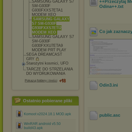
++Przeczytaj M
SAMSUNG GALAXY S7
SM-G930F
Odina++
.txt
G930FXXS7ETA1
MODEM XEO
SAMSUNG GALAXY
S7 SM-G930F
G930FXXS7ETI2
Co jak zaznacz
MODEM XEO
SAMSUNG GALAXY S7
SM-G930F
G930FXXU7ETA9
MODEM PRT PLAY
SEGA DREAMCAST
GRY
Starożytni kosmici, UFO
TARCZE DO STRZELANIA
DO WYDRUKOWANIA
Pokazuj foldery i treści
Odin3
.ini
Ostatnio pobierane pliki
Komoot v2024.18.1 MOD.apk
public
.asc
WinRAR android v5.50
build43.apk