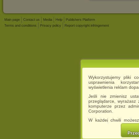
Main page
Contact us
Media
Help
Publishers Platform
Terms and conditions
Privacy policy
Report copyright infringement
Wykorzystujemy pliki c
usprawnienia korzyst
wyświetlenia reklam dop
Jeśli nie zmienisz ust
przeglądarce, wyrażasz
komputerze przez admin
Corporation.
W każdej chwili możesz
cookies w swojej przeglą
w naszej Pol
Prze
http://chomikuj.pl/Polity