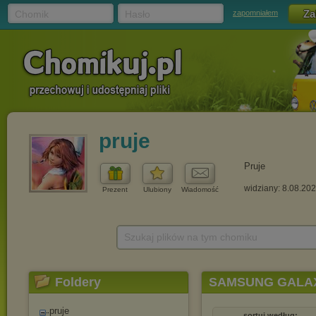
Chomik
Hasło
zapomniałem
pruje
Pruje
widziany: 8.08.20
Prezent
Ulubiony
Wiadomość
Szukaj plików na tym chomiku
Foldery
SAMSUNG GALAX
pruje
sortuj według: