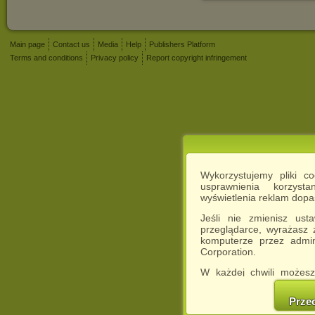
Main page
Contact us
Media
Help
Publishers Platform
Terms and conditions
Privacy policy
Report copyright infringement
Wykorzystujemy pliki c
usprawnienia korzyst
wyświetlenia reklam dop
Jeśli nie zmienisz ust
przeglądarce, wyrażasz
komputerze przez admin
Corporation.
W każdej chwili możesz
cookies w swojej przeglą
w naszej Pol
Prze
http://chomikuj.pl/Polity