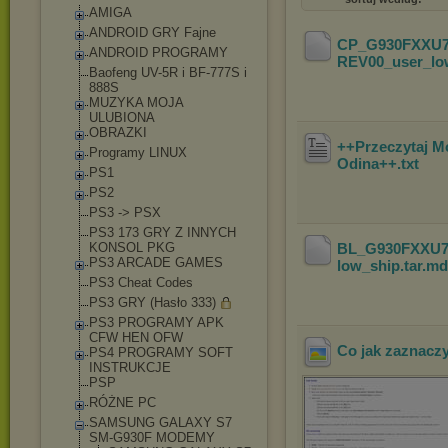
AMIGA
ANDROID GRY Fajne
CP_G930FXXU7
ANDROID PROGRAMY
REV00_user_low
Baofeng UV-5R i BF-777S i
888S
MUZYKA MOJA
ULUBIONA
OBRAZKI
++Przeczytaj M
Programy LINUX
Odina++
.txt
PS1
PS2
PS3 -> PSX
PS3 173 GRY Z INNYCH
KONSOL PKG
BL_G930FXXU7
PS3 ARCADE GAMES
low_ship.tar
.m
PS3 Cheat Codes
PS3 GRY (Hasło 333)
PS3 PROGRAMY APK
CFW HEN OFW
Co jak zaznacz
PS4 PROGRAMY SOFT
INSTRUKCJE
PSP
RÓŻNE PC
SAMSUNG GALAXY S7
SM-G930F MODEMY