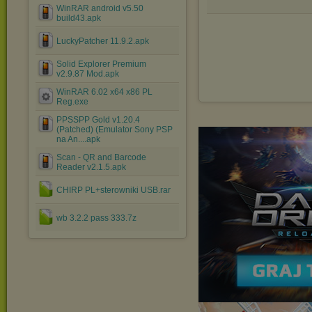
WinRAR android v5.50
build43.apk
LuckyPatcher 11.9.2.apk
Solid Explorer Premium
v2.9.87 Mod.apk
WinRAR 6.02 x64 x86 PL
Reg.exe
PPSSPP Gold v1.20.4
(Patched) (Emulator Sony PSP
na An....apk
Scan - QR and Barcode
Reader v2.1.5.apk
CHIRP PL+sterowniki USB.rar
wb 3.2.2 pass 333.7z