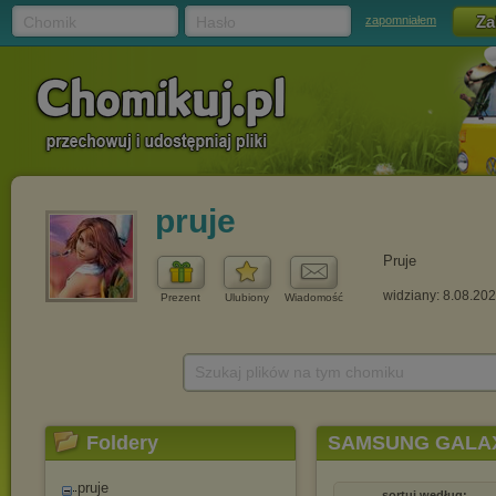
Chomik
Hasło
zapomniałem
pruje
Pruje
widziany: 8.08.20
Prezent
Ulubiony
Wiadomość
Szukaj plików na tym chomiku
Foldery
SAMSUNG GALAX
pruje
sortuj według: