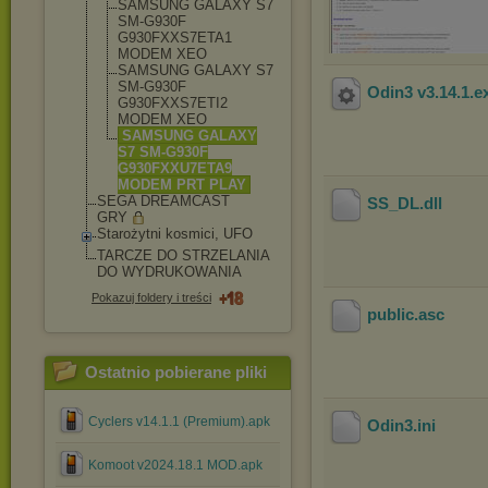
SAMSUNG GALAXY S7
SM-G930F
G930FXXS7ETA1
MODEM XEO
SAMSUNG GALAXY S7
SM-G930F
Odin3 v3.14.1
.e
G930FXXS7ETI2
MODEM XEO
SAMSUNG GALAXY
S7 SM-G930F
G930FXXU7ETA9
MODEM PRT PLAY
SEGA DREAMCAST
SS_DL
.dll
GRY
Starożytni kosmici, UFO
TARCZE DO STRZELANIA
DO WYDRUKOWANIA
Pokazuj foldery i treści
public
.asc
Ostatnio pobierane pliki
Cyclers v14.1.1 (Premium).apk
Odin3
.ini
Komoot v2024.18.1 MOD.apk