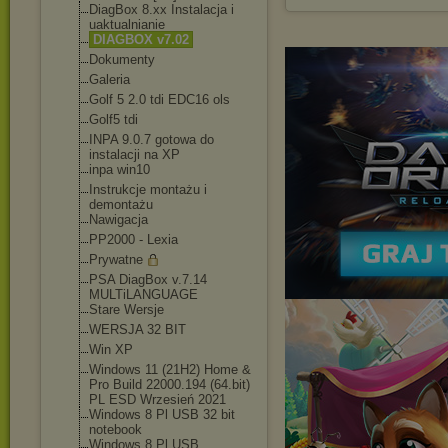
DiagBox 8.xx Instalacja i
uaktualnianie
DIAGBOX v7.02
Dokumenty
Galeria
Golf 5 2.0 tdi EDC16 ols
Golf5 tdi
INPA 9.0.7 gotowa do
instalacji na XP
inpa win10
Instrukcje montażu i
demontażu
Nawigacja
PP2000 - Lexia
Prywatne
PSA DiagBox v.7.14
MULTiLANGUAGE
Stare Wersje
WERSJA 32 BIT
Win XP
Windows 11 (21H2) Home &
Pro Build 22000.194 (64.bit)
PL ESD Wrzesień 2021
Windows 8 Pl USB 32 bit
notebook
Windows 8 Pl USB