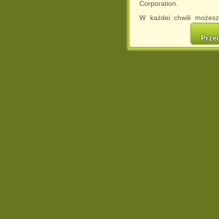
Corporation.
W każdej chwili możesz
cookies w swojej przeglą
w naszej Pol
Prze
http://chomikuj.pl/Polity
Jednocześnie informuje
może spowodować ogr
Chomikuj.pl.
W przypadku braku twojej
prosimy o opuszczenie se
Wykorzystanie plików c
(dostosowanie reklam do
działań marketingowych).
Wyrażenie sprzeciwu spo
będzie dopasowana do Tw
wyświetlona przypadkowo
Istnieje możliwość zmian
sposób uniemożliwiając
urządzeniu końcowym. M
dokonując odpowiednich
internetowej.
Pełną informację na 