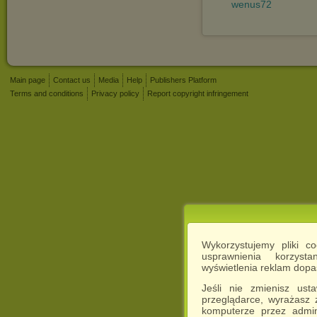
wenus72
Main page
Contact us
Media
Help
Publishers Platform
Terms and conditions
Privacy policy
Report copyright infringement
Wykorzystujemy pliki c
usprawnienia korzyst
wyświetlenia reklam dop
Jeśli nie zmienisz ust
przeglądarce, wyrażasz
komputerze przez admin