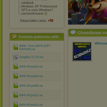
notebook
Windows XP Professional
SP3 w stylu Windows7
zachomikowane
Pokazuj foldery i treści
Chomikowe r
Ostatnio pobierane pliki
t0biias
BMW -Tools [INPA SOFT
DRIVER].rar
DiagBox V7.02.iso
INPA XP.part01.rar
INPA XP.part04.rar
INPA XP.part06.rar
INPA XP.part11.rar
INPA XP.part12.rar