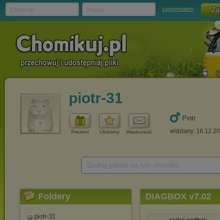
Chomik
Hasło
zapomniałem
piotr-31
Piotr
widziany: 16.12.2
Prezent
Ulubiony
Wiadomość
Szukaj plików na tym chomiku
Foldery
DIAGBOX v7.02
piotr-31
sortuj według: