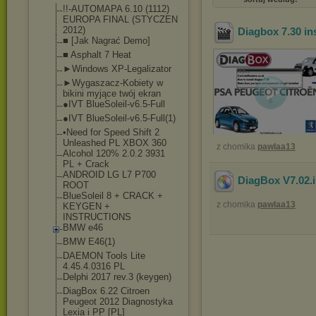
!!-AUTOMAPA 6.10 (1112)
EUROPA FINAL (STYCZEN
2012)
Diagbox 7.30 ins
■ [Jak Nagrać Demo]
■ Asphalt 7 Heat
►Windows XP-Legalizator
►Wygaszacz-Kobiet
y w
bikini myjące twój ekran
●IVT BlueSoleil-v6.5-F
ull
●IVT BlueSoleil-v6.5-F
ull(1)
•Need for Speed Shift 2
Unleashed PL XBOX 360
z chomika
pawlaa13
Alcohol 120% 2.0.2 3931
PL + Crack
ANDROID LG L7 P700
DiagBox V7.02
.
ROOT
BlueSoleil 8 + CRACK +
z chomika
pawlaa13
KEYGEN +
INSTRUCTIONS
BMW e46
BMW E46(1)
DAEMON Tools Lite
4.45.4.0316 PL
Delphi 2017 rev.3 (keygen)
DiagBox 6.22 Citroen
Peugeot 2012 Diagnostyka
Lexia i PP [PL]