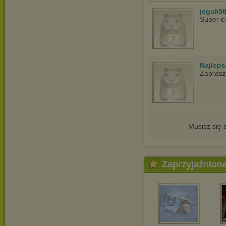
jegah5
Super c
Najlep
Zapras
Musisz się
Zaprzyjaźnion