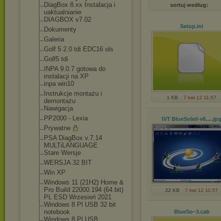
DiagBox 8.xx Instalacja i
sortuj według:
uaktualnianie
DIAGBOX v7.02
Setup
.ini
Dokumenty
Galeria
Golf 5 2.0 tdi EDC16 ols
Golf5 tdi
INPA 9.0.7 gotowa do
instalacji na XP
inpa win10
Instrukcje montażu i
1 KB
7 kwi 12 11:57
demontażu
Nawigacja
PP2000 - Lexia
IVT BlueSoleil-v6....
.jp
Prywatne
PSA DiagBox v.7.14
MULTiLANGUAGE
Stare Wersje
WERSJA 32 BIT
Win XP
Windows 11 (21H2) Home &
Pro Build 22000.194 (64.bit)
22 KB
7 kwi 12 11:57
PL ESD Wrzesień 2021
Windows 8 Pl USB 32 bit
notebook
BlueSo~3
.cab
Windows 8 Pl USB