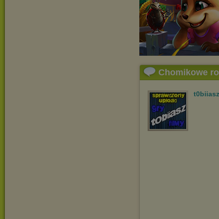
Chomikowe r
t0biias