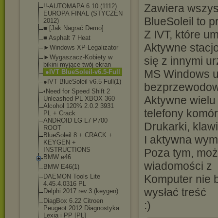
Zawiera wszyst
!!-AUTOMAPA 6.10 (1112)
EUROPA FINAL (STYCZEN
BlueSoleil to
2012)
■ [Jak Nagrać Demo]
Z IVT, które u
■ Asphalt 7 Heat
Aktywne stacj
►Windows XP-Legalizator
►Wygaszacz-Kobiet
y w
się z innymi u
bikini myjące twój ekran
MS Windows uż
●IVT BlueSoleil-v6.5-F
ull
●IVT BlueSoleil-v6.5-F
ull(1)
bezprzewodow
•Need for Speed Shift 2
Aktywne wielu 
Unleashed PL XBOX 360
Alcohol 120% 2.0.2 3931
telefony komó
PL + Crack
ANDROID LG L7 P700
Drukarki, klawi
ROOT
BlueSoleil 8 + CRACK +
I aktywna wym
KEYGEN +
INSTRUCTIONS
Poza tym, moż
BMW e46
wiadomości z
BMW E46(1)
DAEMON Tools Lite
Komputer nie b
4.45.4.0316 PL
wysłać treść
Delphi 2017 rev.3 (keygen)
DiagBox 6.22 Citroen
:)
Peugeot 2012 Diagnostyka
Lexia i PP [PL]