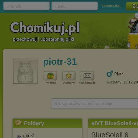
Chomik
Hasło
zapomniałem
piotr-31
Piotr
widziany: 16.12.2
Prezent
Ulubiony
Wiadomość
Szukaj plików na tym chomiku
Foldery
●IVT BlueSoleil-v6
BlueSoleil 6
piotr-31