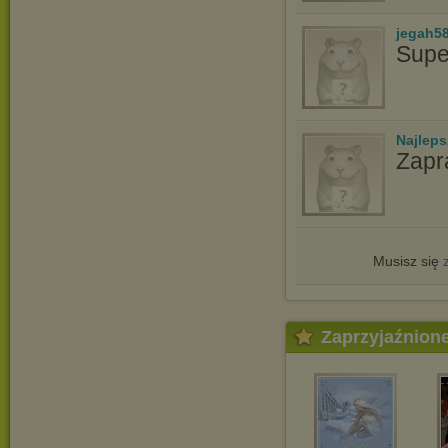
jegah5
Supe
Najlep
Zapr
Musisz się
Zaprzyjaźnion