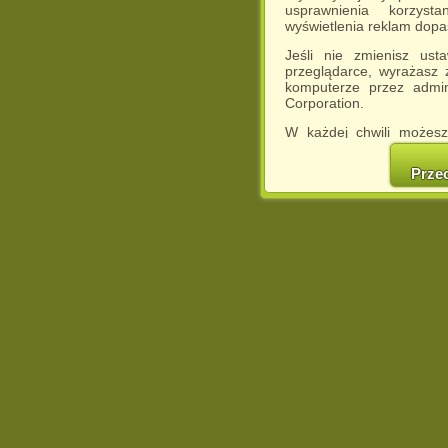
usprawnienia korzyst
wyświetlenia reklam dop
Jeśli nie zmienisz ust
przeglądarce, wyrażasz
komputerze przez admin
Corporation.
W każdej chwili możesz
cookies w swojej przeglą
w naszej Pol
Prze
http://chomikuj.pl/Polity
Jednocześnie informuje
może spowodować ogr
Chomikuj.pl.
W przypadku braku twojej
prosimy o opuszczenie se
Wykorzystanie plików c
(dostosowanie reklam do
działań marketingowych).
Wyrażenie sprzeciwu spo
będzie dopasowana do Tw
wyświetlona przypadkowo
Istnieje możliwość zmian