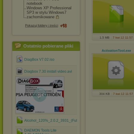
notebook
Windows XP Professional
SP3 w stylu Windows7
zachomikowane
Pokazuj foldery i treści
1,5 MB
7 kwi 12 11:57
Ostatnio pobierane pliki
ActivationTool
.exe
DiagBox V7.02.iso
Diagbox 7.30 install video.avi
304 KB
7 kwi 12 11:57
Alcohol_120%_2.0.2_3931_(Full_Version).rar
DAEMON Tools Lite