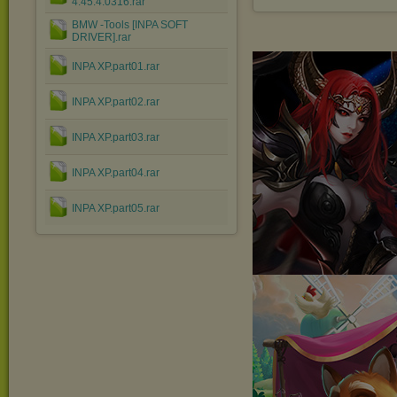
4.45.4.0316.rar
BMW -Tools [INPA SOFT
DRIVER].rar
INPA XP.part01.rar
INPA XP.part02.rar
INPA XP.part03.rar
INPA XP.part04.rar
INPA XP.part05.rar