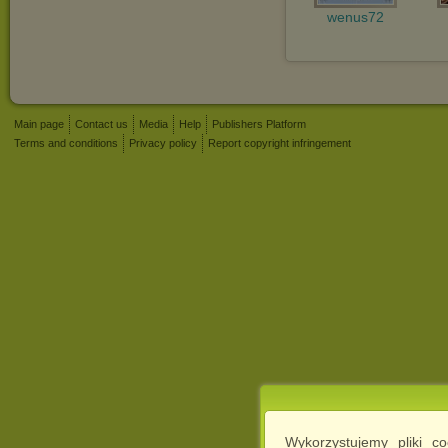
wenus72
Main page
Contact us
Media
Help
Publishers Platform
Terms and conditions
Privacy policy
Report copyright infringement
Wykorzystujemy pliki c