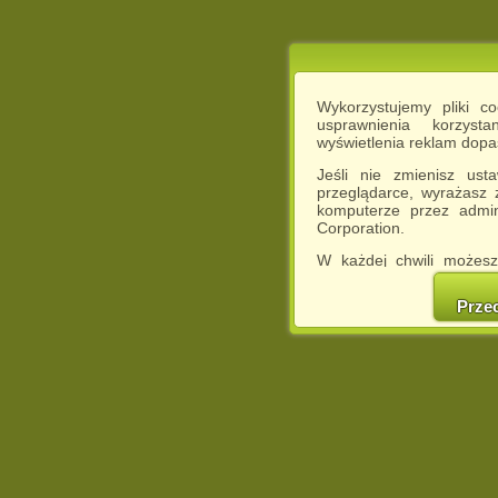
Wykorzystujemy pliki c
usprawnienia korzyst
wyświetlenia reklam dop
Jeśli nie zmienisz ust
przeglądarce, wyrażasz
komputerze przez admin
Corporation.
W każdej chwili możesz
cookies w swojej przeglą
w naszej Pol
Prze
http://chomikuj.pl/Polity
Jednocześnie informuje
może spowodować ogr
Chomikuj.pl.
W przypadku braku twojej
prosimy o opuszczenie se
Wykorzystanie plików c
(dostosowanie reklam do