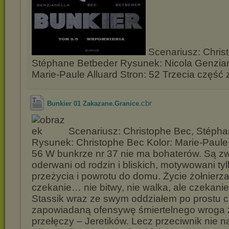
Scenariusz: Chris
Stéphane Betbeder Rysunek: Nicola Genziane
Marie-Paule Alluard Stron: 52 Trzecia część z
.cbr
Bunkier 01 Zakazane.Granice
Scenariusz: Christophe Bec, Stéph
Rysunek: Christophe Bec Kolor: Marie-Paule 
56 W bunkrze nr 37 nie ma bohaterów. Są zwy
oderwani od rodzin i bliskich, motywowani ty
przeżycia i powrotu do domu. Życie żołnierz
czekanie… nie bitwy, nie walka, ale czekanie
Stassik wraz ze swym oddziałem po prostu 
zapowiadaną ofensywę śmiertelnego wroga 
przełęczy – Jeretików. Lecz przeciwnik nie