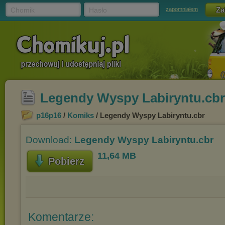
Chomik
Hasło
zapomniałem
Legendy Wyspy Labiryntu.cbr
p16p16
/
Komiks
/ Legendy Wyspy Labiryntu.cbr
Download:
Legendy Wyspy Labiryntu.cbr
11,64 MB
Pobierz
Komentarze: