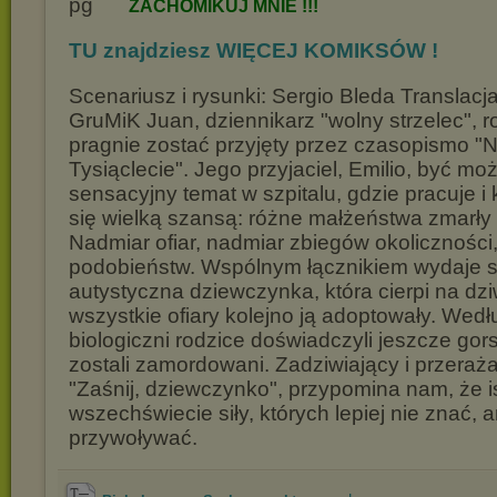
ZACHOMIKUJ
MNIE !!!
TU znajdziesz WIĘCEJ KOMIKSÓW !
Scenariusz i rysunki: Sergio Bleda Translacj
GruMiK Juan, dziennikarz "wolny strzelec", r
pragnie zostać przyjęty przez czasopismo 
Tysiąclecie". Jego przyjaciel, Emilio, być mo
sensacyjny temat w szpitalu, gdzie pracuje i
się wielką szansą: różne małżeństwa zmarły
Nadmiar ofiar, nadmiar zbiegów okoliczności
podobieństw. Wspólnym łącznikiem wydaje s
autystyczna dziewczynka, która cierpi na dz
wszystkie ofiary kolejno ją adoptowały. Wedłu
biologiczni rodzice doświadczyli jeszcze gor
zostali zamordowani. Zadziwiający i przeraż
"Zaśnij, dziewczynko", przypomina nam, że i
wszechświecie siły, których lepiej nie znać, a
przywoływać.