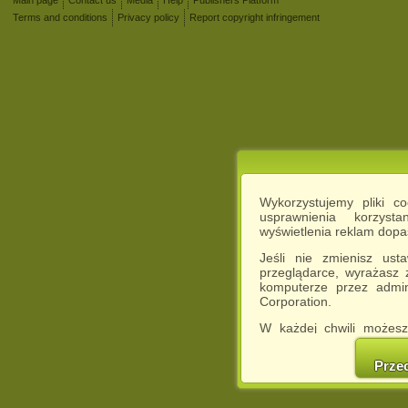
Terms and conditions
Privacy policy
Report copyright infringement
Wykorzystujemy pliki c
usprawnienia korzyst
wyświetlenia reklam dop
Jeśli nie zmienisz ust
przeglądarce, wyrażasz
komputerze przez admin
Corporation.
W każdej chwili możesz
cookies w swojej przeglą
w naszej Pol
Prze
http://chomikuj.pl/Polity
Jednocześnie informuje