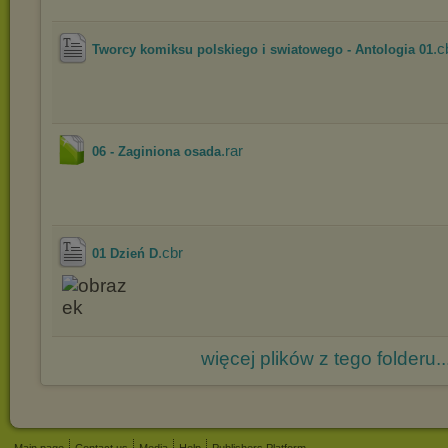
.c
Tworcy komiksu polskiego i swiatowego - Antologia 01
.rar
06 - Zaginiona osada
.cbr
01 Dzień D
więcej plików z tego folderu..
Main page
Contact us
Media
Help
Publishers Platform