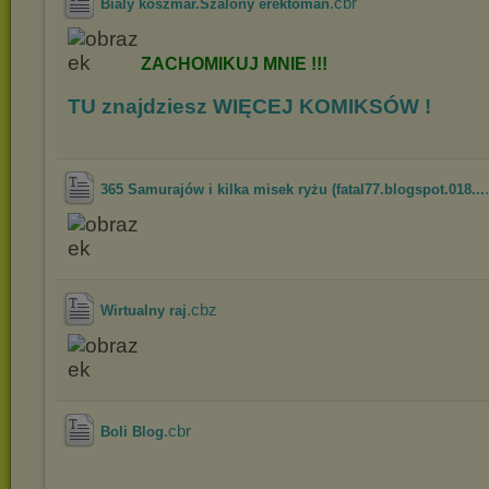
.cbr
Bialy koszmar.Szalony erektoman
ZACHOMIKUJ
MNIE !!!
TU znajdziesz WIĘCEJ KOMIKSÓW !
365 Samurajów i kilka misek ryżu (fatal77.blogspot.018...
.cbz
Wirtualny raj
.cbr
Boli Blog