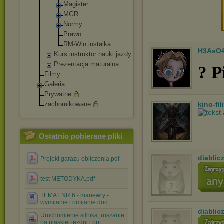
Magister
MGR
Normy
Prawo
RM-Win instalka
H3AsO
Kurs instruktor nauki jazdy
Prezentacja maturalna
? P
Filmy
Galeria
Prywatne
zachomikowane
kino-fi
Ostatnio pobierane pliki
diablic
Projekt garazu obliczenia.pdf
test METODYKA.pdf
TEMAT NR 6 - manewry -
wymijanie i omijanie.doc
diablic
Uruchomienie silnika, ruszanie
na plaskiej jezdni i.ppt