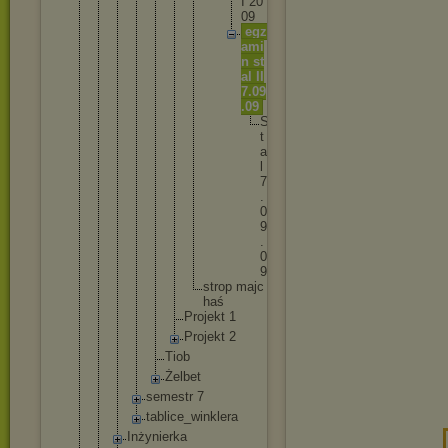
I 2
0
0
9
e
g
z
a
m
i
n s
t
a
l I
I
7
.
0
9
.
0
9
S
t
a
l
7
.
0
9
.
0
9
s
t
r
o
p m
a
j
c
h
a
ś
Pr
oj
ek
t 1
Pr
oj
ek
t 2
Tiob
Żelbe
t
semestr 7
tablice_
winklera
Inżynierka