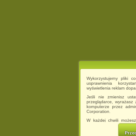
Wykorzystujemy pliki c
usprawnienia korzyst
wyświetlenia reklam dop
Jeśli nie zmienisz ust
przeglądarce, wyrażasz
komputerze przez admin
Corporation.
W każdej chwili możesz
cookies w swojej przeglą
w naszej Pol
Prze
http://chomikuj.pl/Polity