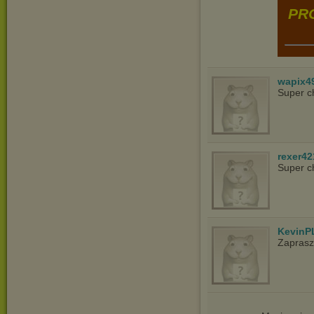
PRO
wapix4
Super c
rexer42
Super c
KevinP
Zapras