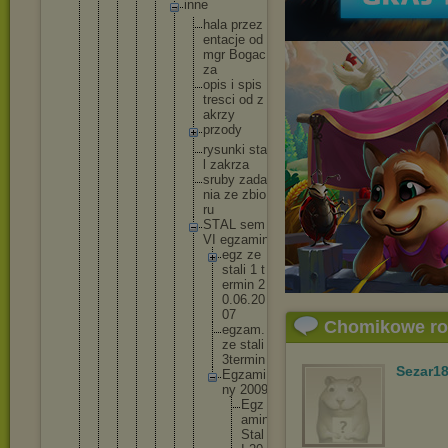
in
ne
h
a
l
a p
r
z
e
z
e
n
t
a
c
j
e o
d
m
g
r B
o
g
a
c
z
a
o
p
i
s i s
p
i
s
t
r
e
s
c
i o
d z
a
k
r
z
y
p
r
z
o
d
y
r
y
s
u
n
k
i s
t
a
l z
a
k
r
z
a
s
r
u
b
y z
a
d
a
n
i
a z
e z
b
i
o
r
u
S
T
A
L s
e
m
V
I e
g
z
a
m
i
n
e
g
z z
e
s
t
a
l
i 1 t
e
r
m
i
n 2
0
.
0
6
.
2
0
0
7
Chomikowe r
e
g
z
a
m
.
z
e s
t
a
l
i
3
t
e
r
m
i
n
Sezar1
E
g
z
a
m
i
n
y 2
0
0
9
E
g
z
a
m
i
n
S
t
a
l