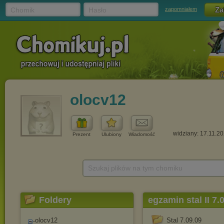
Chomik
Hasło
zapomniałem
olocv12
widziany: 17.11.2
Prezent
Ulubiony
Wiadomość
Szukaj plików na tym chomiku
Foldery
egzamin stal II 7.
olocv12
Stal 7.09.09