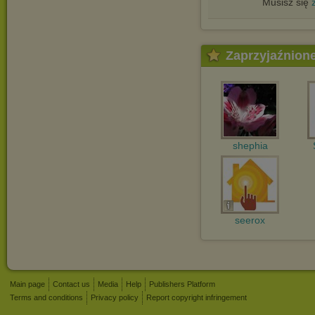
Musisz się
Zaprzyjaźnion
shephia
seerox
Main page
Contact us
Media
Help
Publishers Platform
Terms and conditions
Privacy policy
Report copyright infringement