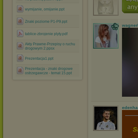
wymijanie, omijanie.ppt
Znaki poziome P1-P9.ppt
wagner
tablice-zbrojenie plyty.pdf
Akty Prawne-Przepisy o ruchu
drogowym 2.ppsx
Prezentacja1.ppt
Prezentacja - znaki drogowe
ostrzegawcze - temat 15.ppt
edenha
S