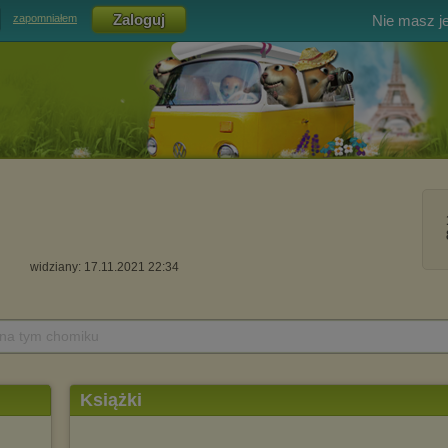
Nie masz j
zapomniałem
widziany: 17.11.2021 22:34
 na tym chomiku
Książki