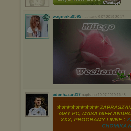
wagnerka9595
napisano 6.07.2019 20:17
edenhazard17
napisano 10.07.2019 16:48
★★★★★★★★★ ZAPRASZAM
GRY PC, MASA GIER ANDROI
XXX, PROGRAMY I INNE :
Z
CHOMIKA K