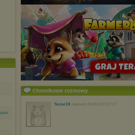
Chomikowe rozmowy
Sezar18
napisano 28.09.2013 07:27
.ppsx