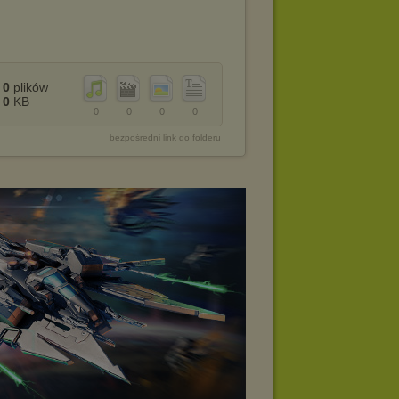
0
plików
0
KB
0
0
0
0
bezpośredni link do folderu