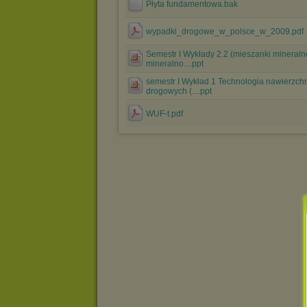
Płyta fundamentowa.bak
wypadki_drogowe_w_polsce_w_2009.pdf
Semestr I Wykłady 2.2 (mieszanki mineralne
mineralno....ppt
semestr I Wykład 1 Technologia nawierzch
drogowych (....ppt
WUF-t.pdf