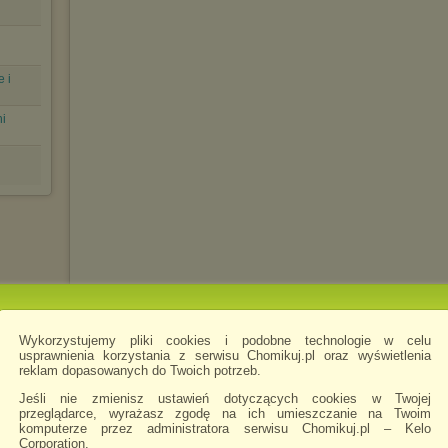
 i
ni
Wykorzystujemy pliki cookies i podobne technologie w celu
usprawnienia korzystania z serwisu Chomikuj.pl oraz wyświetlenia
reklam dopasowanych do Twoich potrzeb.
Jeśli nie zmienisz ustawień dotyczących cookies w Twojej
przeglądarce, wyrażasz zgodę na ich umieszczanie na Twoim
komputerze przez administratora serwisu Chomikuj.pl – Kelo
Corporation.