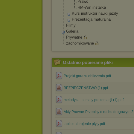
Prawo
RM-Win instalka
Kurs instruktor nauki jazdy
Prezentacja maturalna
Filmy
Galeria
Prywatne
zachomikowane
Ostatnio pobierane pliki
Projekt garazu obliczenia.pdf
BEZPIECZENSTWO (1).ppt
metodyka - tematy prezentacji (1).pdf
Akty Prawne-Przepisy o ruchu drogowym 2
tablice-zbrojenie plyty.pdf