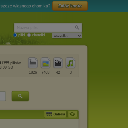
eszcze własnego chomika?
Załóż konto
Nazwa pliku
pliki
chomiki
11355
plików
8,39
GB
1826
7403
42
3
Galeria