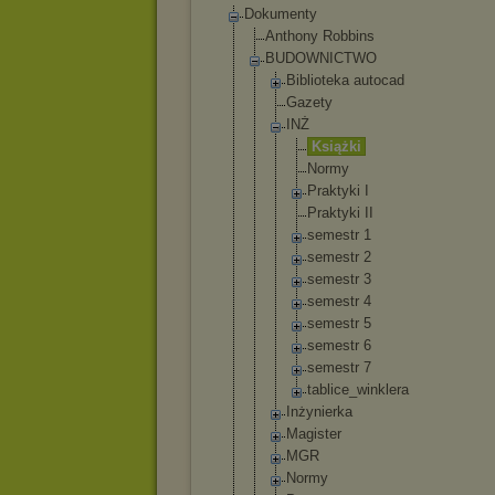
Dokumenty
Anthony Robbins
BUDOWNICTWO
Biblioteka autocad
Gazety
INŻ
Książki
Normy
Praktyki I
Praktyki II
semestr 1
semestr 2
semestr 3
semestr 4
semestr 5
semestr 6
semestr 7
tablice_
winklera
Inżynierka
Magister
MGR
Normy