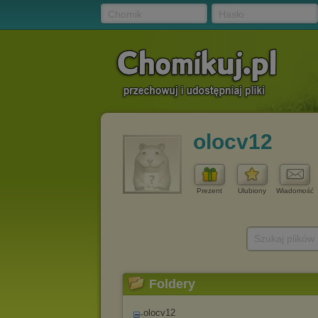
Chomik
Hasło
olocv12
Prezent
Ulubiony
Wiadomość
Szukaj plików
Foldery
olocv12