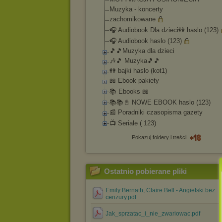
Muzyka - koncerty
zachomikowane
🎧 Audiobook Dla dzieci👭 haslo (123)
🎧 Audiobook haslo (123)
🎵🎵Muzyka dla dzieci
🎶🎵 Muzyka🎵🎵
👭 bajki haslo (kot1)
📖 Ebook pakiety
📚 Ebooks 📖
📚📚📓 NOWE EBOOK haslo (123)
📰 Poradniki czasopisma gazety
📺 Seriale ( 123)
Pokazuj foldery i treści
Ostatnio pobierane pliki
Emily Bernath, Claire Bell - Angielski bez
cenzury.pdf
Jak_sprzatac_i_nie_zwariowac.pdf