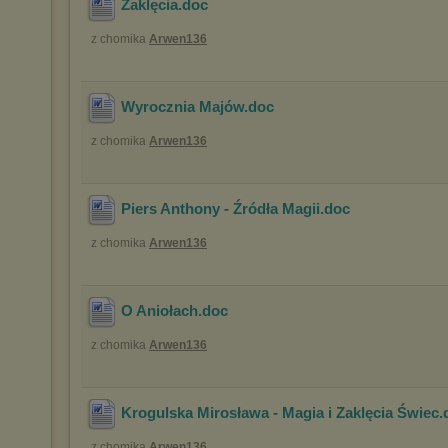
Zaklęcia
.doc
z chomika
Arwen136
Wyrocznia Majów
.doc
z chomika
Arwen136
Piers Anthony - Źródła Magii
.doc
z chomika
Arwen136
O Aniołach
.doc
z chomika
Arwen136
Krogulska Mirosława - Magia i Zaklęcia Świec
.
z chomika
Arwen136