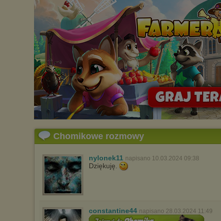
Chomikowe rozmowy
nylonek11
napisano 10.03.2024 09:38
Dziękuję.
constantine44
napisano 28.03.2024 11:49