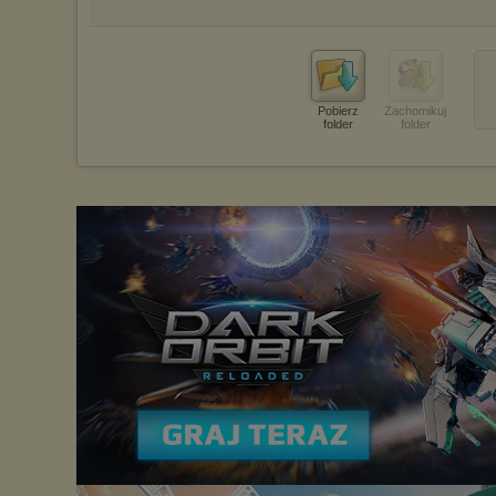
Pobierz
Zachomikuj
folder
folder