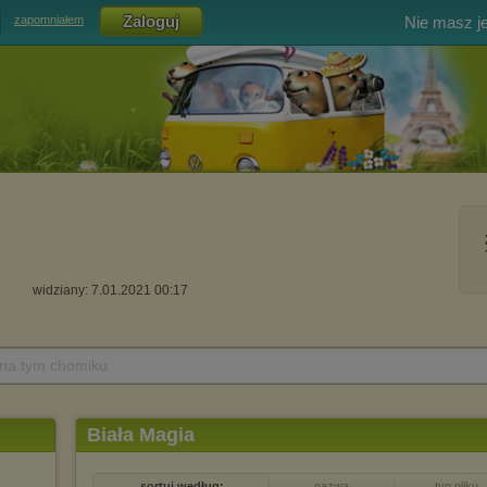
Nie masz j
zapomniałem
widziany: 7.01.2021 00:17
 na tym chomiku
Biała Magia
sortuj według:
nazwa
typ pliku