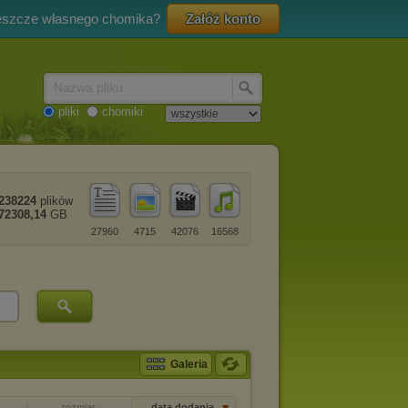
eszcze własnego chomika?
Załóż konto
Nazwa pliku
pliki
chomiki
238224
plików
72308,14
GB
27960
4715
42076
16568
Galeria
rozmiar
data dodania