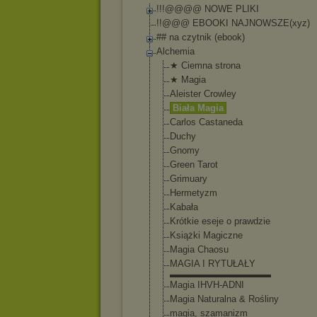
!!!@@@@ NOWE PLIKI
!!@@@ EBOOKI NAJNOWSZE(xyz)
## na czytnik (ebook)
Alchemia
★ Ciemna strona
★ Magia
Aleister Crowley
Biała Magia
Carlos Castaneda
Duchy
Gnomy
Green Tarot
Grimuary
Hermetyzm
Kabała
Krótkie eseje o prawdzie
Książki Magiczne
Magia Chaosu
MAGIA I RYTUŁAŁY
▬▬▬▬▬▬▬▬▬▬▬
Magia IHVH-ADNI
Magia Naturalna & Rośliny
magia, szamanizm