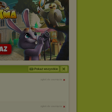
Pokaż wszystkie
zgłoś do usunięcia
zgłoś do usunięcia