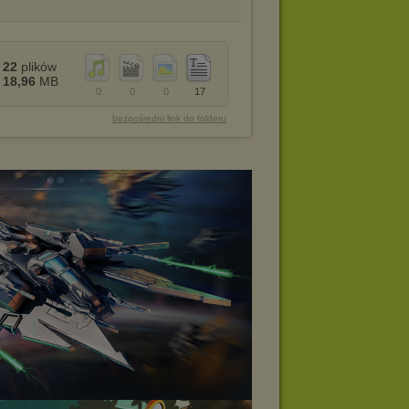
22
plików
18,96
MB
0
0
0
17
bezpośredni link do folderu