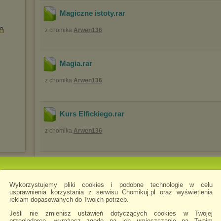
Magiczne istoty
.rar
z chomika
Arwen136
Magia
.rar
z chomika
Arwen136
Kurs Elfickiego
.rar
z chomika
Arwen136
Wielka Moc Magii
.pdf
z chomika
Arwen136
Wykorzystujemy pliki cookies i podobne technologie w celu
usprawnienia korzystania z serwisu Chomikuj.pl oraz wyświetlenia
reklam dopasowanych do Twoich potrzeb.
Jeśli nie zmienisz ustawień dotyczących cookies w Twojej
Elementy Składowe Zaklęcia
.pdf
przeglądarce, wyrażasz zgodę na ich umieszczanie na Twoim