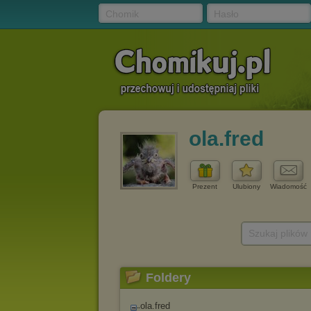
Chomik
Hasło
ola.fred
Prezent
Ulubiony
Wiadomość
Szukaj plików
Foldery
ola.fred