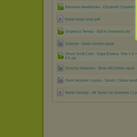
Eleonora Akwitańska - Elizabeth Chadwick.
Kiedy twoja zlosc.pdf
Grzywocz Teresa - Etat w chmurach.zip
Szaman - Noah Gordon.epub
Orson Scott Card - Saga Endera. Tom 1-5 +
0.5.zip
Grzechy Imperium - Brian McClellan.epub
Dwor skrzydel i zguby - Sarah J. Maas.epu
Martin George - 08 Taniec ze smokami t.2.p