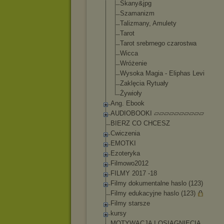
Skany&jpg
Szamanizm
Talizmany, Amulety
Tarot
Tarot srebrnego czarostwa
Wicca
Wróżenie
Wysoka Magia - Eliphas Levi
Zaklęcia Rytuały
Żywioły
Ang. Ebook
AUDIOBOOKI ▱▱▱▱▱▱▱▱▱▱
BIERZ CO CHCESZ
Cwiczenia
EMOTKI
Ezoteryka
Filmowo2012
FILMY 2017 -18
Filmy dokumentalne haslo (123)
Filmy edukacyjne haslo (123)
Filmy starsze
kursy
MOTYWACJA I OSIAGNIECIA