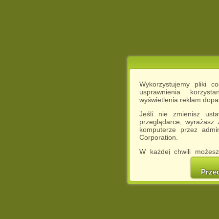
Wykorzystujemy pliki c
usprawnienia korzyst
wyświetlenia reklam dop
Jeśli nie zmienisz ust
przeglądarce, wyrażasz
komputerze przez admin
Corporation.
W każdej chwili możesz
cookies w swojej przeglą
w naszej Pol
Prze
http://chomikuj.pl/Polity
Jednocześnie informuje
może spowodować ogr
Chomikuj.pl.