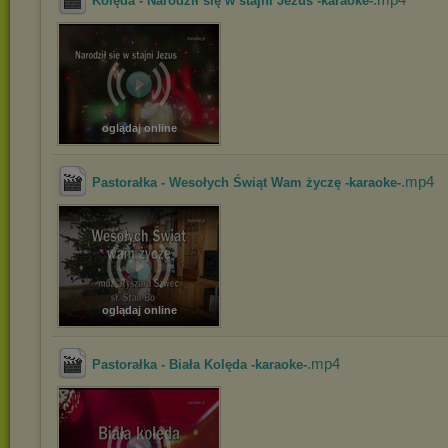
Kolęda - Narodził się w stajni Jezus -karaoke-
oglądaj online
.mp4
Pastorałka - Wesołych Świąt Wam życzę -karaoke-
oglądaj online
.mp4
Pastorałka - Biała Kolęda -karaoke-