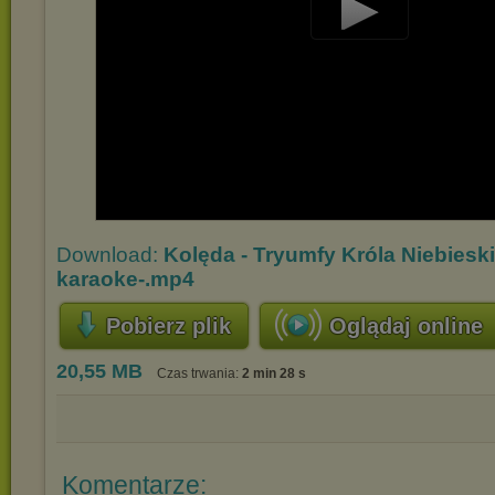
Play
Video
Download:
Kolęda - Tryumfy Króla Niebieski
karaoke-.mp4
Pobierz plik
Oglądaj online
20,55 MB
Czas trwania:
2 min 28 s
Komentarze: