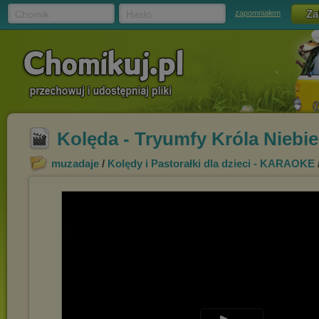
Chomik
Hasło
zapomniałem
Kolęda - Tryumfy Króla Niebi
muzadaje
/
Kolędy i Pastorałki dla dzieci - KARAOKE