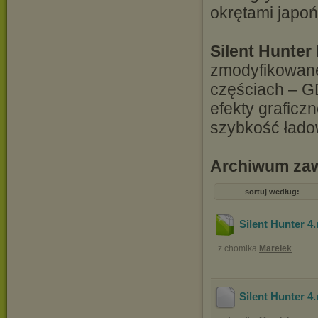
okrętami japoń
Silent Hunter 
zmodyfikowane
częściach – G
efekty graficz
szybkość ładow
Archiwum zawi
sortuj według:
Silent Hunter 4
.
z chomika
Marelek
Silent Hunter 4