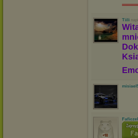
═══
Tiili
nap
Wit
mn
Dok
Ksią
Emo
misiael
Faficze