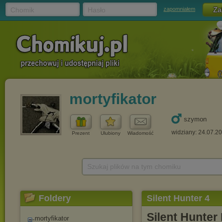
Chomik
Hasło
zapomniałem
mortyfikator
szymon
widziany: 24.07.2
Prezent
Ulubiony
Wiadomość
Szukaj plików na tym chomiku
Foldery
Silent Hunter 4
Silent Hunter 
mortyfikator