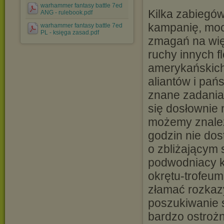
warhammer fantasy battle 7ed
Kilka zabiegó
ANG - rulebook.pdf
kampanię, moc
warhammer fantasy battle 7ed
PL - księga zasad.pdf
zmagań na wi
ruchy innych f
amerykańskich 
aliantów i pań
znane zadania.
się dosłownie 
możemy znaleź
godzin nie do
o zbliżającym 
podwodniacy ko
okrętu-trofeu
złamać rozkaz
poszukiwanie 
bardzo ostrożn