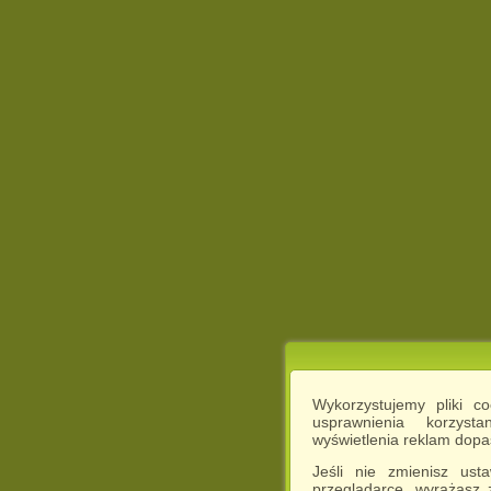
Wykorzystujemy pliki c
usprawnienia korzyst
wyświetlenia reklam dop
Jeśli nie zmienisz ust
przeglądarce, wyrażasz