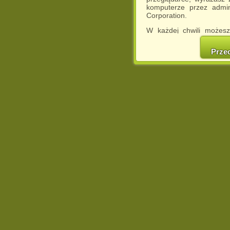
komputerze przez admin
Corporation.
W każdej chwili możesz
cookies w swojej przeglą
w naszej Pol
Prze
http://chomikuj.pl/Polity
Jednocześnie informuje
może spowodować ogr
Chomikuj.pl.
W przypadku braku twojej
prosimy o opuszczenie se
Wykorzystanie plików c
(dostosowanie reklam do
działań marketingowych).
Wyrażenie sprzeciwu spo
będzie dopasowana do Tw
wyświetlona przypadkowo
Istnieje możliwość zmian
sposób uniemożliwiając
urządzeniu końcowym. M
dokonując odpowiednich
internetowej.