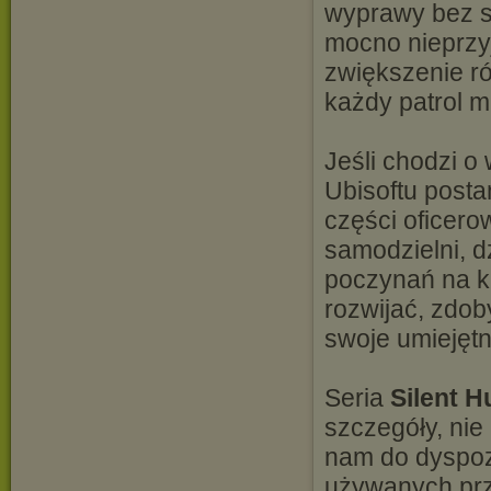
wyprawy bez s
mocno nieprzyj
zwiększenie r
każdy patrol m
Jeśli chodzi o
Ubisoftu posta
części oficero
samodzielni, d
poczynań na k
rozwijać, zdo
swoje umiejętn
Seria
Silent H
szczegóły, nie
nam do dyspoz
używanych pr