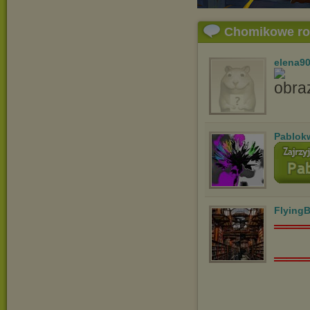
Chomikowe r
elena9
Pablok
Flying
══
══