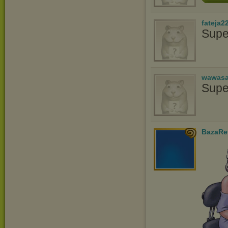
fateja2
Supe
wawasa
Supe
BazaRe