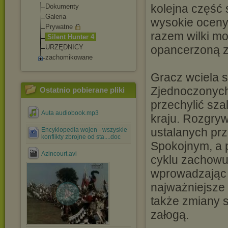
kolejna część 
Dokumenty
Galeria
wysokie oceny,
Prywatne
razem wilki mo
Silent Hunter 4
URZĘDNICY
opancerzoną z
zachomikowane
Gracz wciela s
Zjednoczonych
Ostatnio pobierane pliki
przechylić sza
Auta audiobook.mp3
kraju. Rozgry
ustalanych pr
Encyklopedia wojen - wszyskie
konflikty zbrojne od sta....doc
Spokojnym, a p
Azincourt.avi
cyklu zachowuj
wprowadzając 
najważniejsze
także zmiany s
załogą.