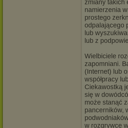
zmiany takich
namierzenia wr
prostego zerkn
odpalającego 
lub wyszukiwa
lub z podpowi
Wielbiciele ro
zapomniani. B
(Internet) lub
współpracy lu
Ciekawostką je
się w dowódcó
może stanąć z
pancerników, w
podwodniaków. 
w rozgrywce w