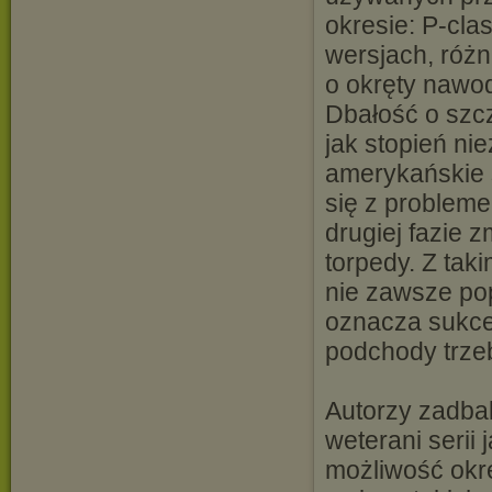
okresie: P-cla
wersjach, różn
o okręty nawod
Dbałość o szcz
jak stopień ni
amerykańskie 
się z problem
drugiej fazie
torpedy. Z ta
nie zawsze po
oznacza sukce
podchody trze
Autorzy zadbal
weterani serii
możliwość okr