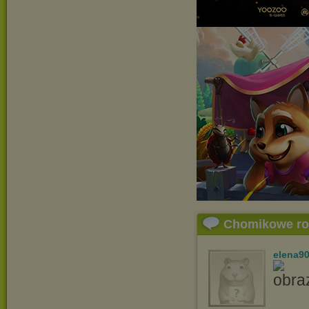
Chomikowe r
elena9