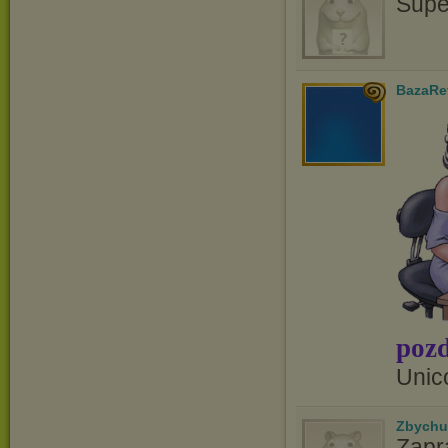
Supe
BazaRe
pozd
Unic
Zbychu
Zapr