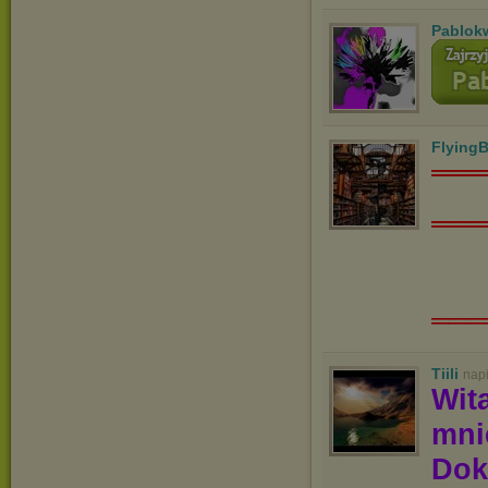
Pablok
Flying
══
══
═══
Tiili
nap
Wit
mn
Dok