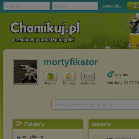
Chomik
Hasło
zapomniałem
mortyfikator
szymon
widziany: 24.07.2
Prezent
Ulubiony
Wiadomość
Szukaj plików na tym chomiku
Foldery
Galeria
mortyfikator
sortuj według: