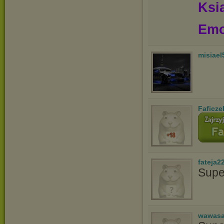
Ksią
Emo
misiael
Faficze
fateja2
Supe
wawasa