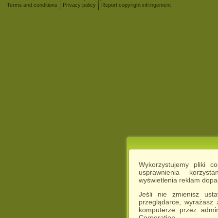
Terms and conditions
Privacy policy
Report copyright infringement
Wykorzystujemy pliki c
usprawnienia korzyst
wyświetlenia reklam dop
Jeśli nie zmienisz ust
przeglądarce, wyrażasz
komputerze przez admin
Corporation.