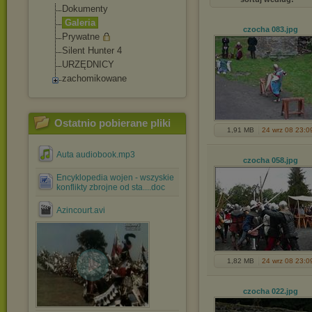
Dokumenty
Galeria
czocha 083
.jpg
Prywatne
Silent Hunter 4
URZĘDNICY
zachomikowane
Ostatnio pobierane pliki
1,91 MB
24 wrz 08 23:0
Auta audiobook.mp3
czocha 058
.jpg
Encyklopedia wojen - wszyskie
konflikty zbrojne od sta....doc
Azincourt.avi
1,82 MB
24 wrz 08 23:0
czocha 022
.jpg