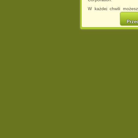
W każdej chwili możesz
cookies w swojej przeglą
w naszej Pol
Prze
http://chomikuj.pl/Polity
Jednocześnie informuje
może spowodować ogr
Chomikuj.pl.
W przypadku braku twojej
prosimy o opuszczenie se
Wykorzystanie plików c
(dostosowanie reklam do
działań marketingowych).
Wyrażenie sprzeciwu spo
będzie dopasowana do Tw
wyświetlona przypadkowo
Istnieje możliwość zmian
sposób uniemożliwiając
urządzeniu końcowym. M
dokonując odpowiednich
internetowej.
Pełną informację na 
http://chomikuj.pl/Polity