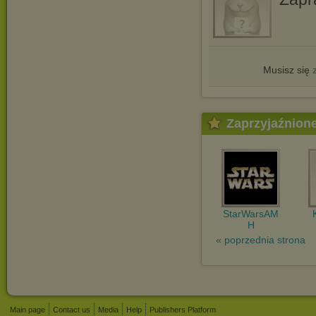
Musisz się
Zaprzyjaźnion
StarWarsAM
H
« poprzednia strona
Main page
Contact us
Media
Help
Publishers Platform