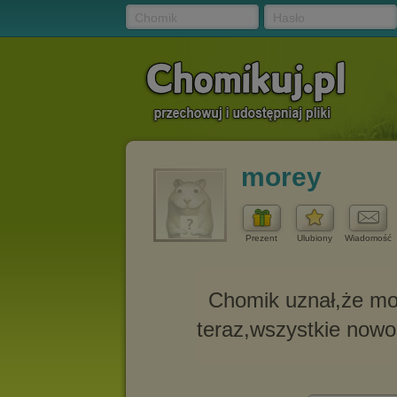
Chomik
Hasło
morey
Prezent
Ulubiony
Wiadomość