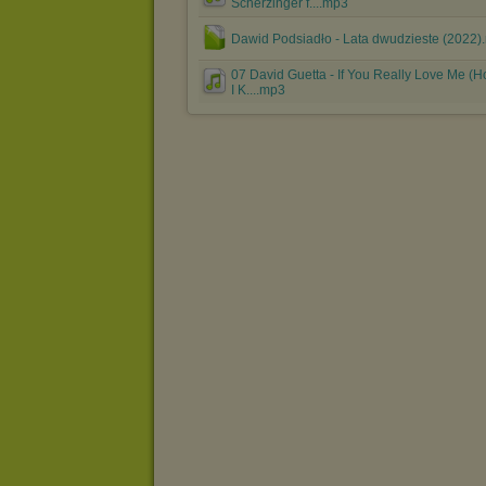
Scherzinger f....mp3
Dawid Podsiadło - Lata dwudzieste (2022).
07 David Guetta - If You Really Love Me (H
I K....mp3