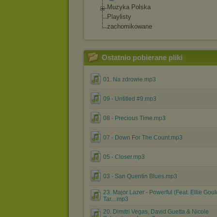
Muzyka Polska
Playlisty
zachomikowane
Ostatnio pobierane pliki
01. Na zdrowie.mp3
09 - Untitled #9.mp3
08 - Precious Time.mp3
07 - Down For The Count.mp3
05 - Closer.mp3
03 - San Quentin Blues.mp3
23. Major Lazer - Powerful (Feat. Ellie Gou
Tar....mp3
20. Dimitri Vegas, David Guetta & Nicole