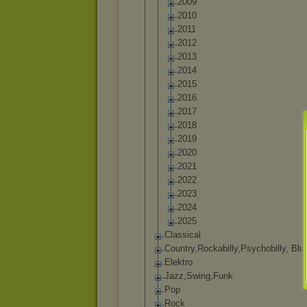
2009
2010
2011
2012
2013
2014
2015
2016
2017
2018
2019
2020
2021
2022
2023
2024
2025
Classical
Country,Rockab
illy,Psychobil
ly, Bl
Elektro
Jazz,Swing,Fun
k
Pop
Rock