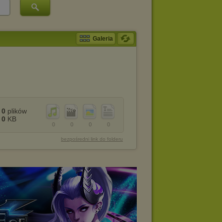
Galeria
0
plików
0
KB
0
0
0
0
bezpośredni link do folderu