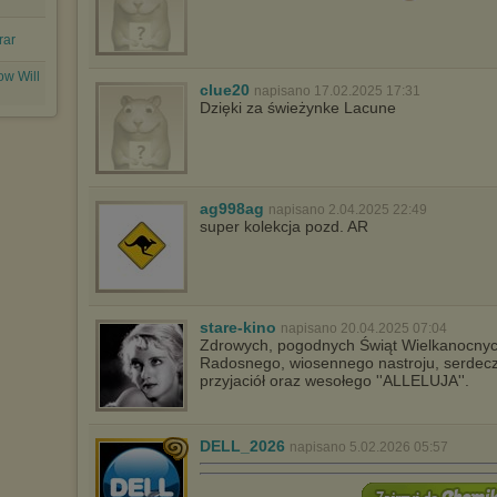
rar
ow Will
clue20
napisano 17.02.2025 17:31
Dzięki za świeżynke Lacune
ag998ag
napisano 2.04.2025 22:49
super kolekcja pozd. AR
stare-kino
napisano 20.04.2025 07:04
Zdrowych, pogodnych Świąt Wielkanocnych ,
Radosnego, wiosennego nastroju, serdecz
przyjaciół oraz wesołego ''ALLELUJA''.
DELL_2026
napisano 5.02.2026 05:57