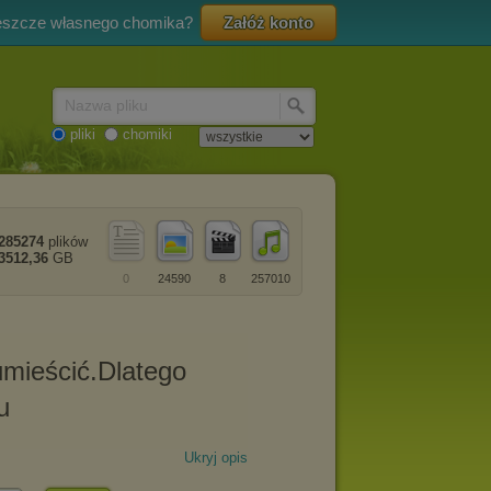
eszcze własnego chomika?
Załóż konto
Nazwa pliku
pliki
chomiki
285274
plików
3512,36
GB
0
24590
8
257010
Ukryj opis