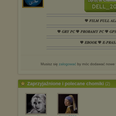
💖 𝑭𝑰𝑳𝑴 𝑭𝑼𝑳𝑳 𝑨𝑳
💖 𝑮𝑹𝒀 𝑷𝑪 💖 𝑷𝑹𝑶𝑹𝑨𝑴𝒀 𝑷𝑪 💖 𝑮𝑷
💖 𝑬𝑩𝑶𝑶𝑲 💖 𝑬-𝑷𝑹𝑨𝑺
Musisz się
zalogować
by móc dodawać nowe w
Zaprzyjaźnione i polecane chomiki
(2)