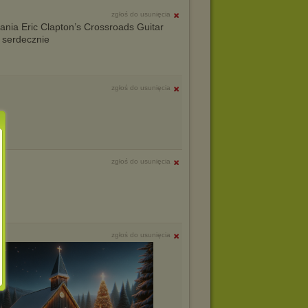
zgłoś do usunięcia
nia Eric Clapton’s Crossroads Guitar
 serdecznie
zgłoś do usunięcia
zgłoś do usunięcia
zgłoś do usunięcia