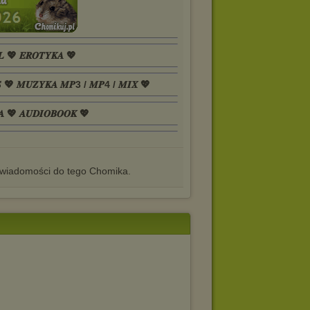
𝑳 💖 𝑬𝑹𝑶𝑻𝒀𝑲𝑨 💖
𝑺 💖 𝑴𝑼𝒁𝒀𝑲𝑨 𝑴𝑷3 / 𝑴𝑷4 / 𝑴𝑰𝑿 💖
𝑨 💖 𝑨𝑼𝑫𝑰𝑶𝑩𝑶𝑶𝑲 💖
iadomości do tego Chomika.