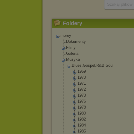
Szukaj plików
Foldery
morey
Dokumenty
Filmy
Galeria
Muzyka
Blues,Gospel,R
&B,Soul
1969
1970
1971
1972
1973
1976
1978
1980
1982
1984
1985