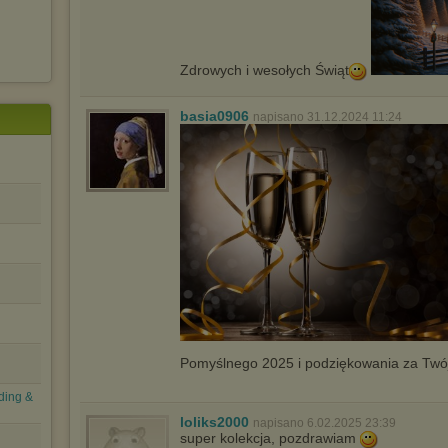
W przypadku braku twojej zgody na akceptację cookies niestety
prosimy o opuszczenie serwisu chomikuj.pl.
Wykorzystanie plików cookies
przez
Zaufanych Partnerów
(dostosowanie reklam do Twoich potrzeb, analiza skuteczności działań
Zdrowych i wesołych Świąt
marketingowych).
Wyrażenie sprzeciwu spowoduje, że wyświetlana Ci reklama nie
basia0906
będzie dopasowana do Twoich preferencji, a będzie to reklama
napisano 31.12.2024 11:24
wyświetlona przypadkowo.
Istnieje możliwość zmiany ustawień przeglądarki internetowej w
sposób uniemożliwiający przechowywanie plików cookies na
urządzeniu końcowym. Można również usunąć pliki cookies,
dokonując odpowiednich zmian w ustawieniach przeglądarki
internetowej.
Pełną informację na ten temat znajdziesz pod adresem
http://chomikuj.pl/PolitykaPrywatnosci.aspx
.
Pomyślnego 2025 i podziękowania za Twó
lding &
loliks2000
napisano 6.02.2025 23:39
super kolekcja, pozdrawiam