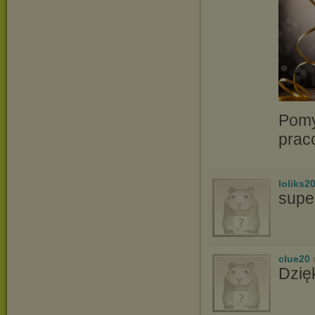
Pomy
prac
loliks2
supe
clue20
Dzię