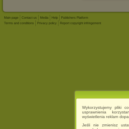
Main page
Contact us
Media
Help
Publishers Platform
Terms and conditions
Privacy policy
Report copyright infringement
Wykorzystujemy pliki c
usprawnienia korzyst
wyświetlenia reklam dop
Jeśli nie zmienisz ust