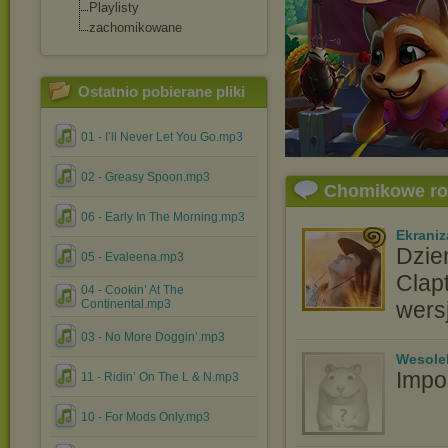
Playlisty
zachomikowane
Ostatnio pobierane pliki
01 - I’ll Never Let You Go.mp3
02 - Greasy Spoon.mp3
Chomikowe r
06 - Early In The Morning.mp3
Ekraniz
Dzie
05 - Evaleena.mp3
Clap
04 - Cookin’ At The
Continental.mp3
wers
03 - No More Doggin’.mp3
Wesole
Impo
11 - Ridin’ On The L & N.mp3
10 - For Mods Only.mp3