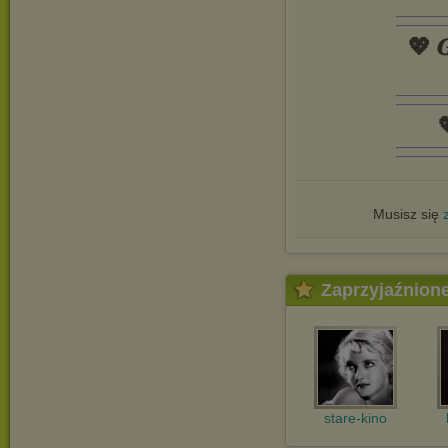
💖 𝑮

Musisz się
Zaprzyjaźnion
stare-kino