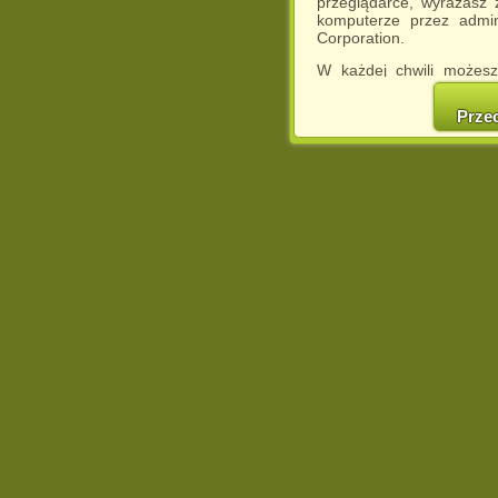
przeglądarce, wyrażasz
komputerze przez admin
Corporation.
W każdej chwili możesz
cookies w swojej przeglą
w naszej Pol
Prze
http://chomikuj.pl/Polity
Jednocześnie informuje
może spowodować ogr
Chomikuj.pl.
W przypadku braku twojej
prosimy o opuszczenie se
Wykorzystanie plików c
(dostosowanie reklam do
działań marketingowych).
Wyrażenie sprzeciwu spo
będzie dopasowana do Tw
wyświetlona przypadkowo
Istnieje możliwość zmian
sposób uniemożliwiając
urządzeniu końcowym. M
dokonując odpowiednich
internetowej.