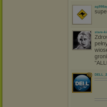
ag998a
supe
stare-k
Zdro
pełny
wios
groni
''ALL
DELL_2