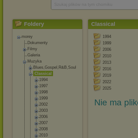
Szukaj plików na tym chomiku
Foldery
Classical
morey
1994
Dokumenty
1999
Filmy
2006
Galeria
2010
Muzyka
2013
Blues,Gospel,R
&B,Soul
2016
Classical
2019
1994
2022
1997
2025
1998
1999
Nie ma pli
2002
2003
2006
2007
2008
2010