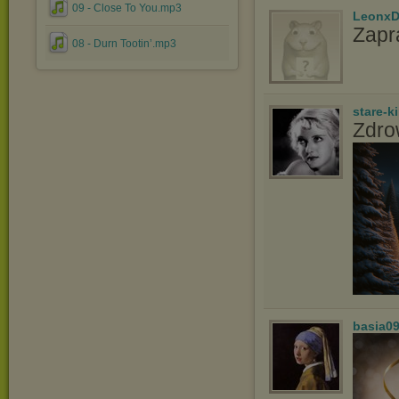
09 - Close To You.mp3
LeonxD
Zapr
08 - Durn Tootin’.mp3
stare-k
Zdro
basia0