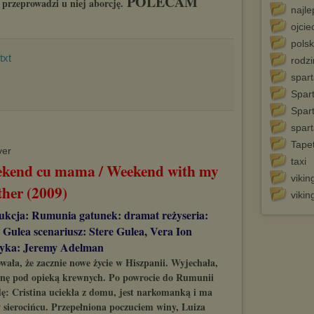
POLECAM
y przeprowadzi u niej aborcję.
najle
ojcie
polsk
.txt
rodz
spar
Spar
Spart
spar
Tape
taxi
kend cu mama / Weekend with my
vikin
her (2009)
vikin
ukcja: Rumunia gatunek: dramat reżyseria:
 Gulea scenariusz: Stere Gulea, Vera Ion
zyka: Jeremy Adelman
wała, że zacznie nowe życie w Hiszpanii. Wyjechała,
stinę pod opieką krewnych. Po powrocie do Rumunii
ę: Cristina uciekła z domu, jest narkomanką i ma
 sierocińcu. Przepełniona poczuciem winy, Luiza