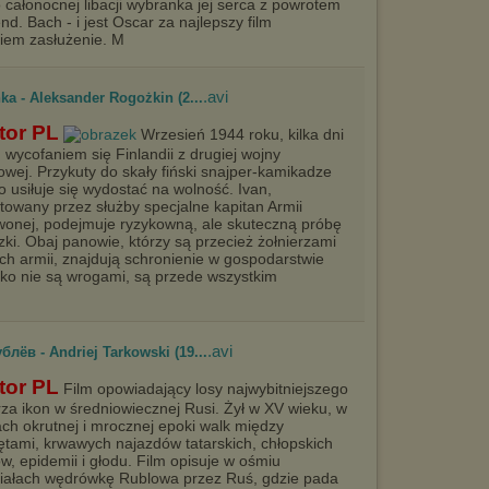
całonocnej libacji wybranka jej serca z powrotem
nd. Bach - i jest Oscar za najlepszy film
iem zasłużenie. M
.avi
a - Aleksander Rogożkin (2...
tor PL
Wrzesień 1944 roku, kilka dni
 wycofaniem się Finlandii z drugiej wojny
owej. Przykuty do skały fiński snajper-kamikadze
o usiłuje się wydostać na wolność. Ivan,
towany przez służby specjalne kapitan Armii
onej, podejmuje ryzykowną, ale skuteczną próbę
zki. Obaj panowie, którzy są przecież żołnierzami
ch armii, znajdują schronienie w gospodarstwie
ikko nie są wrogami, są przede wszystkim
.avi
лёв - Andriej Tarkowski (19...
tor PL
Film opowiadający losy najwybitniejszego
za ikon w średniowiecznej Rusi. Żył w XV wieku, w
ch okrutnej i mrocznej epoki walk między
ętami, krwawych najazdów tatarskich, chłopskich
w, epidemii i głodu. Film opisuje w ośmiu
iałach wędrówkę Rublowa przez Ruś, gdzie pada