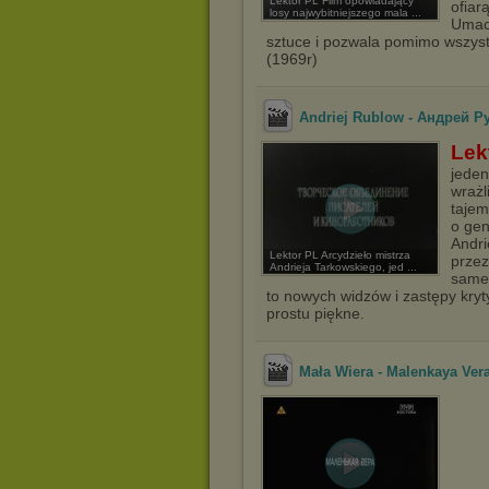
Lektor PL Film opowiadający
ofiar
losy najwybitniejszego mala ...
Umacn
sztuce i pozwala pomimo wszyst
(1969r)
Andriej Rublow - Aндрей Руб
Lek
jeden
wrażl
tajem
o gen
Andri
Lektor PL Arcydzieło mistrza
przez
Andrieja Tarkowskiego, jed ...
sameg
to nowych widzów i zastępy kryt
prostu piękne.
Mała Wiera - Malenkaya Vera 