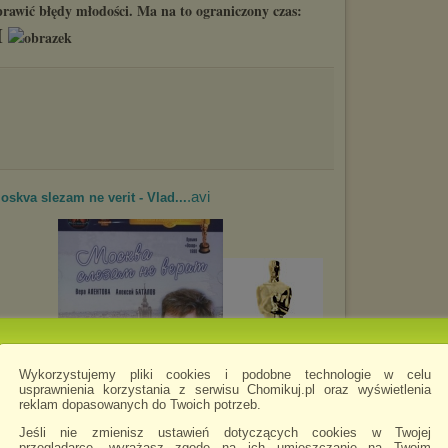
prawić błędy młodości. Ma na to ograniczony czas:
M
.avi
skva slezam ne verit - Vlad...
Wykorzystujemy pliki cookies i podobne technologie w celu
usprawnienia korzystania z serwisu Chomikuj.pl oraz wyświetlenia
reklam dopasowanych do Twoich potrzeb.
tor PL
Jeśli nie zmienisz ustawień dotyczących cookies w Twojej
przeglądarce, wyrażasz zgodę na ich umieszczanie na Twoim