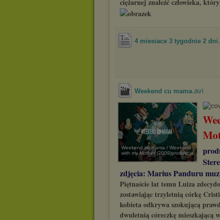
ciężarnej znaleźć człowieka, któr
4 miesiace 3 tygodnie 2 dni
.avi
Weekend cu mama
Wee
Mot
Weekend cu mama / Weekend
prod
with my Mother (2009)produkcja
...
Stere
zdjęcia: Marius Panduru mu
Piętnaście lat temu Luiza zdecydo
zostawiając trzyletnią córkę Cri
kobieta odkrywa szokującą prawd
dwuletnią córeczkę mieszkającą w