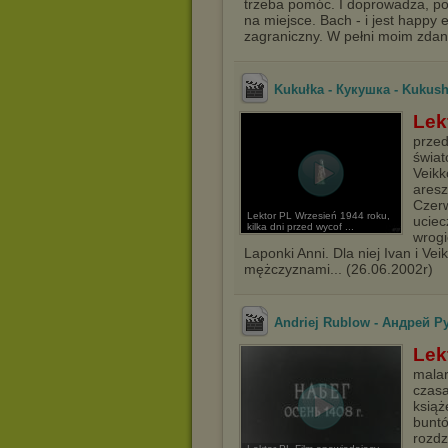
trzeba pomóc. I doprowadza, po 
na miejsce. Bach - i jest happy e
zagraniczny. W pełni moim zdan
Kukułka - Кукушка - Kukushk
Lek
przed
świat
Veikk
aresz
Czerw
Lektor PL Wrzesień 1944 roku,
uciec
kilka dni przed wycof ...
wrogi
Laponki Anni. Dla niej Ivan i Ve
mężczyznami... (26.06.2002r)
Andriej Rublow - Aндрей Руб
Lek
malar
czasa
książ
buntó
rozdz