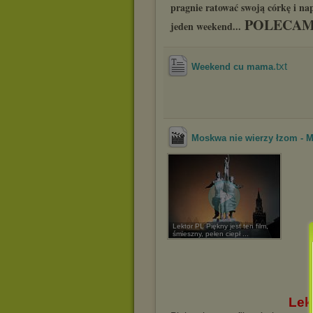
pragnie ratować swoją córkę i na
POLECA
jeden weekend...
.txt
Weekend cu mama
Moskwa nie wierzy łzom - Mo
Lektor PL Piękny jest ten film,
śmieszny, pełen ciepł ...
Lek