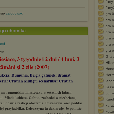
filmy
filmy
 się
zalogować
gra 0
gra o
gra o
tego chomika
gra o
gra o
.avi
gra o
gra o
Gra 
esiące, 3 tygodnie i 2 dni / 4 luni, 3
Hikar
tămâni şi 2 zile (2007)
Hono
ukcja: Rumunia, Belgia gatunek: dramat
Horr
eria: Cristian Mungiu scenariusz: Cristian
japon
Jessi
rym rumuńskim miasteczku w ostatnich latach
Junk
. Młoda kobieta, Gabita, zachodzi w niechcianą
Kaed
ką i obawia reakcji otoczenia. Postanawia więc poddać
karat
jej przyjaciółka. Dziewczyna ta deklaruje, że pomoże
kosz