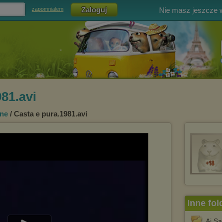
Nie masz jeszcze
zapomniałem
81.avi
nne
/ Casta e pura.1981.avi
Inne fol
Ai S