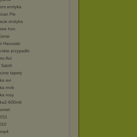
ors erotyka
ican Pie
acie erotyka
eee hon
Kanai
i Harusaki
rskie przypadki
no Aoi
a Satoh
czne tapety
ka avi
ka rnvb
ka rosy
yka2-600mb
sonet
2011
2010
y mp4