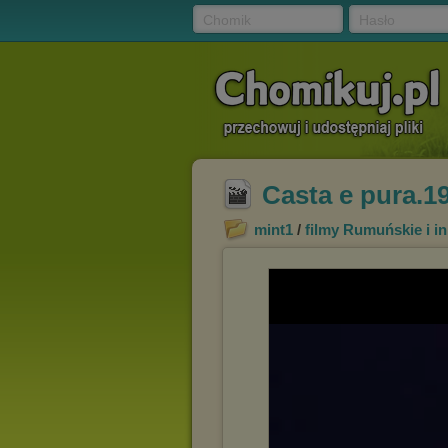
Chomik
Hasło
Casta e pura.19
mint1
/
filmy Rumuńskie i i