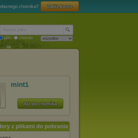
 własnego chomika?
Załóż konto
Nazwa pliku
pliki
chomiki
mint1
Idź do chomika
dery z plikami do pobrania
ayama