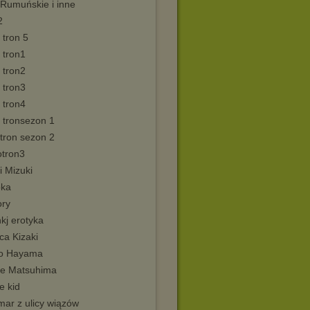
 Rumuńskie i inne
2
 tron 5
 tron1
 tron2
 tron3
 tron4
 tronsezon 1
tron sezon 2
otron3
i Mizuki
ka
ory
kj erotyka
ca Kizaki
o Hayama
e Matsuhima
e kid
mar z ulicy wiązów