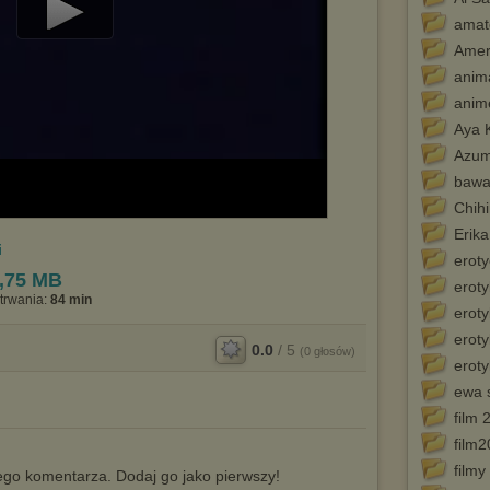
amat
Play
Amer
Video
anim
anim
Aya 
Azum
bawa
Chihi
Erik
i
eroty
,75 MB
eroty
trwania:
84 min
eroty
eroty
0.0
/
5
(
0
głosów)
erot
ewa 
film 
film
film
go komentarza. Dodaj go jako pierwszy!