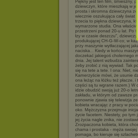
Piękny jest ten film, śmieszny, p
dziewczyn, które mieszkają w 
prosta i skromna dziewczyna ze
wiecznie oszukująca cały świat 
trzecia to piękna dziewczyna, k
wymarzone studia. Ona właściwie
przestrzeni ponad 20-u lat. Po t
łzy w czasie deszczu", dziewczy
produkującej CH-G-W-co; w każd
przy maszynie wytłaczającej jaką
naciska... Kiedy w końcu maszyn
doczekać jakiegoś cholernego mo
dnia. Jej talent wzbudza zainter
żeby zrobić z nią wywiad. Tak 
się na tete a tete. I ona: Niet, niet
Kamerzyście mówi, że usunie dzie
ona leżąc na łóżku też płacze, i
części są tu wgrane razem.) W cz
idzie obudzić swoją już 20-o let
zakładu, w którym od zawsze pr
ponownie zjawia się telewizja z
kobieta wracając z pracy w poci
oko. Mężczyzna przejmuje inicj
życie facetem. Niestety, po tym
jej życia nagle znika, nie zosta
Zrozpaczona kobieta, która chc
chama i prostaka - męża swojej 
pomaga, bo kieruje się szlache