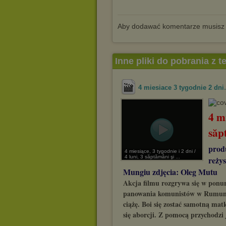
Aby dodawać komentarze musisz
Inne pliki do pobrania z 
4 miesiace 3 tygodnie 2 dni
4 mi
săp
prod
4 miesiące, 3 tygodnie i 2 dni /
4 luni, 3 săptămâni şi ...
reżys
Mungiu zdjęcia: Oleg Mutu
Akcja filmu rozgrywa się w ponu
panowania komunistów w Rumunii
ciążę. Boi się zostać samotną mat
się aborcji. Z pomocą przychodzi 