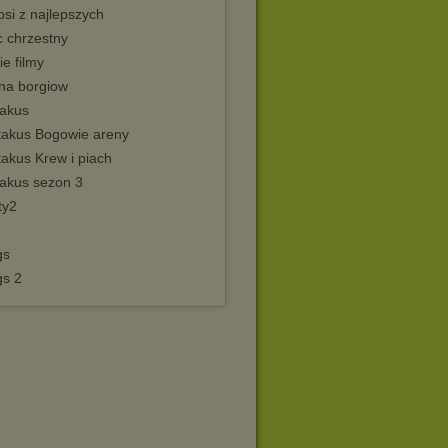
psi z najlepszych
c chrzestny
ie filmy
ina borgiow
takus
takus Bogowie areny
akus Krew i piach
takus sezon 3
ty2
gs
gs 2