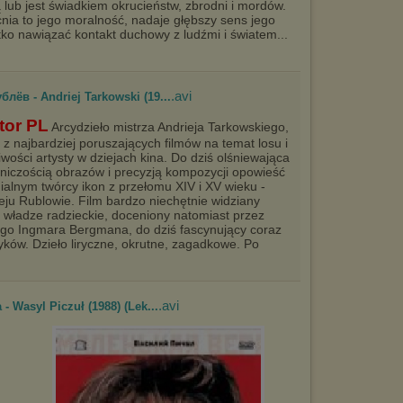
ą lub jest świadkiem okrucieństw, zbrodni i mordów.
ia to jego moralność, nadaje głębszy sens jego
ko nawiązać kontakt duchowy z ludźmi i światem...
.avi
лёв - Andriej Tarkowski (19...
tor PL
Arcydzieło mistrza Andrieja Tarkowskiego,
 z najbardziej poruszających filmów na temat losu i
iwości artysty w dziejach kina. Do dziś olśniewająca
niczością obrazów i precyzją kompozycji opowieść
ialnym twórcy ikon z przełomu XIV i XV wieku -
eju Rublowie. Film bardzo niechętnie widziany
 władze radzieckie, doceniony natomiast przez
o Ingmara Bergmana, do dziś fascynujący coraz
yków. Dzieło liryczne, okrutne, zagadkowe. Po
.avi
- Wasyl Piczuł (1988) (Lek...