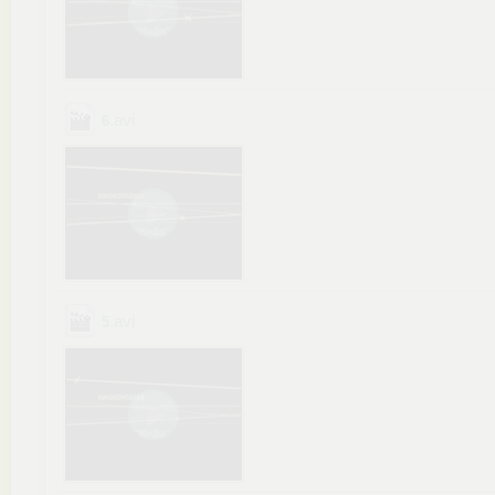
.avi
6
.avi
5