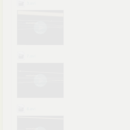
.avi
3
.avi
7
.avi
8