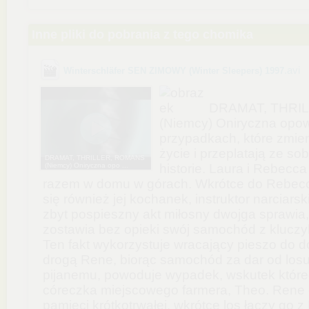
Inne pliki do pobrania z tego chomika
.avi
Winterschläfer SEN ZIMOWY (Winter Sleepers) 1997
DRAMAT, THRI
(Niemcy) Oniryczna opow
przypadkach, które zmien
życie i przeplatają ze so
DRAMAT, THRILLER, ROMANS
(Niemcy) Oniryczna opo ...
historie. Laura i Rebecc
razem w domu w górach. Wkrótce do Rebe
się również jej kochanek, instruktor narciars
zbyt pospieszny akt miłosny dwojga sprawia
zostawia bez opieki swój samochód z kluczy
Ten fakt wykorzystuje wracający pieszo do 
drogą Rene, biorąc samochód za dar od los
pijanemu, powoduje wypadek, wskutek które
córeczka miejscowego farmera, Theo. Rene c
pamięci krótkotrwałej, wkrótce los łączy go z