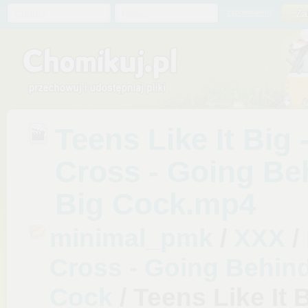
Chomik
Hasło
zapomniałem
Teens Like It Big 
Cross - Going Be
Big Cock.mp4
minimal_pmk
/
XXX
/
Cross - Going Behind
Cock
/ Teens Like It 