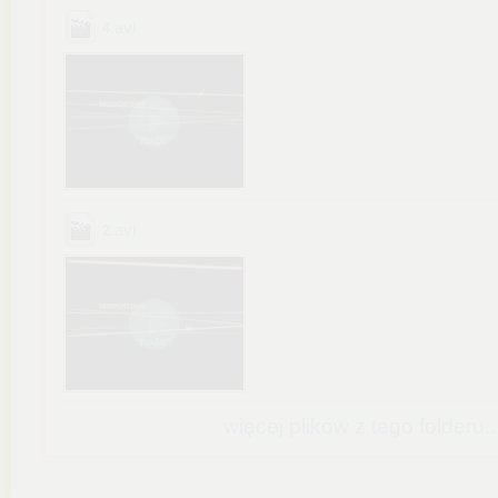
.avi
4
.avi
2
więcej plików z tego folderu..