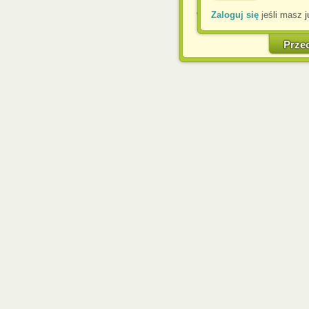
Zaloguj się
jeśli masz j
W każdej chwili możesz
cookies w swojej przeglą
w naszej Pol
Prze
http://chomikuj.pl/Polity
Jednocześnie informuje
może spowodować ogr
Chomikuj.pl.
W przypadku braku twojej
prosimy o opuszczenie se
Wykorzystanie plików c
(dostosowanie reklam do
działań marketingowych).
Wyrażenie sprzeciwu spo
będzie dopasowana do Tw
wyświetlona przypadkowo
Istnieje możliwość zmian
sposób uniemożliwiając
urządzeniu końcowym. M
dokonując odpowiednich
internetowej.
Pełną informację na 
http://chomikuj.pl/Polity