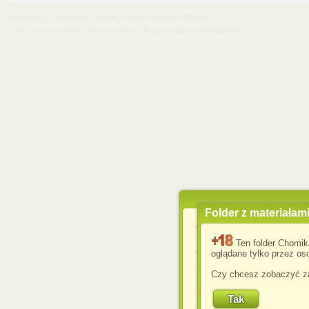
Main page
Contact us
Media
Help
Publishers Platform
Terms and conditions
Privacy policy
Report copyright infringement
Folder z materiałam
Wykorzystujemy pliki c
usprawnienia korzyst
Ten folder Chomik
wyświetlenia reklam dop
oglądane tylko przez oso
Jeśli nie zmienisz ust
Czy chcesz zobaczyć za
przeglądarce, wyrażasz
komputerze przez admin
Corporation.