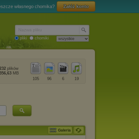
eszcze własnego chomika?
Załóż konto
Nazwa pliku
pliki
chomiki
232
plików
356,63
MB
105
96
6
19
Galeria