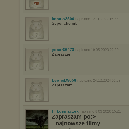
kapalo3500
napisano 12.11.2022 15:22
Super chomik
yoser66478
napisano 19.05.2023 02:30
Zapraszam
LeonxD9058
napisano 24.12.2024 01:58
Zapraszam
Plikosmaczek
napisano 8.03.2026 15:21
Zapraszam po:>
- najnowsze filmy