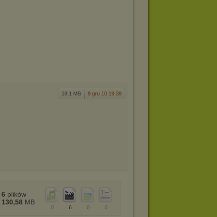
18,1 MB
9 gru 10 19:39
6
plików
130,58
MB
0
6
0
0