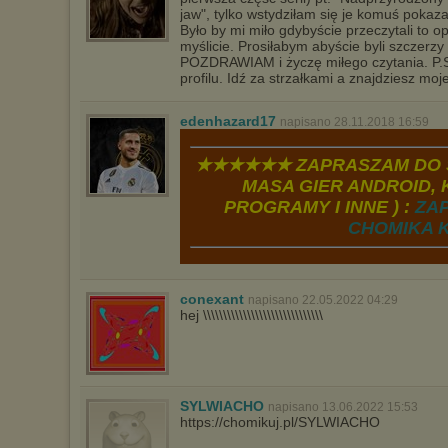
jaw", tylko wstydziłam się je komuś pokaz
Było by mi miło gdybyście przeczytali to o
myślicie. Prosiłabym abyście byli szczerzy
POZDRAWIAM i życzę miłego czytania. P.S
profilu. Idź za strzałkami a znajdziesz mo
edenhazard17
napisano 28.11.2018 16:59
★★★★★★ ZAPRASZAM DO S
MASA GIER ANDROID, K
PROGRAMY I INNE ) :
ZA
CHOMIKA K
conexant
napisano 22.05.2022 04:29
hej \\\\\\\\\\\\\\\\\\\\\\\\\\\\\\
SYLWIACHO
napisano 13.06.2022 15:53
https://chomikuj.pl/SYLWIACHO