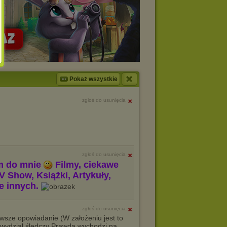
Pokaż wszystkie
zgłoś do usunięcia
zgłoś do usunięcia
m do mnie
Filmy, ciekawe
V Show, Książki, Artykuły,
le innych.
zgłoś do usunięcia
rwsze opowiadanie (W założeniu jest to
y wydział śledczy Prawda wychodzi na