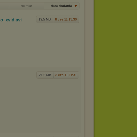
rozmiar
data dodania
e
o_xvid
.avi
19,5 MB
8 cze 11 13:30
21,5 MB
8 cze 11 11:31