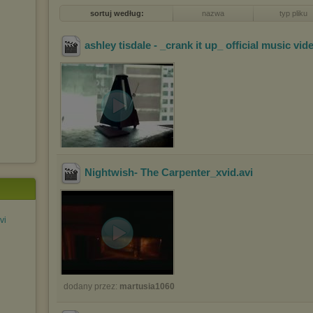
sortuj według:
nazwa
typ pliku
ashley tisdale - _crank it up_ official music vid
Nightwish- The Carpenter_xvid
.avi
vi
dodany przez:
martusia1060