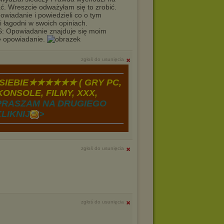
ać. Wreszcie odważyłam się to zrobić.
powiadanie i powiedzieli co o tym
 i łagodni w swoich opiniach.
: Opowiadanie znajduje się moim
je opowiadanie.
zgłoś do usunięcia
IEBIE★★★★★★ ( GRY PC,
ONSOLE, FILMY, XXX,
PRASZAM NA DRUGIEGO
LIKNIJ
>
zgłoś do usunięcia
zgłoś do usunięcia