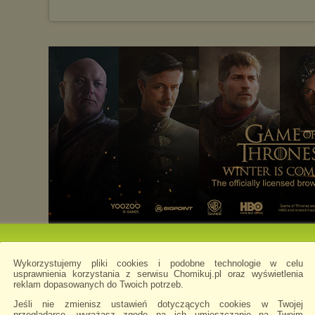
Wykorzystujemy pliki cookies i podobne technologie w celu
usprawnienia korzystania z serwisu Chomikuj.pl oraz wyświetlenia
reklam dopasowanych do Twoich potrzeb.
Jeśli nie zmienisz ustawień dotyczących cookies w Twojej
przeglądarce, wyrażasz zgodę na ich umieszczanie na Twoim