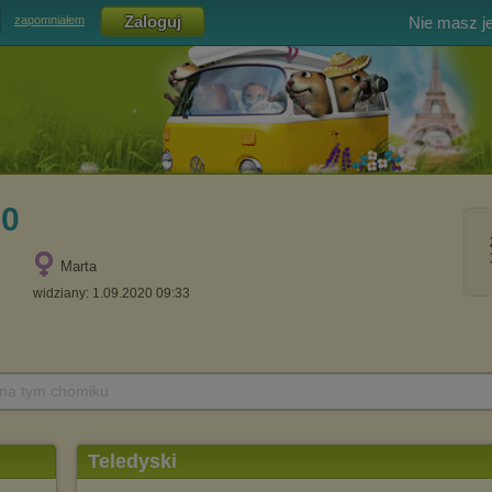
Nie masz j
zapomniałem
60
Marta
widziany: 1.09.2020 09:33
 na tym chomiku
Teledyski