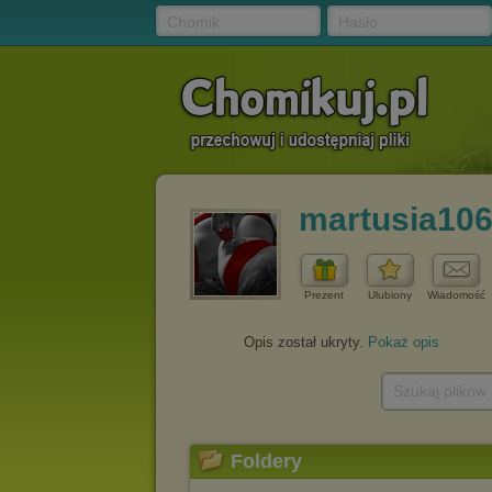
Chomik
Hasło
martusia10
Prezent
Ulubiony
Wiadomość
Opis został ukryty.
Pokaż opis
Szukaj plików
Foldery