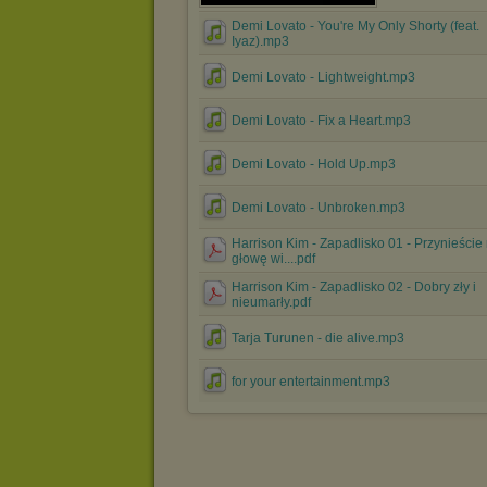
Demi Lovato - You're My Only Shorty (feat.
Iyaz).mp3
Demi Lovato - Lightweight.mp3
Demi Lovato - Fix a Heart.mp3
Demi Lovato - Hold Up.mp3
Demi Lovato - Unbroken.mp3
Harrison Kim - Zapadlisko 01 - Przynieście
głowę wi....pdf
Harrison Kim - Zapadlisko 02 - Dobry zły i
nieumarły.pdf
Tarja Turunen - die alive.mp3
for your entertainment.mp3