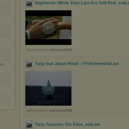
Nightwish- While Your Lips Are Still Red_xvid
.
dodany przez:
martusia1060
Tarja feat Jason Hook - I Feel Immortal
.avi
 mi
dodany przez:
martusia1060
Tarja Turunen- Die Alive_xvid
.avi