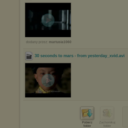
dodany przez:
martusia1060
30 seconds to mars - from yesterday_xvid
.avi
Pobierz
Zachomikuj
folder
folder