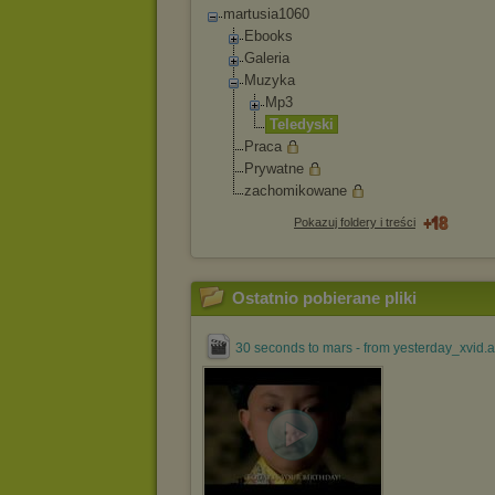
martusia1060
Ebooks
Galeria
Muzyka
Mp3
Teledyski
Praca
Prywatne
zachomikowane
Pokazuj foldery i treści
Ostatnio pobierane pliki
30 seconds to mars - from yesterday_xvid.a