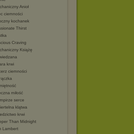
chaniczny Anioł
ec ciemności
oczny kochanek
sionate Thirst
stka
scious Craving
chaniczny Książę
wiedzana
ara krwi
cerz ciemności
rączka
miętność
eczna miłość
mpirze serce
ertelna klątwa
edzictwo krwi
eper Than Midnight
 Lambert