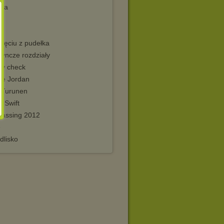
sta
jęciu z pudełka
dyncze rozdziały
ty check
ie Jordan
a Turunen
r Swift
passing 2012
e
dlisko