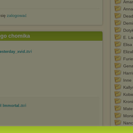
Aman
Anna
 się
zalogować
Dead
Demi
Doty
tego chomika
E. La
Elis
.avi
yesterday_xvid
Eliza
Furie
Gena
Harr
Inne
Kally
Kobi
Kron
.avi
el Immortal
Mate
Moni
Nanc
Nigh