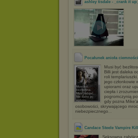
ashley tisdale - _crank it up
Pocałunek anioła ciemnośc
Musi być bezlitos
Billi jest daleka 
roli templariuszk
jego członkowie 
upiorami oraz up
Musi być
bezlitosna.
ciepła i zrozumie
Musi zabijać.
pogromczynią potw
Nie dano jej
wyboru. ...
gdy pozna Mike’a
osobowości, skrywającego mroczn
niebezpiecznego...
Candace Steele Vampire Kill
Seksowna zabójcz