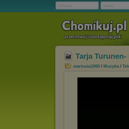
Chomik
Hasło
Tarja Turunen- 
martusia1060
/
Muzyka
/
Tel