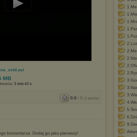
1.Me
Play
1.Mi
Video
1.Mr
1.Pas
1.Pu
2.Lu
2.Me
2.Na
2.Ofi
ive_xvid.avi
2.Ry
5 MB
3.Go
trwania:
3 min 43 s
3.Na
3.Wi
0.0
/
5
(
0
głosów)
4.Wa
5.Śmi
6.Dzi
9.De
Adam
go komentarza. Dodaj go jako pierwszy!