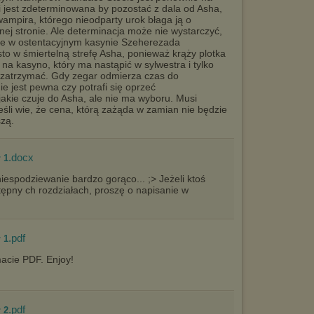
i jest zdeterminowana by pozostać z dala od Asha,
wampira, którego nieodparty urok błaga ją o
nej stronie. Ale determinacja może nie wystarczyć,
e w ostentacyjnym kasynie Szeherezada
to w śmiertelną strefę Asha, ponieważ krąży plotka
na kasyno, który ma nastąpić w sylwestra i tylko
zatrzymać. Gdy zegar odmierza czas do
e jest pewna czy potrafi się oprzeć
akie czuje do Asha, ale nie ma wyboru. Musi
śli wie, że cena, którą zażąda w zamian nie będzie
szą.
.docx
 1
 niespodziewanie bardzo gorąco... ;> Jeżeli ktoś
ępny ch rozdziałach, proszę o napisanie w
.pdf
 1
acie PDF. Enjoy!
.pdf
 2