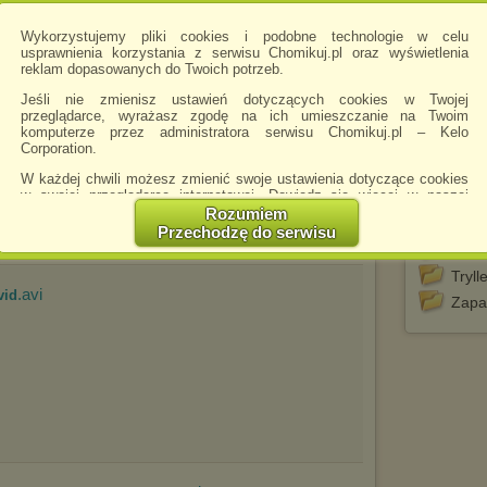
Ogni
Wykorzystujemy pliki cookies i podobne technologie w celu
Oko
usprawnienia korzystania z serwisu Chomikuj.pl oraz wyświetlenia
Pary
reklam dopasowanych do Twoich potrzeb.
Po wy
.avi
Are Still Red_xvid
Jeśli nie zmienisz ustawień dotyczących cookies w Twojej
przeglądarce, wyrażasz zgodę na ich umieszczanie na Twoim
Poje
komputerze przez administratora serwisu Chomikuj.pl – Kelo
Reali
Corporation.
Soph
W każdej chwili możesz zmienić swoje ustawienia dotyczące cookies
w swojej przeglądarce internetowej. Dowiedz się więcej w naszej
Tarj
Polityce Prywatności -
http://chomikuj.pl/PolitykaPrywatnosci.aspx
.
Rozumiem
Taylo
Przechodzę do serwisu
Jednocześnie informujemy że zmiana ustawień przeglądarki może
Tres
spowodować ograniczenie korzystania ze strony Chomikuj.pl.
Tryll
W przypadku braku twojej zgody na akceptację cookies niestety
.avi
vid
Zapa
prosimy o opuszczenie serwisu chomikuj.pl.
Wykorzystanie plików cookies
przez
Zaufanych Partnerów
(dostosowanie reklam do Twoich potrzeb, analiza skuteczności działań
marketingowych).
Wyrażenie sprzeciwu spowoduje, że wyświetlana Ci reklama nie
będzie dopasowana do Twoich preferencji, a będzie to reklama
wyświetlona przypadkowo.
Istnieje możliwość zmiany ustawień przeglądarki internetowej w
sposób uniemożliwiający przechowywanie plików cookies na