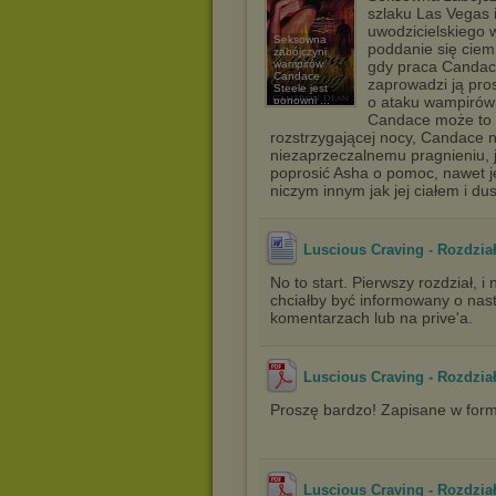
szlaku Las Vegas 
uwodzicielskiego 
Seksowna
poddanie się ciem
zabójczyni
wampirów
gdy praca Candac
Candace
zaprowadzi ją pros
Steele jest
o ataku wampirów 
ponowni ...
2
Candace może to 
rozstrzygającej nocy, Candace ni
niezaprzeczalnemu pragnieniu, j
poprosić Asha o pomoc, nawet je
niczym innym jak jej ciałem i du
Luscious Craving - Rozdział
No to start. Pierwszy rozdział, i
chciałby być informowany o nast
komentarzach lub na prive'a.
Luscious Craving - Rozdział
Proszę bardzo! Zapisane w form
Luscious Craving - Rozdział