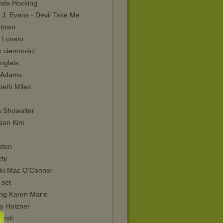
da Hocking
 J. Evans - Devil Take Me
town
 Lovato
k ciemności
nglais
a Adams
beth Miles
 Showalter
ison Kim
sten
ety
iki Mac O'Connor
 set
ng Karen Marie
y Holzner
twish