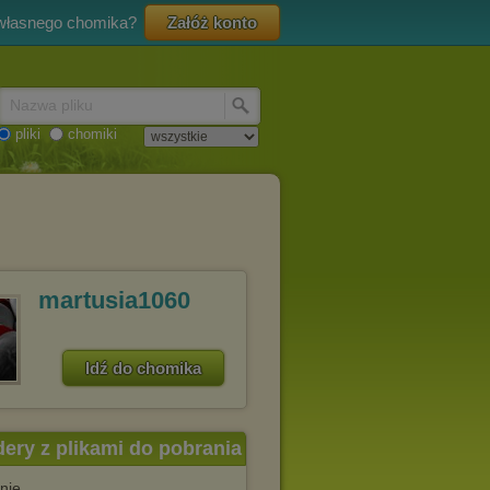
 własnego chomika?
Załóż konto
Nazwa pliku
pliki
chomiki
martusia1060
Idź do chomika
dery z plikami do pobrania
nie