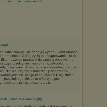
.avi
_ official music video_xvid
urządzeniu końcowym. Można również usunąć pliki cookies,
dokonując odpowiednich zmian w ustawieniach przeglądarki
internetowej.
Pełną informację na ten temat znajdziesz pod adresem
http://chomikuj.pl/PolitykaPrywatnosci.aspx
.
.aspx
i
na. Musi zabijać. Nie dano jej wyboru. Codzienność
od normalności. Cel jej życia to przygotowanie się do
i. Elitarny zakon przetrwał do czasów obecnych, a
walczą z przeklętymi: wampirami, wilkołakami,
adłymi aniołami. Dziewczyna jest samotna, pragnie
nia. Nie wie, czy bycie mniszką i jednocześnie
orów jest tym, czego chce. Życie Billi się zmieni,
 – przystojnego chłopaka o fascynującej
y sekret i, jak się okaże, bardzo
.jpg
er 01 - Luscious Craving
yni wampirów Candace Steele jest ponownie na