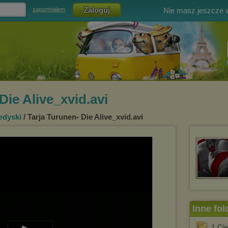
Nie masz jeszcze
zapomniałem
Die Alive_xvid.avi
edyski
/ Tarja Turunen- Die Alive_xvid.avi
Inne fol
1.Cie