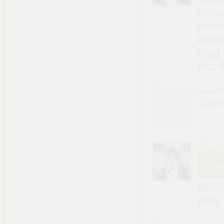
ciek
doda
filmi
mp3.
Pozd
LeonxD
Zapr
consta
film
film