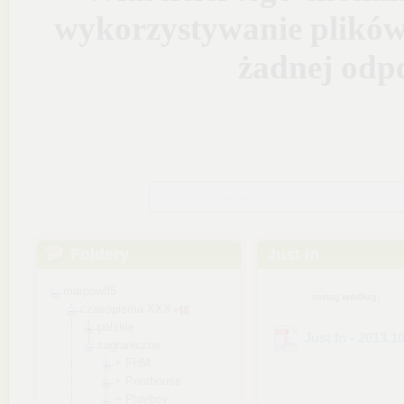
Szukaj plików na tym chomiku
Foldery
Just In
marpaw85
sortuj według:
czasopisma XXX
polskie
Just In - 2013.1
zagraniczne
+ FHM
+ Penthouse
+ Playboy