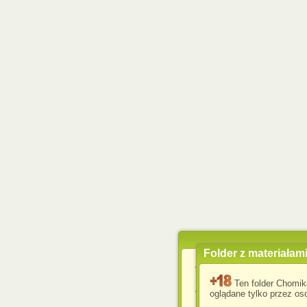
Folder z materiałam
Wykorzystujemy pliki c
usprawnienia korzyst
Ten folder Chomik
wyświetlenia reklam dop
oglądane tylko przez oso