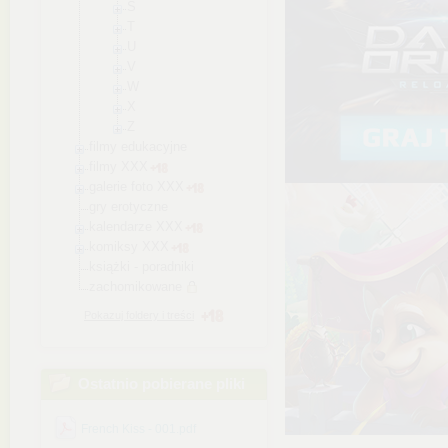
S
T
U
V
W
X
Z
filmy edukacyjne
filmy XXX
galerie foto XXX
gry erotyczne
kalendarze XXX
komiksy XXX
książki - poradniki
zachomikowane
Pokazuj foldery i treści
Ostatnio pobierane pliki
French Kiss - 001.pdf