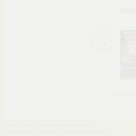
Mat
Cobrett
Musisz się
Main page
Contact us
Media
Help
Publishers Platform
Terms and conditions
Privacy policy
Report copyright infringement