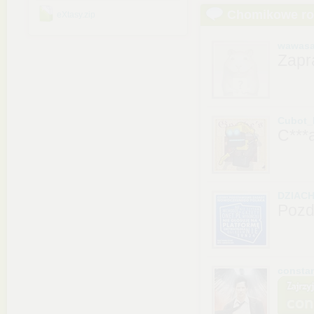
Chomikowe r
eXtasy.zip
wawasa
Zapr
Cubot
C***a
DZIAC
Pozd
consta