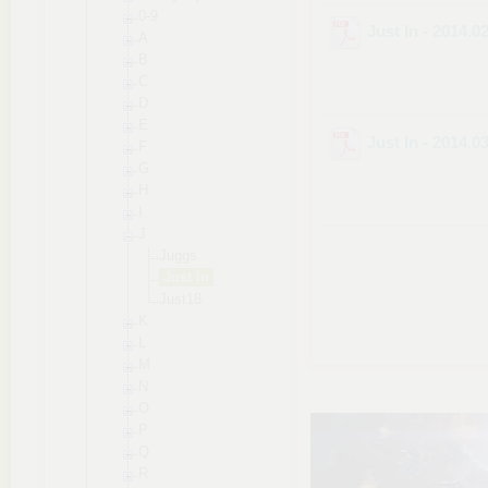
0-9
Just In - 2014.0
A
B
C
D
E
Just In - 2014.0
F
G
H
I
J
Juggs
Just In
Just18
K
L
M
N
O
P
Q
R