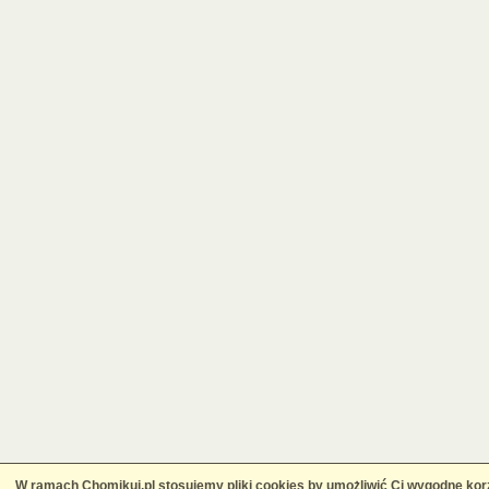
W ramach Chomikuj.pl stosujemy pliki cookies by umożliwić Ci wygodne korz