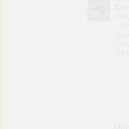
Plikos
Zap
- n
- se
- d
- m
- d
Onl