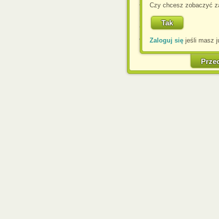
Jeśli nie zmienisz ust
Czy chcesz zobaczyć za
przeglądarce, wyrażasz
komputerze przez admin
Corporation.
Zaloguj się
jeśli masz j
W każdej chwili możesz
cookies w swojej przeglą
w naszej Pol
Prze
http://chomikuj.pl/Polity
Jednocześnie informuje
może spowodować ogr
Chomikuj.pl.
W przypadku braku twojej
prosimy o opuszczenie se
Wykorzystanie plików c
(dostosowanie reklam do
działań marketingowych).
Wyrażenie sprzeciwu spo
będzie dopasowana do Tw
wyświetlona przypadkowo
Istnieje możliwość zmian
sposób uniemożliwiając
urządzeniu końcowym. M
dokonując odpowiednich