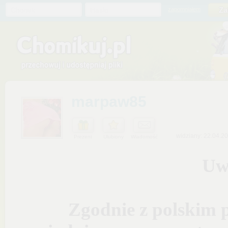
Chomik
Hasło
zapomniałem
marpaw85
widziany: 22.04.2
Prezent
Ulubiony
Wiadomość