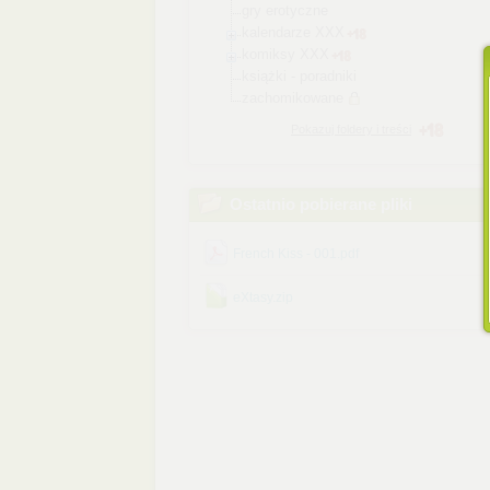
gry erotyczne
kalendarze XXX
komiksy XXX
książki - poradniki
zachomikowane
Pokazuj foldery i treści
Ostatnio pobierane pliki
French Kiss - 001.pdf
eXtasy.zip