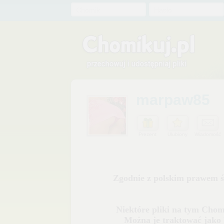
Chomik
Hasło
marpaw85
Prezent
Ulubiony
Wiadomość