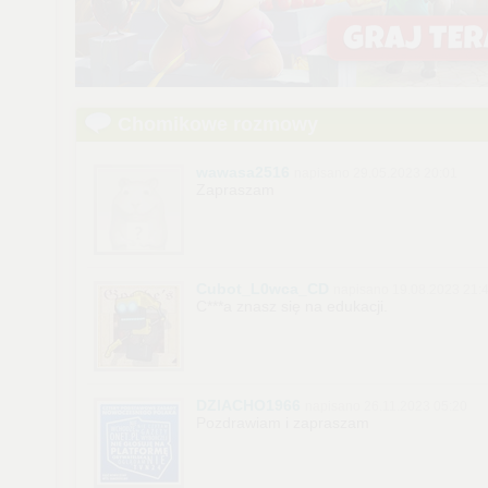
Chomikowe rozmowy
wawasa2516
napisano 29.05.2023 20:01
Zapraszam
Cubot_L0wca_CD
napisano 19.08.2023 21:
C***a znasz się na edukacji.
DZIACHO1966
napisano 26.11.2023 05:20
Pozdrawiam i zapraszam