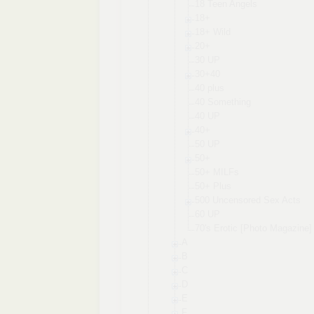
18 Teen Angels
18+
18+ Wild
20+
30 UP
30+40
40 plus
40 Somethin
g
40 UP
40+
50 UP
50+
50+ MILFs
50+ Plus
500 Uncensor
ed Sex Acts
60 UP
70's Erotic [Photo Magazine
]
A
B
C
D
E
F