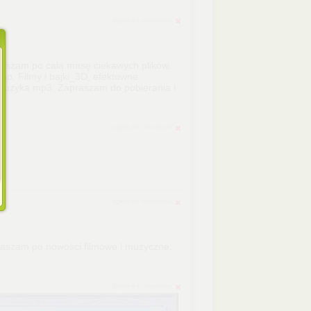
zgłoś do usunięcia
aszam po całą masę ciekawych plików.
go. Filmy i bajki_3D, efektowne
y, muzyka mp3. Zapraszam do pobierania i
zgłoś do usunięcia
zgłoś do usunięcia
aszam po nowości filmowe i muzyczne,
zgłoś do usunięcia