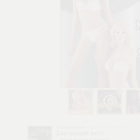
Plikosmaczek
napisano 8.03.2026 03:39
Zapraszam po:>