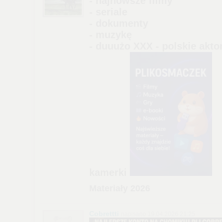
- najnowsze filmy
- seriale
- dokumenty
- muzykę
- duuużo XXX - polskie akto
kamerki
Materiały 2026
Cobrettti
napisano 19.04.2026 21:25