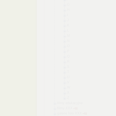
G
H
I
J
K
L
M
N
O
P
Q
R
S
T
U
V
W
X
Z
filmy edukacyjne
filmy XXX
galerie foto XXX