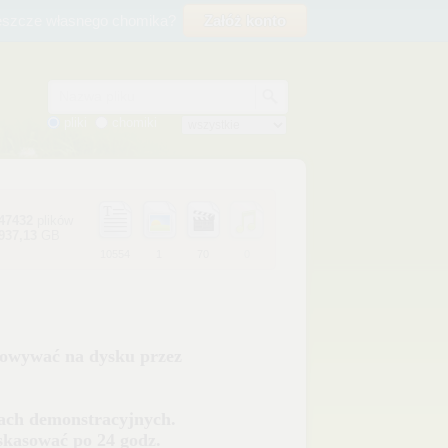
eszcze własnego chomika?
Załóż konto
Nazwa pliku
pliki
chomiki
47432
plików
937,13
GB
10554
1
70
0