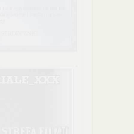
m na mego chomika do folderu
odaję świeże i bardzo ciekawe
ty.
 SERDECZNIE
zgłoś do usunięcia
2