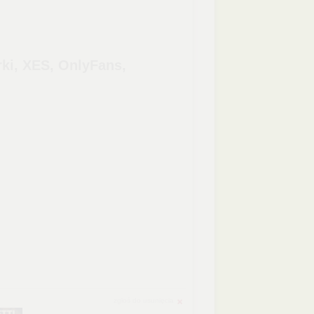
rki, XES, OnlyFans,
zgłoś do usunięcia