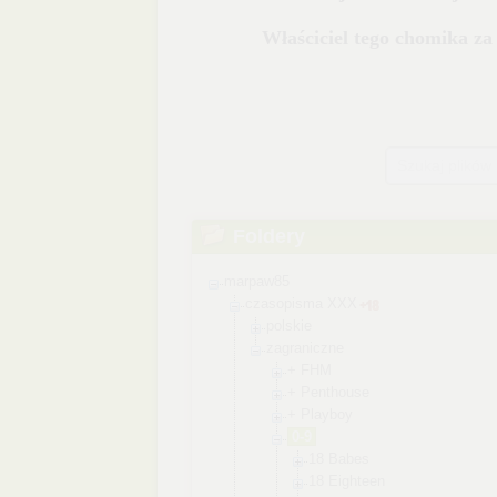
Szukaj plików
Foldery
marpaw85
czasopisma XXX
polskie
zagraniczne
+ FHM
+ Penthouse
+ Playboy
0-9
18 Babes
18 Eighteen