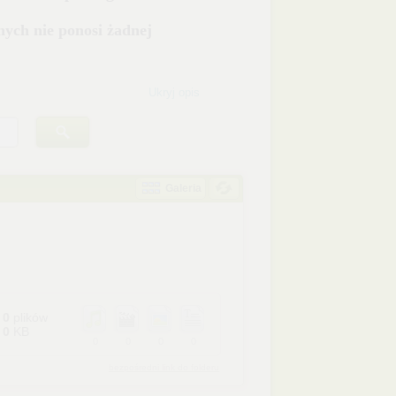
Ukryj opis
Galeria
0
plików
0
KB
0
0
0
0
bezpośredni link do folderu