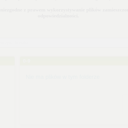
 na tym chomiku
0-9
Nie ma plików w tym folderze