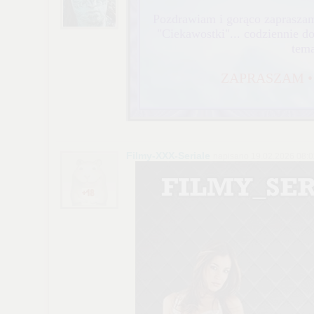
wyświetlona przypadkowo.
Pozdrawiam i gorąco zaprasza
Istnieje możliwość zmiany ustawień przeglądarki internetowej w
"Ciekawostki"... codziennie d
sposób uniemożliwiający przechowywanie plików cookies na
tema
urządzeniu końcowym. Można również usunąć pliki cookies,
dokonując odpowiednich zmian w ustawieniach przeglądarki
internetowej.
ZAPRASZAM •
Pełną informację na ten temat znajdziesz pod adresem
http://chomikuj.pl/PolitykaPrywatnosci.aspx
.
Filmy-XXX-Seriale
napisano 19.02.2026 08:0