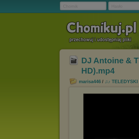
Chomik
Hasło
DJ Antoine & Ti
HD).mp4
marisa446
/
♫♪ TELEDYSKI