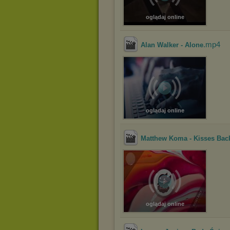
oglądaj online
.mp4
Alan Walker - Alone
oglądaj online
Matthew Koma - Kisses Bac
oglądaj online