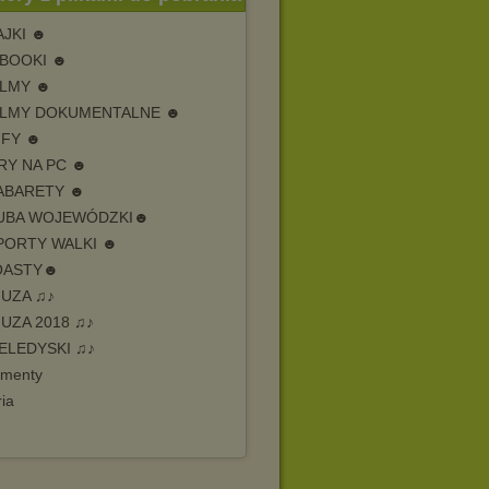
AJKI ☻
 BOOKI ☻
ILMY ☻
ILMY DOKUMENTALNE ☻
IFY ☻
RY NA PC ☻
ABARETY ☻
UBA WOJEWÓDZKI☻
PORTY WALKI ☻
ASTY☻
MUZA ♫♪
UZA 2018 ♫♪
ELEDYSKI ♫♪
menty
ia