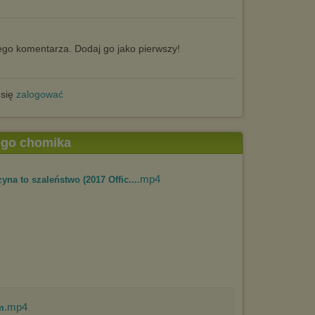
go komentarza. Dodaj go jako pierwszy!
 się
zalogować
tego chomika
.mp4
na to szaleństwo (2017 Offic...
.mp4
m