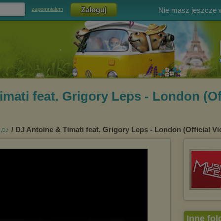
Nie masz jeszcze
zapomniałem
mati feat. Grigory Leps - London (Of
 ♫♪
/ DJ Antoine & Timati feat. Grigory Leps - London (Official 
Inne fol