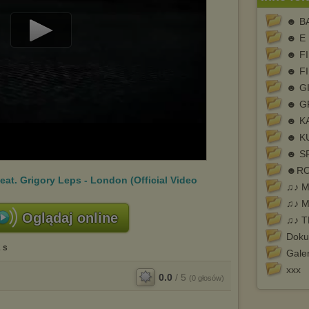
☻ B
☻ E
Play
☻ F
Video
☻ F
☻ G
☻ G
☻ K
☻ K
☻ S
☻RO
eat. Grigory Leps - London (Official Video
♫♪ 
♫♪ M
Oglądaj online
♫♪ T
Doku
 s
Galer
xxx
0.0
/
5
(
0
głosów)