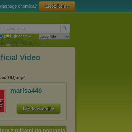
 własnego chomika?
Załóż konto
Nazwa pliku
pliki
chomiki
ficial Video
Video HD).mp4
marisa446
Idź do chomika
dery z plikami do pobrania