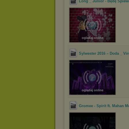
Long _ Junior - Będę Śpiew
oglądaj online
Sylwester 2016 – Doda _ Vir
oglądaj online
Gromee - Spirit ft. Mahan M