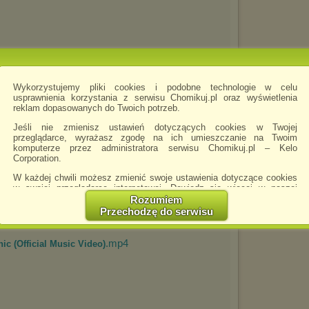
Wykorzystujemy pliki cookies i podobne technologie w celu
usprawnienia korzystania z serwisu Chomikuj.pl oraz wyświetlenia
reklam dopasowanych do Twoich potrzeb.
.mp4
 Mea (Midi Culture Remix) _...
Jeśli nie zmienisz ustawień dotyczących cookies w Twojej
przeglądarce, wyrażasz zgodę na ich umieszczanie na Twoim
komputerze przez administratora serwisu Chomikuj.pl – Kelo
Corporation.
W każdej chwili możesz zmienić swoje ustawienia dotyczące cookies
w swojej przeglądarce internetowej. Dowiedz się więcej w naszej
Polityce Prywatności -
http://chomikuj.pl/PolitykaPrywatnosci.aspx
.
Rozumiem
Przechodzę do serwisu
Jednocześnie informujemy że zmiana ustawień przeglądarki może
spowodować ograniczenie korzystania ze strony Chomikuj.pl.
.mp4
ic (Official Music Video)
W przypadku braku twojej zgody na akceptację cookies niestety
prosimy o opuszczenie serwisu chomikuj.pl.
Wykorzystanie plików cookies
przez
Zaufanych Partnerów
(dostosowanie reklam do Twoich potrzeb, analiza skuteczności działań
marketingowych).