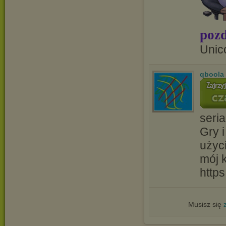
pozd
Unic
qboola
seria
Gry i
użyc
mój 
http
Musisz się