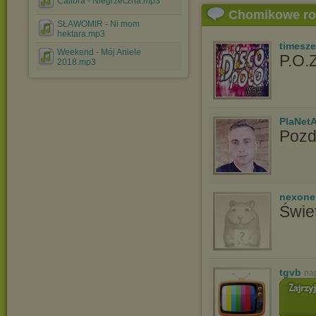
Calibra - Niegrzeczna.mp3
Chomikowe r
SŁAWOMIR - Ni mom
hektara.mp3
timesz
Weekend - Mój Aniele
P.O.Z
2018.mp3
PlaNet
Poz
nexon
Świe
tgvb
na