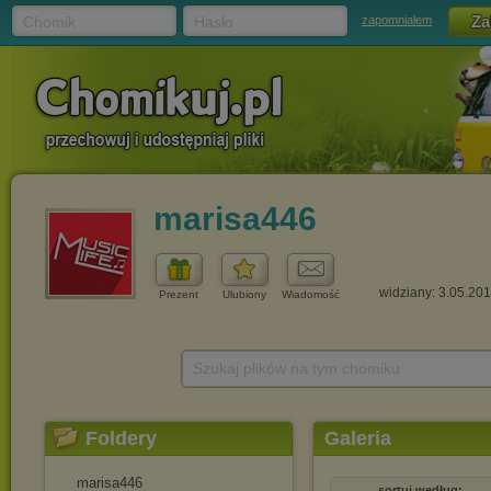
Chomik
Hasło
zapomniałem
marisa446
widziany: 3.05.20
Prezent
Ulubiony
Wiadomość
Szukaj plików na tym chomiku
Foldery
Galeria
marisa446
sortuj według: