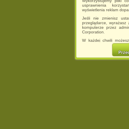
Wykorzystujemy pliki c
usprawnienia korzyst
wyświetlenia reklam dop
Jeśli nie zmienisz ust
przeglądarce, wyrażasz
komputerze przez admin
Corporation.
W każdej chwili możesz
cookies w swojej przeglą
w naszej Pol
Prze
http://chomikuj.pl/Polity
Jednocześnie informuje
może spowodować ogr
Chomikuj.pl.
W przypadku braku twojej
prosimy o opuszczenie se
Wykorzystanie plików c
(dostosowanie reklam do
działań marketingowych).
Wyrażenie sprzeciwu spo
będzie dopasowana do Tw
wyświetlona przypadkowo
Istnieje możliwość zmian