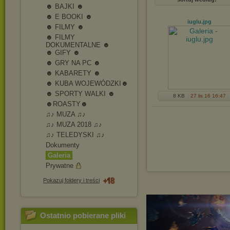
☻ BAJKI ☻
☻ E BOOKI ☻
iuglu
.jpg
☻ FILMY ☻
☻ FILMY
DOKUMENTALNE ☻
☻ GIFY ☻
☻ GRY NA PC ☻
☻ KABARETY ☻
☻ KUBA WOJEWÓDZKI☻
☻ SPORTY WALKI ☻
8 KB
27 lis 16 16:47
☻ROASTY☻
♫♪ MUZA ♫♪
♫♪ MUZA 2018 ♫♪
♫♪ TELEDYSKI ♫♪
Dokumenty
Galeria
Prywatne
Pokazuj foldery i treści
Ostatnio pobierane pliki