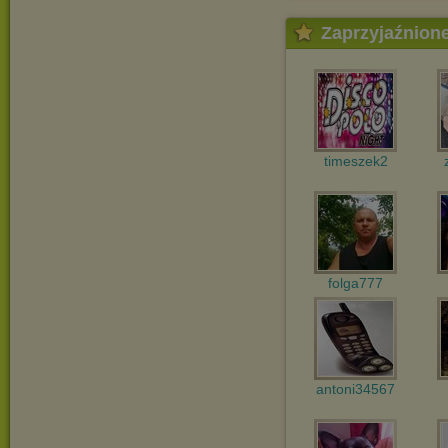
Zaprzyjaźnion
timeszek2
folga777
antoni34567