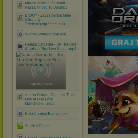
Marcin Miller ft. Samanti -
Nasza Miłość To Dar.mp3
ENJOY - Zaczarowała Mnie
(Oficjalny
Teledysk).mp3.~~~.mp3
Worms Armageddon.exe
Natalia Szroeder - Be The One
(Poplista Plus Live Sess....mp4
oglądaj online
Ariana Grande One Last Time
Live at One Love
Mancheste....mp3
Halo Combat Evolved.exe
Shrek 3 PL.rar