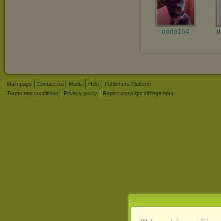
doda154
d
Main page
Contact us
Media
Help
Publishers Platform
Terms and conditions
Privacy policy
Report copyright infringement