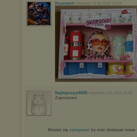
Kazemori
napisano 19.06.2024 18:09
Najlepszyy4005
napisano 5.02.2025 16:40
Zapraszam
Musisz się
zalogować
by móc dodawać nowe w