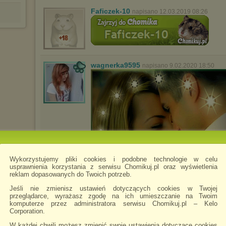
Faficzek-10
napisano 12.03.2019 08:26
wagnerka9595
napisano 9.02.2020 18:50
Wykorzystujemy pliki cookies i podobne technologie w celu
usprawnienia korzystania z serwisu Chomikuj.pl oraz wyświetlenia
reklam dopasowanych do Twoich potrzeb.
Jeśli nie zmienisz ustawień dotyczących cookies w Twojej
przeglądarce, wyrażasz zgodę na ich umieszczanie na Twoim
komputerze przez administratora serwisu Chomikuj.pl – Kelo
Corporation.
m_monte
napisano 20.02.2021 13:33
Bardzo zły scan.... A szkoda..
W każdej chwili możesz zmienić swoje ustawienia dotyczące cookies