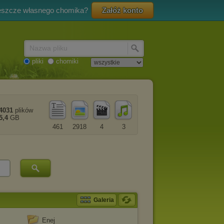
eszcze własnego chomika?
Załóż konto
Nazwa pliku
pliki
chomiki
4031
plików
5,4
GB
461
2918
4
3
Galeria
Enej