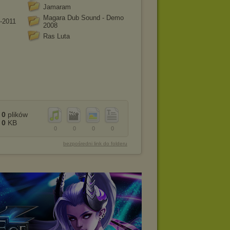
Jamaram
Magara Dub Sound - Demo
-2011
2008
Ras Luta
0
plików
0
KB
0
0
0
0
bezpośredni link do folderu