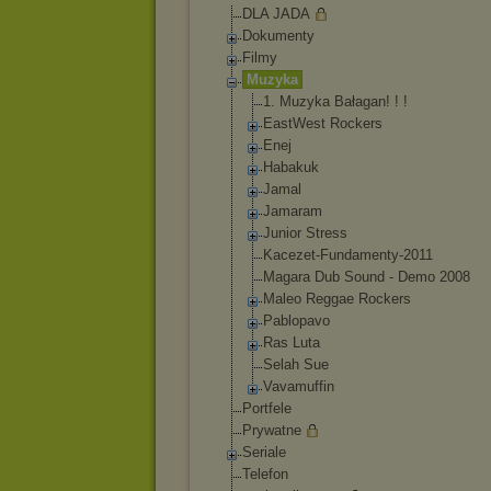
DLA JADA
Dokumenty
Filmy
Muzyka
1. Muzyka Bałagan! ! !
EastWest Rockers
Enej
Habakuk
Jamal
Jamaram
Junior Stress
Kacezet-Fundam
enty-2011
Magara Dub Sound - Demo 2008
Maleo Reggae Rockers
Pablopavo
Ras Luta
Selah Sue
Vavamuffin
Portfele
Prywatne
Seriale
Telefon