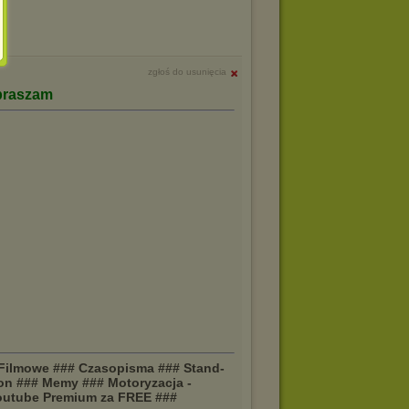
zgłoś do usunięcia
praszam
 Filmowe ### Czasopisma ### Stand-
on ### Memy ### Motoryzacja -
 Youtube Premium za FREE ###