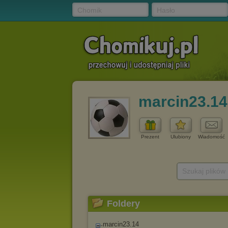
Chomik
Hasło
marcin23.14
Prezent
Ulubiony
Wiadomość
Szukaj plików
Foldery
marcin23.14