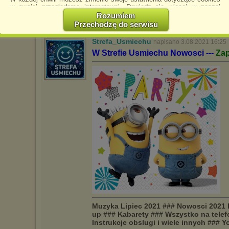
w swojej przeglądarce internetowej. Dowiedz się więcej w naszej
Polityce Prywatności -
http://chomikuj.pl/PolitykaPrywatnosci.aspx
.
Rozumiem
Przechodzę do serwisu
Jednocześnie informujemy że zmiana ustawień przeglądarki może
spowodować ograniczenie korzystania ze strony Chomikuj.pl.
Strefa_Usmiechu
napisano 3.08.2021 16:25
W przypadku braku twojej zgody na akceptację cookies niestety
W Strefie Usmiechu Nowosci ---
Za
prosimy o opuszczenie serwisu chomikuj.pl.
Wykorzystanie plików cookies
przez
Zaufanych Partnerów
(dostosowanie reklam do Twoich potrzeb, analiza skuteczności działań
marketingowych).
Wyrażenie sprzeciwu spowoduje, że wyświetlana Ci reklama nie
będzie dopasowana do Twoich preferencji, a będzie to reklama
wyświetlona przypadkowo.
Istnieje możliwość zmiany ustawień przeglądarki internetowej w
sposób uniemożliwiający przechowywanie plików cookies na
urządzeniu końcowym. Można również usunąć pliki cookies,
dokonując odpowiednich zmian w ustawieniach przeglądarki
internetowej.
Pełną informację na ten temat znajdziesz pod adresem
http://chomikuj.pl/PolitykaPrywatnosci.aspx
.
Muzyka Lipiec 2021 ### Nowosci 2021
up ### Kabarety ### Wszystko na telef
Instrukcje obslugi i wiele innych ###