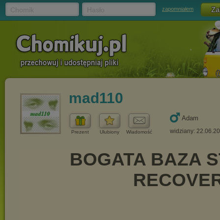
Chomik
Hasło
zapomniałem
mad110
Adam
widziany: 22.06.2
Prezent
Ulubiony
Wiadomość