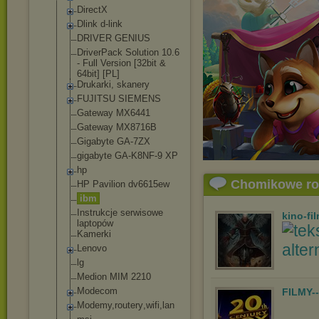
DirectX
Dlink d-link
DRIVER GENIUS
DriverPack Solution 10.6
- Full Version [32bit &
64bit] [PL]
Drukarki, skanery
FUJITSU SIEMENS
Gateway MX6441
Gateway MX8716B
Gigabyte GA-7ZX
gigabyte GA-K8NF-9 XP
hp
Chomikowe r
HP Pavilion dv6615ew
ibm
Instrukcje serwisowe
kino-fi
laptopów
Kamerki
Lenovo
lg
Medion MIM 2210
Modecom
FILMY-
Modemy,routery
,wifi,lan