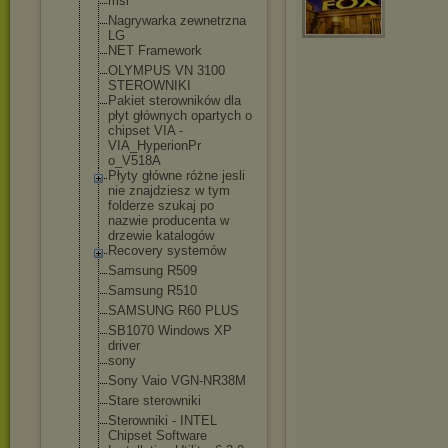
msi
Nagrywarka zewnetrzna
LG
NET Framework
OLYMPUS VN 3100
STEROWNIKI
Pakiet sterowników dla
płyt głównych opartych o
chipset VIA -
VIA_HyperionPr
o_V518A
Płyty główne różne jesli
nie znajdziesz w tym
folderze szukaj po
nazwie producenta w
drzewie katalogów
Recovery systemów
Samsung R509
Samsung R510
SAMSUNG R60 PLUS
SB1070 Windows XP
driver
sony
Sony Vaio VGN-NR38M
Stare sterowniki
Sterowniki - INTEL
Chipset Software