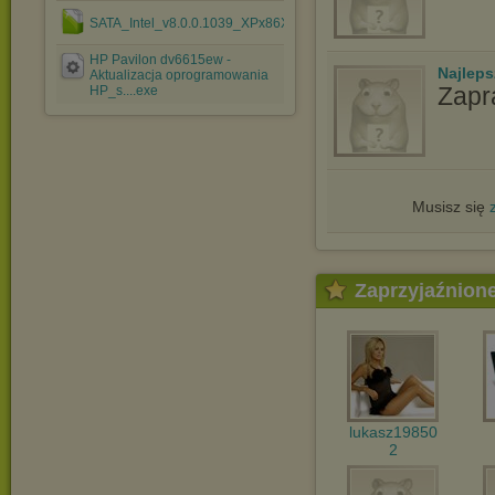
SATA_Intel_v8.0.0.1039_XPx86XPx64_A(2).zip
HP Pavilon dv6615ew -
Najlep
Aktualizacja oprogramowania
Zapr
HP_s....exe
Musisz się
Zaprzyjaźnion
lukasz19850
2