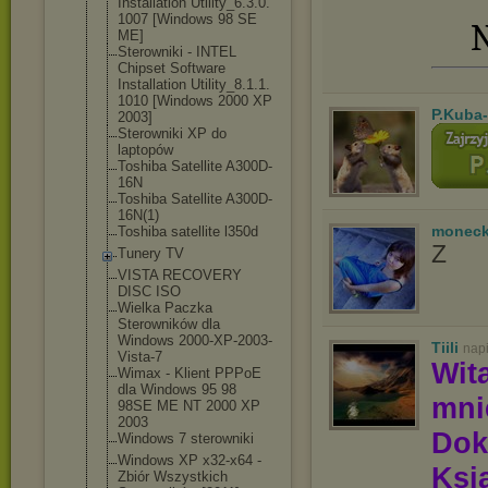
Installation Utility_6.3.0.
1007 [Windows 98 SE
N
ME]
Sterowniki - INTEL
Chipset Software
Installation Utility_8.1.1.
1010 [Windows 2000 XP
P.Kuba
2003]
Sterowniki XP do
laptopów
Toshiba Satellite A300D-
16N
Toshiba Satellite A300D-
16N(1)
moneck
Toshiba satellite l350d
Z
Tunery TV
VISTA RECOVERY
DISC ISO
Wielka Paczka
Sterowników dla
Windows 2000-XP-2003-
Tiili
nap
V
ista-7
Wit
Wimax - Klient PPPoE
dla Windows 95 98
mn
98SE ME NT 2000 XP
2003
Dok
Windows 7 sterowniki
Windows XP x32-x64 -
Ksią
Zbiór Wszystkich