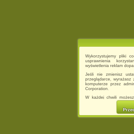
Wykorzystujemy pliki c
usprawnienia korzyst
wyświetlenia reklam dop
Jeśli nie zmienisz ust
przeglądarce, wyrażasz
komputerze przez admin
Corporation.
W każdej chwili możesz
cookies w swojej przeglą
w naszej Pol
Prze
http://chomikuj.pl/Polity
Jednocześnie informuje
może spowodować ogr
Chomikuj.pl.