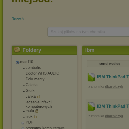
Rozwiń
Szukaj plików na tym chomiku
Foldery
ibm
mad110
sortuj według:
combofix
Doctor WHO AUDIO
IBM ThinkPad 
Dokumenty
Galeria
z chomika
dkarolczyk
Gierki
Janka
leczenie infekcji
IBM ThinkPad T
komputerowych
mufa
z chomika
dkarolczyk
niok
PDF
programy komputerowe