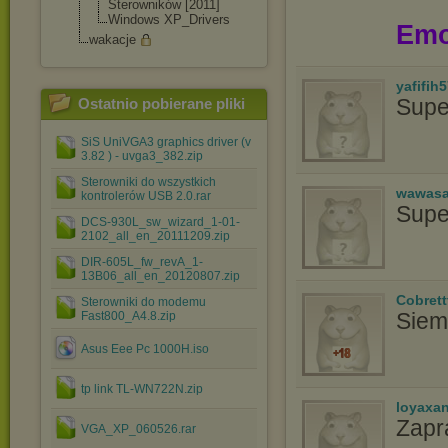
Sterowników [2011]
Windows XP_Drivers
Emo
wakacje
yafifih
Supe
Ostatnio pobierane pliki
SiS UniVGA3 graphics driver (v
3.82 ) - uvga3_382.zip
Sterowniki do wszystkich
wawasa
kontrolerów USB 2.0.rar
Supe
DCS-930L_sw_wizard_1-01-
2102_all_en_20111209.zip
DIR-605L_fw_revA_1-
13B06_all_en_20120807.zip
Cobrett
Sterowniki do modemu
Siem
Fast800_A4.8.zip
Asus Eee Pc 1000H.iso
tp link TL-WN722N.zip
loyaxa
Zapr
VGA_XP_060526.rar