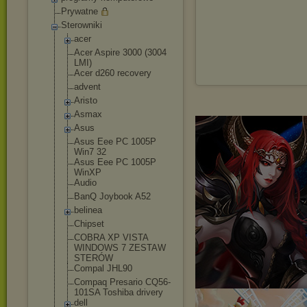
Prywatne
Sterowniki
acer
Acer Aspire 3000 (3004
LMI)
Acer d260 recovery
advent
Aristo
Asmax
Asus
Asus Eee PC 1005P
Win7 32
Asus Eee PC 1005P
WinXP
Audio
BanQ Joybook A52
belinea
Chipset
COBRA XP VISTA
WINDOWS 7 ZESTAW
STERÓW
Compal JHL90
Compaq Presario CQ56-
101SA Toshiba drivery
dell