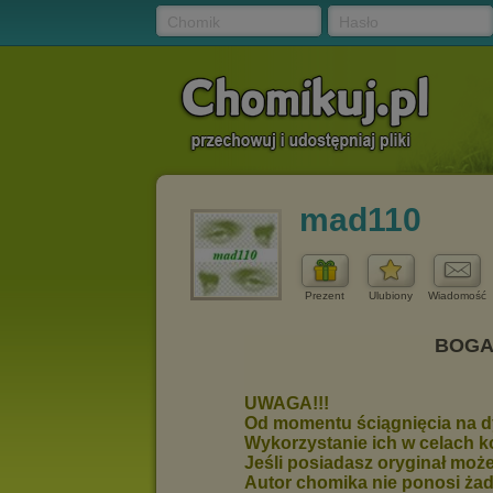
Chomik
Hasło
mad110
Prezent
Ulubiony
Wiadomość