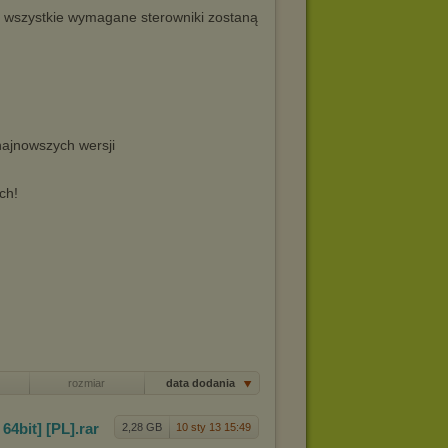
 wszystkie wymagane sterowniki zostaną
najnowszych wersji
ch!
rozmiar
data dodania
 6
4bit] [PL]
.rar
2,28 GB
10 sty 13 15:49