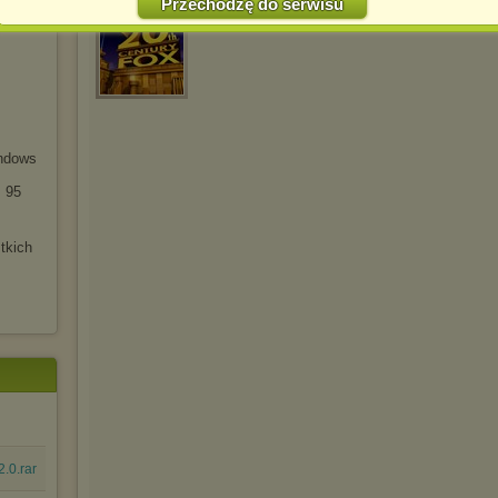
Przechodzę do serwisu
Jednocześnie informujemy że zmiana ustawień przeglądarki może
FILMY--2017chomikuj
napisano 27.05.2017
spowodować ograniczenie korzystania ze strony Chomikuj.pl.
W przypadku braku twojej zgody na akceptację cookies niestety
prosimy o opuszczenie serwisu chomikuj.pl.
Wykorzystanie plików cookies
przez
Zaufanych Partnerów
(dostosowanie reklam do Twoich potrzeb, analiza skuteczności działań
marketingowych).
indows
Wyrażenie sprzeciwu spowoduje, że wyświetlana Ci reklama nie
będzie dopasowana do Twoich preferencji, a będzie to reklama
 95
wyświetlona przypadkowo.
Istnieje możliwość zmiany ustawień przeglądarki internetowej w
tkich
sposób uniemożliwiający przechowywanie plików cookies na
urządzeniu końcowym. Można również usunąć pliki cookies,
dokonując odpowiednich zmian w ustawieniach przeglądarki
internetowej.
Pełną informację na ten temat znajdziesz pod adresem
http://chomikuj.pl/PolitykaPrywatnosci.aspx
.
.0.rar