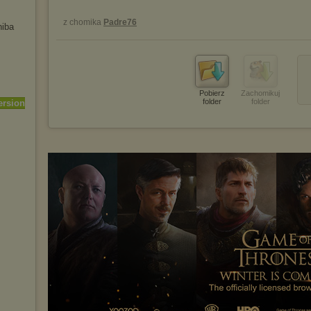
z chomika
Padre76
iba
Pobierz
Zachomikuj
folder
folder
ersion