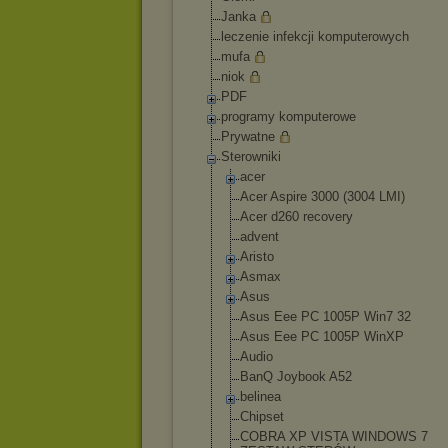
Janka
leczenie infekcji komputerowych
mufa
niok
PDF
programy komputerowe
Prywatne
Sterowniki
acer
Acer Aspire 3000 (3004 LMI)
Acer d260 recovery
advent
Aristo
Asmax
Asus
Asus Eee PC 1005P Win7 32
Asus Eee PC 1005P WinXP
Audio
BanQ Joybook A52
belinea
Chipset
COBRA XP VISTA WINDOWS 7