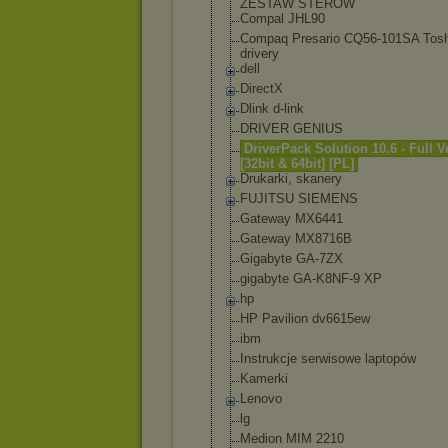
ZESTAW STERÓW
Compal JHL90
Compaq Presario CQ56-101SA Tosh
drivery
dell
DirectX
Dlink d-link
DRIVER GENIUS
DriverPack Solution 10.6 - Full V
[32bit & 64bit] [PL]
Drukarki, skanery
FUJITSU SIEMENS
Gateway MX6441
Gateway MX8716B
Gigabyte GA-7ZX
gigabyte GA-K8NF-9 XP
hp
HP Pavilion dv6615ew
ibm
Instrukcje serwisowe laptopów
Kamerki
Lenovo
lg
Medion MIM 2210