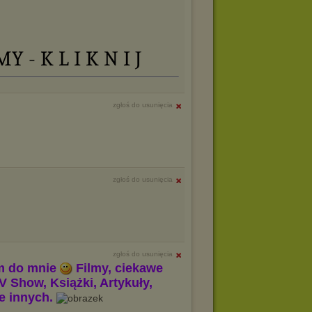
 - K L I K N I J
zgłoś do usunięcia
zgłoś do usunięcia
zgłoś do usunięcia
m do mnie
Filmy, ciekawe
V Show, Książki, Artykuły,
le innych.