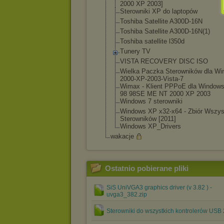
2000 XP 2003]
Sterowniki XP do laptopów
Toshiba Satellite A300D-16N
Toshiba Satellite A300D-16N(1)
Toshiba satellite l350d
Tunery TV
VISTA RECOVERY DISC ISO
Wielka Paczka Sterowników dla W
2000-XP-2003-V
ista-7
Wimax - Klient PPPoE dla Windows
98 98SE ME NT 2000 XP 2003
Windows 7 sterowniki
Windows XP x32-x64 - Zbiór Wszys
Sterowników [2011]
Windows XP_Drivers
wakacje
Ostatnio pobierane pliki
SiS UniVGA3 graphics driver (v 3.82 ) -
uvga3_382.zip
Sterowniki do wszystkich kontrolerów USB 2