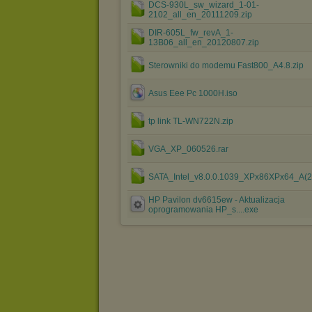
DCS-930L_sw_wizard_1-01-
2102_all_en_20111209.zip
DIR-605L_fw_revA_1-
13B06_all_en_20120807.zip
Sterowniki do modemu Fast800_A4.8.zip
Asus Eee Pc 1000H.iso
tp link TL-WN722N.zip
VGA_XP_060526.rar
SATA_Intel_v8.0.0.1039_XPx86XPx64_A(2)
HP Pavilon dv6615ew - Aktualizacja
oprogramowania HP_s....exe