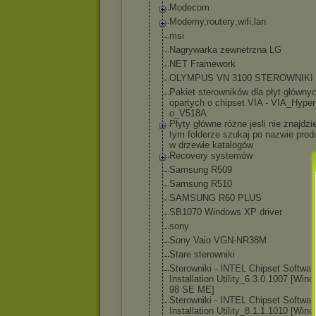
Modecom
Modemy,routery
,wifi,lan
msi
Nagrywarka zewnetrzna LG
NET Framework
OLYMPUS VN 3100 STEROWNIKI
Pakiet sterowników dla płyt główny
opartych o chipset VIA - VIA_Hyper
o_V518A
Płyty główne różne jesli nie znajdz
tym folderze szukaj po nazwie prod
w drzewie katalogów
Recovery systemów
Samsung R509
Samsung R510
SAMSUNG R60 PLUS
SB1070 Windows XP driver
sony
Sony Vaio VGN-NR38M
Stare sterowniki
Sterowniki - INTEL Chipset Softwar
Installation Utility_6.3.0.
1007 [Wind
98 SE ME]
Sterowniki - INTEL Chipset Softwar
Installation Utility_8.1.1.
1010 [Wind