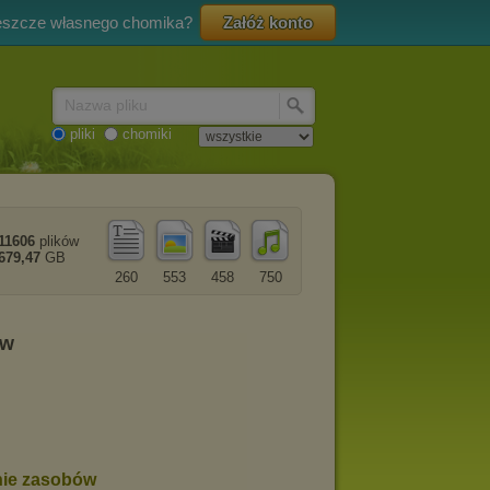
eszcze własnego chomika?
Załóż konto
Nazwa pliku
pliki
chomiki
11606
plików
679,47
GB
260
553
458
750