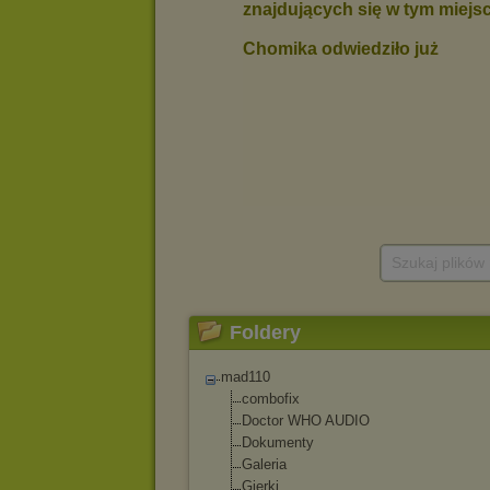
Szukaj plików
Foldery
mad110
combofix
Doctor WHO AUDIO
Dokumenty
Galeria
Gierki