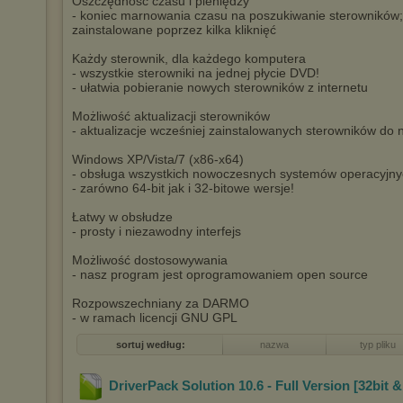
Oszczędność czasu i pieniędzy
- koniec marnowania czasu na poszukiwanie sterowników;
zainstalowane poprzez kilka kliknięć
Każdy sterownik, dla każdego komputera
- wszystkie sterowniki na jednej płycie DVD!
- ułatwia pobieranie nowych sterowników z internetu
Możliwość aktualizacji sterowników
- aktualizacje wcześniej zainstalowanych sterowników do 
Windows XP/Vista/7 (x86-x64)
- obsługa wszystkich nowoczesnych systemów operacyjny
- zarówno 64-bit jak i 32-bitowe wersje!
Łatwy w obsłudze
- prosty i niezawodny interfejs
Możliwość dostosowywania
- nasz program jest oprogramowaniem open source
Rozpowszechniany za DARMO
- w ramach licencji GNU GPL
sortuj według:
nazwa
typ pliku
DriverPack Solution 10.6 - Full Version [32bit &