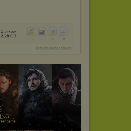
1
plików
2,28
GB
0
0
0
0
bezpośredni link do folderu