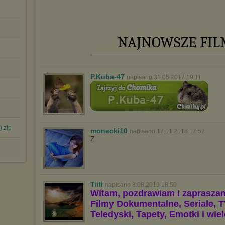
NAJNOWSZE FILMY
P.Kuba-47
napisano 31.05.2017 19:11
.zip
monecki10
napisano 17.01.2018 17:57
Z
Tiili
napisano 8.08.2019 18:50
Witam, pozdrawiam i zaprasza
Filmy Dokumentalne, Seriale, T
Teledyski, Tapety, Emotki i wie