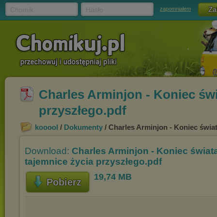
Chomik
Hasło
zapomniałem
Charles Arminjon - Koniec świ
przyszłego.pdf
kooool
/
Dokumenty
/ Charles Arminjon - Koniec świa
Download:
Charles Arminjon - Koniec świat
tajemnice życia przyszłego.pdf
19,74 MB
Pobierz