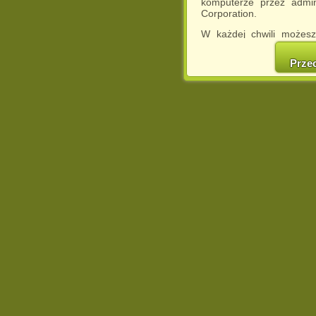
komputerze przez admin
Corporation.
W każdej chwili możesz
cookies w swojej przeglą
w naszej Pol
Prze
http://chomikuj.pl/Polity
Jednocześnie informuje
może spowodować ogr
Chomikuj.pl.
W przypadku braku twojej
prosimy o opuszczenie se
Wykorzystanie plików c
(dostosowanie reklam do
działań marketingowych).
Wyrażenie sprzeciwu spo
będzie dopasowana do Tw
wyświetlona przypadkowo
Istnieje możliwość zmian
sposób uniemożliwiając
urządzeniu końcowym. M
dokonując odpowiednich
internetowej.
Pełną informację na 