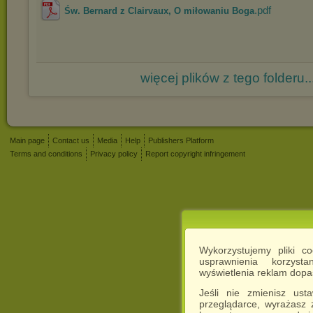
.pdf
Św. Bernard z Clairvaux, O miłowaniu Boga
więcej plików z tego folderu..
Main page
Contact us
Media
Help
Publishers Platform
Terms and conditions
Privacy policy
Report copyright infringement
Wykorzystujemy pliki c
usprawnienia korzyst
wyświetlenia reklam dop
Jeśli nie zmienisz ust
przeglądarce, wyrażasz